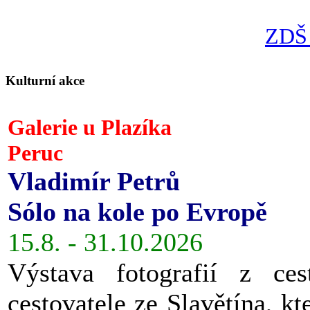
ZDŠ 
Kulturní akce
Galerie u Plazíka
Peruc
Vladimír Petrů
Sólo na kole po Evropě
15.8. - 31.10.2026
Výstava fotografií z ces
cestovatele ze Slavětína, kt