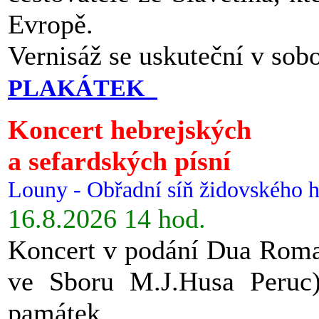
Evropě.
Vernisáž se uskuteční v sob
PLAKÁTEK
Koncert hebrejských
a sefardských písní
Louny - Obřadní síň židovského h
16.8.2026 14 hod.
Koncert v podání Dua Roman
ve Sboru M.J.Husa Peruc
památek.