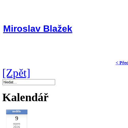
Miroslav Blažek
< Pře
[Zpět]
Kalendář
neděle
9
srpen
2026