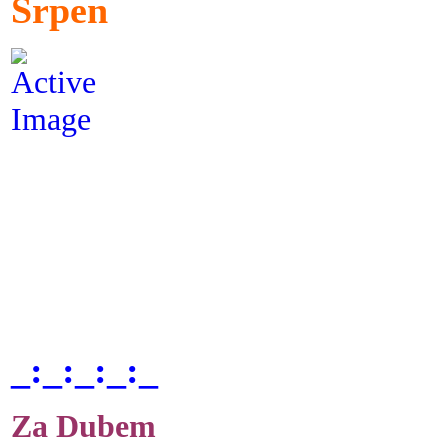
Srpen
_:_:_:_:_
Za Dubem