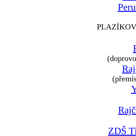
Peru
PLAZÍKOV
(doprovod
Raj
(přemís
Rajč
ZDŠ Tř