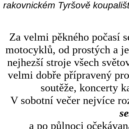
rakovnickém Tyršově koupališt
Za velmi pěkného počasí se
motocyklů, od prostých a j
nejhezší stroje všech svět
velmi dobře přípravený pro
soutěže, koncerty ka
V sobotní večer nejvíce r
s
a po půlnoci očekáva