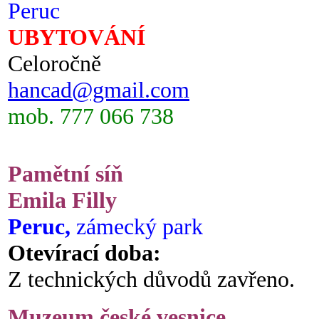
Peruc
UBYTOVÁNÍ
Celoročně
hancad@gmail.com
mob. 777 066 738
Pamětní síň
Emila Filly
Peruc,
zámecký park
Otevírací doba:
Z technických důvodů zavřeno.
Muzeum české vesnice