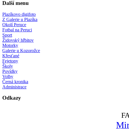
Další menu
Plazíkovo digifoto
Z Galerie u Plazíka
Okolí Peruce
Fotbal na Peruci
Sport
Židovský hřbitov
Motorky
Galerie u Kozorožce
Křesťané
Fejetony
Školy
Povídky
Volby
Černá kronika
Administrace
Odkazy
F
Mir