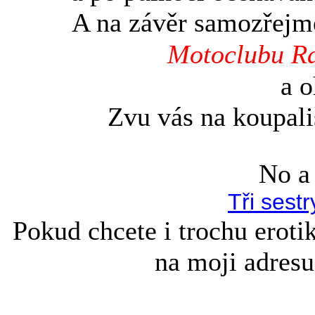
A na závěr samozřejm
Motoclubu R
a o
Zvu vás na koupali
No a 
Tři sest
Pokud chcete i trochu erotik
na moji adre