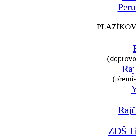
Peru
PLAZÍKOV
(doprovod
Raj
(přemís
Rajč
ZDŠ Tř