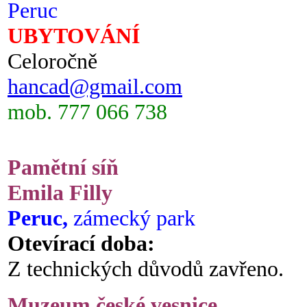
Peruc
UBYTOVÁNÍ
Celoročně
hancad@gmail.com
mob. 777 066 738
Pamětní síň
Emila Filly
Peruc,
zámecký park
Otevírací doba:
Z technických důvodů zavřeno.
Muzeum české vesnice