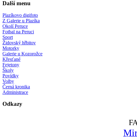
Další menu
Plazíkovo digifoto
Z Galerie u Plazíka
Okolí Peruce
Fotbal na Peruci
Sport
Židovský hřbitov
Motorky
Galerie u Kozorožce
Křesťané
Fejetony
Školy
Povídky
Volby
Černá kronika
Administrace
Odkazy
F
Mir