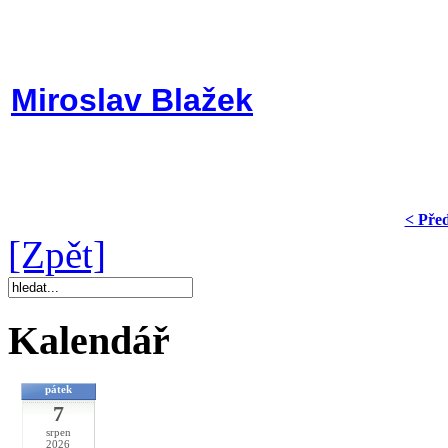
Miroslav Blažek
< Pře
[Zpět]
Kalendář
pátek
7
srpen
2026