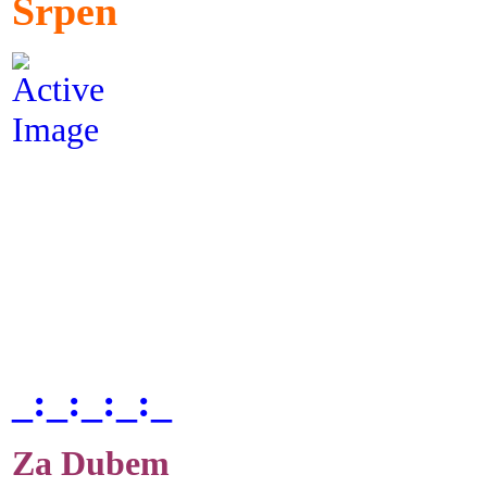
Srpen
_:_:_:_:_
Za Dubem