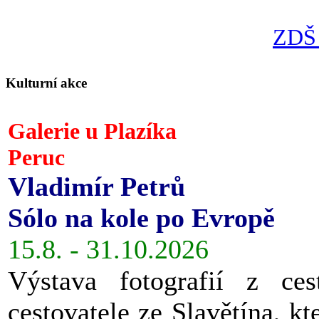
ZDŠ 
Kulturní akce
Galerie u Plazíka
Peruc
Vladimír Petrů
Sólo na kole po Evropě
15.8. - 31.10.2026
Výstava fotografií z ces
cestovatele ze Slavětína, kt