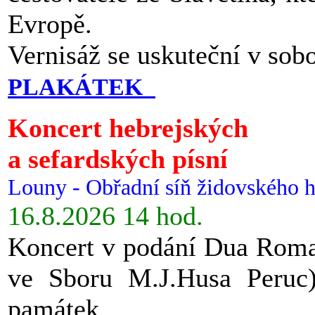
Evropě.
Vernisáž se uskuteční v sob
PLAKÁTEK
Koncert hebrejských
a sefardských písní
Louny - Obřadní síň židovského h
16.8.2026 14 hod.
Koncert v podání Dua Roman
ve Sboru M.J.Husa Peruc
památek.