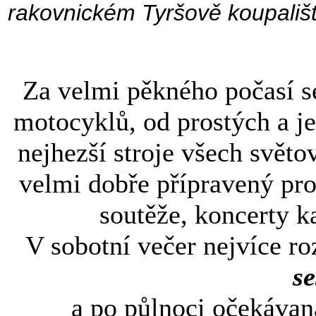
rakovnickém Tyršově koupališt
Za velmi pěkného počasí se
motocyklů, od prostých a j
nejhezší stroje všech svět
velmi dobře přípravený pro
soutěže, koncerty ka
V sobotní večer nejvíce r
s
a po půlnoci očekáva