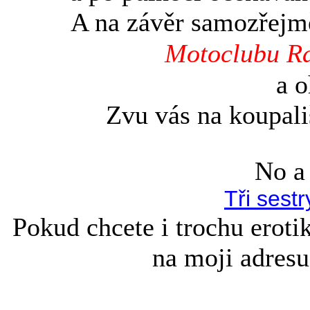
A na závěr samozřejm
Motoclubu R
a o
Zvu vás na koupali
No a 
Tři sest
Pokud chcete i trochu erotik
na moji adre