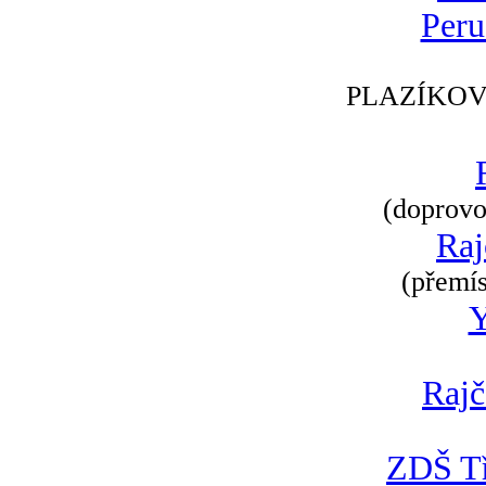
Peru
PLAZÍKOV
(doprovod
Raj
(přemís
Rajč
ZDŠ Tř