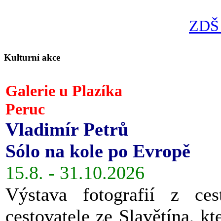
ZDŠ 
Kulturní akce
Galerie u Plazíka
Peruc
Vladimír Petrů
Sólo na kole po Evropě
15.8. - 31.10.2026
Výstava fotografií z ces
cestovatele ze Slavětína, kt