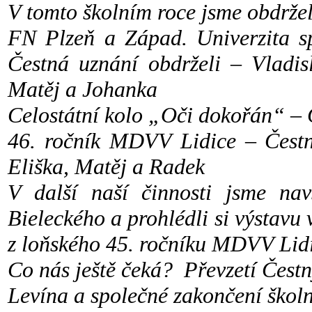
V tomto školním roce jsme obdržel
FN Plzeň a Západ. Univerzita s
Čestná uznání obdrželi – Vladis
Matěj a Johanka
Celostátní kolo „Oči dokořán“ –
46. ročník MDVV Lidice – Čestn
Eliška, Matěj a Radek
V další naší činnosti jsme nav
Bieleckého a prohlédli si výstavu
z loňského 45. ročníku MDVV Lidic
Co nás ještě čeká? Převzetí Čestný
Levína a společné zakončení školn