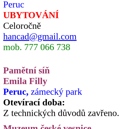
Peruc
UBYTOVÁNÍ
Celoročně
hancad@gmail.com
mob. 777 066 738
Pamětní síň
Emila Filly
Peruc,
zámecký park
Otevírací doba:
Z technických důvodů zavřeno.
Muzeum české vesnice