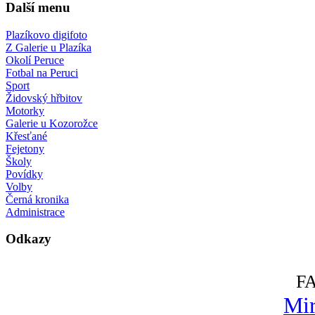
Další menu
Plazíkovo digifoto
Z Galerie u Plazíka
Okolí Peruce
Fotbal na Peruci
Sport
Židovský hřbitov
Motorky
Galerie u Kozorožce
Křesťané
Fejetony
Školy
Povídky
Volby
Černá kronika
Administrace
Odkazy
F
Mir