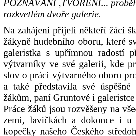
POZNÁVÁNÍ ,TVOŘENÍ... proběhla
rozkvetlém dvoře galerie.
Na zahájení přijeli někteří žáci š
žákyně hudebního oboru, které s
galeristka
s upřímnou radostí př
výtvarníky ve své galerii, kde p
slov o práci výtvarného oboru pr
a také představila své úspěšné 
žákům, paní Gruntové i galeristce 
Práce žáků jsou rozvěšeny na všec
zemi, lavičkách a dokonce i u 
kopečky našeho Českého středoho