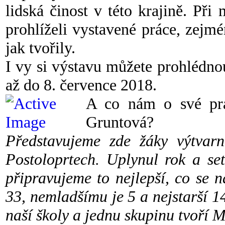
lidská činost v této krajině. Př
prohlíželi vystavené práce, zejm
jak tvořily.
I vy si výstavu můžete prohlédno
až do 8. července 2018.
A co nám o své prác
Gruntová?
Představujeme zde žáky výtvar
Postoloprtech. Uplynul rok a se
připravujeme to nejlepší, co se
33, nemladšímu je 5 a nejstarší 1
naší školy a jednu skupinu tvoří 