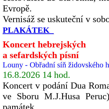
Evropě.
Vernisáž se uskuteční v sob
PLAKÁTEK
Koncert hebrejských
a sefardských písní
Louny - Obřadní síň židovského h
16.8.2026 14 hod.
Koncert v podání Dua Roman
ve Sboru M.J.Husa Peruc
památek.