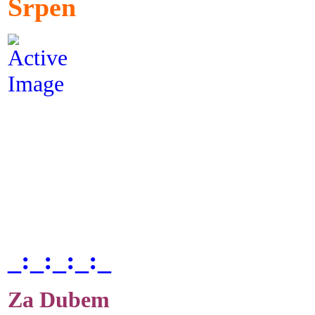
Srpen
_:_:_:_:_
Za Dubem