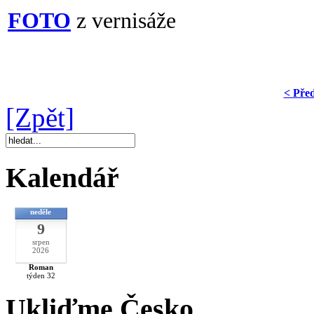
FOTO
z vernisáže
< Pře
[Zpět]
Kalendář
neděle
9
srpen
2026
Roman
týden 32
Ukliďme Česko