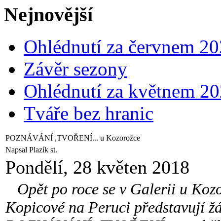
Nejnovější
Ohlédnutí za červnem 2
Závěr sezony
Ohlédnutí za květnem 2
Tváře bez hranic
POZNÁVÁNÍ ,TVOŘENÍ... u Kozorožce
Napsal Plazík st.
Pondělí, 28 květen 2018
Opět po roce se v Galerii u Kozo
Kopicové na Peruci představují žá