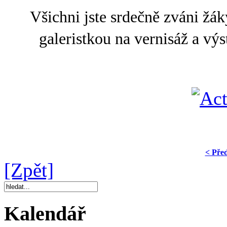
Všichni jste srdečně zváni žáky
galeristkou na vernisáž a
< Pře
[Zpět]
Kalendář