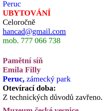
Peruc
UBYTOVÁNÍ
Celoročně
hancad@gmail.com
mob. 777 066 738
Pamětní síň
Emila Filly
Peruc,
zámecký park
Otevírací doba:
Z technických důvodů zavřeno.
Muzeum české vesnice