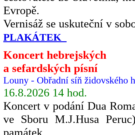
Evropě.
Vernisáž se uskuteční v sob
PLAKÁTEK
Koncert hebrejských
a sefardských písní
Louny - Obřadní síň židovského h
16.8.2026 14 hod.
Koncert v podání Dua Roman
ve Sboru M.J.Husa Peruc
památek.