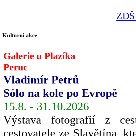
ZDŠ 
Kulturní akce
Galerie u Plazíka
Peruc
Vladimír Petrů
Sólo na kole po Evropě
15.8. - 31.10.2026
Výstava fotografií z ces
cestovatele ze Slavětína, kt