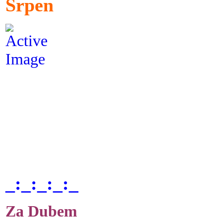
Srpen
_:_:_:_:_
Za Dubem