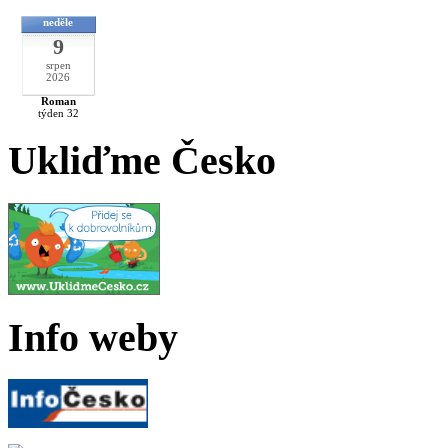
neděle
9
srpen
2026
Roman
týden 32
Ukliďme Česko
Info weby