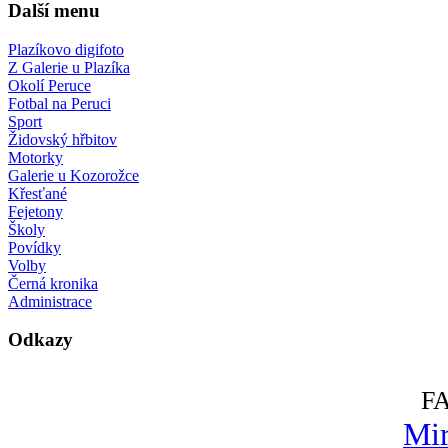
Další menu
Plazíkovo digifoto
Z Galerie u Plazíka
Okolí Peruce
Fotbal na Peruci
Sport
Židovský hřbitov
Motorky
Galerie u Kozorožce
Křesťané
Fejetony
Školy
Povídky
Volby
Černá kronika
Administrace
Odkazy
F
Mir