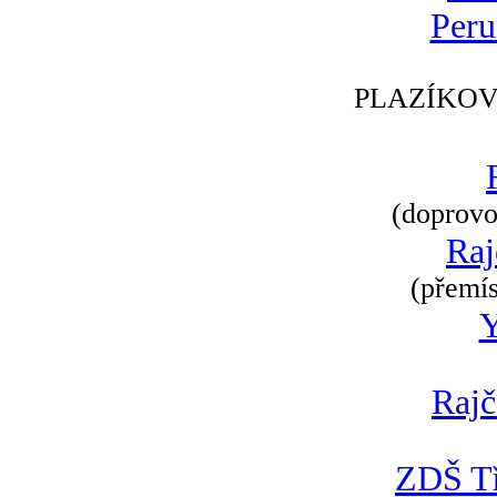
Peru
PLAZÍKOV
(doprovod
Raj
(přemís
Rajč
ZDŠ Tř