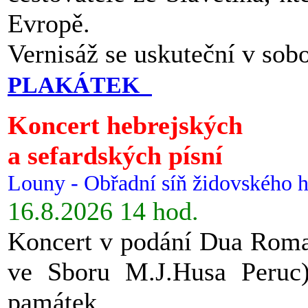
Evropě.
Vernisáž se uskuteční v sob
PLAKÁTEK
Koncert hebrejských
a sefardských písní
Louny - Obřadní síň židovského h
16.8.2026 14 hod.
Koncert v podání Dua Roman
ve Sboru M.J.Husa Peruc
památek.