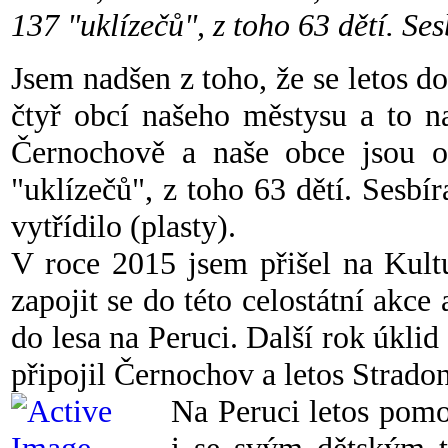
137 "uklízečů", z toho 63 dětí. Se
Jsem nadšen z toho, že se letos 
čtyř obcí našeho městysu a to n
Černochově a naše obce jsou op
"uklízečů", z toho 63 dětí. Sesbí
vytřídilo (plasty).
V roce 2015 jsem přišel na Kult
zapojit se do této celostátní akce
do lesa na Peruci. Další rok úklid
připojil Černochov a letos Stradon
Na Peruci letos pomo