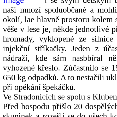
i se svým dětským t
naši mnozí spoluobčané a mohli
okolí, lae hlavně prostoru kolem 
věše v lese je, někde jednotlivé 
hromady, vyklopené ze silnice
injekční stříkačky. Jeden z úča
nádraží, kde sám nasbbíral něk
vyhozené křeslo. Zúčastnilo se 19
650 kg odpadků. A to nestačili uk
při opékání špekáčků.
Ve Stradonicích se spolu s Klubem 
Před hospodu přišlo 20 dospělých
skupinek a rozešli se do všech 