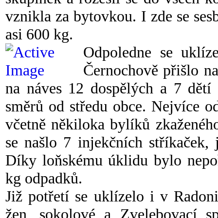
vznikla za bytovkou. I zde se se
asi 600 kg.
Odpoledne se uklíz
Černochově přišlo na
na náves 12 dospělých a 7 dětí 
směrů od středu obce. Nejvíce od
včetně někiloka bylíků zkaženéh
se našlo 7 injekčních stříkaček,
Díky loňskému úklidu bylo nepoř
kg odpadků.
Již potřetí se uklízelo i v Rado
žen, sokolové a Zvelebovací s