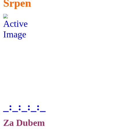
Srpen
_:_:_:_:_
Za Dubem