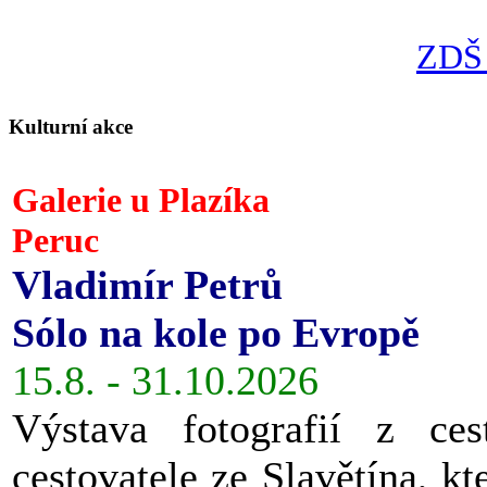
ZDŠ 
Kulturní akce
Galerie u Plazíka
Peruc
Vladimír Petrů
Sólo na kole po Evropě
15.8. - 31.10.2026
Výstava fotografií z ces
cestovatele ze Slavětína, kt