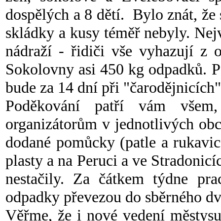
dospělých a 8 dětí. Bylo znát, že s
skládky a kusy téměř nebyly. Nejv
nádraží - řidiči vše vyhazují z
Sokolovny asi 450 kg odpadků. P
bude za 14 dní při "čarodějnicích"
Poděkování patří vám všem,
organizátorům v jednotlivých ob
dodané pomůcky (patle a rukavice
plasty a na Peruci a ve Stradonicí
nestačily. Za čátkem týdne pr
odpadky převezou do sběrného dvor
Věřme, že i nové vedení městysu