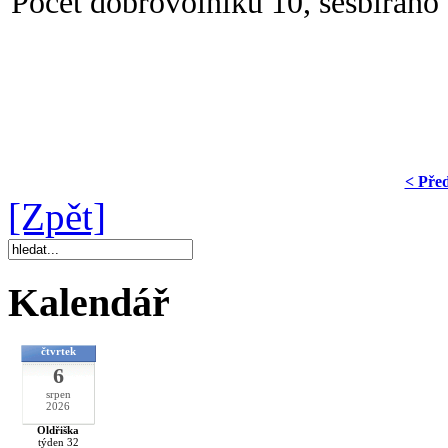
Počet dobrovolníků 10, sesbíráno
< Pře
[Zpět]
Kalendář
čtvrtek
6
srpen
2026
Oldřiška
týden 32