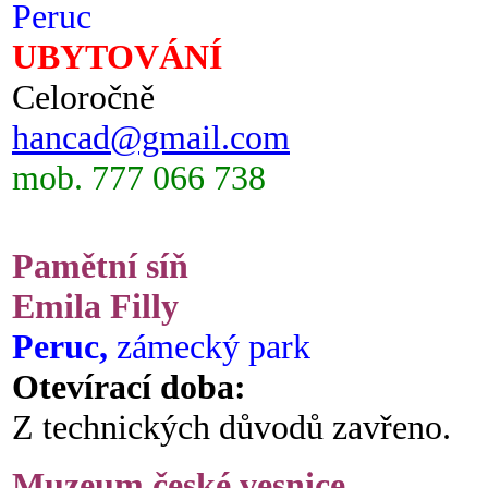
Peruc
UBYTOVÁNÍ
Celoročně
hancad@gmail.com
mob. 777 066 738
Pamětní síň
Emila Filly
Peruc,
zámecký park
Otevírací doba:
Z technických důvodů zavřeno.
Muzeum české vesnice