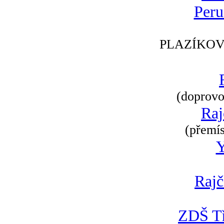
Peru
PLAZÍKOV
(doprovod
Raj
(přemís
Rajč
ZDŠ Tř