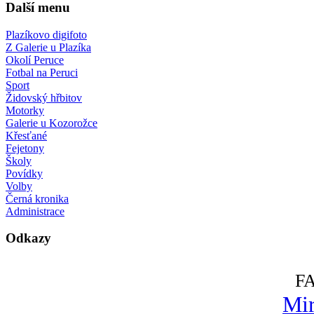
Další menu
Plazíkovo digifoto
Z Galerie u Plazíka
Okolí Peruce
Fotbal na Peruci
Sport
Židovský hřbitov
Motorky
Galerie u Kozorožce
Křesťané
Fejetony
Školy
Povídky
Volby
Černá kronika
Administrace
Odkazy
F
Mir