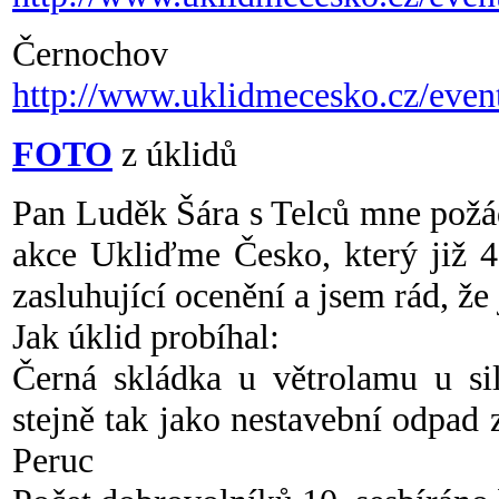
Černochov
http://www.uklidmecesko.cz/even
FOTO
z úklidů
Pan Luděk Šára s Telců mne požád
akce Ukliďme Česko, který již 4.
zasluhující ocenění a jsem rád, že
Jak úklid probíhal:
Černá skládka u větrolamu u si
stejně tak jako nestavební odpad
Peruc