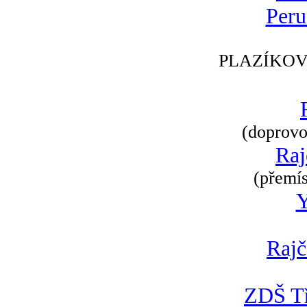
Peru
PLAZÍKOV
(doprovod
Raj
(přemís
Rajč
ZDŠ Tř