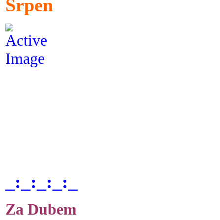
Srpen
_:_:_:_:_
Za Dubem