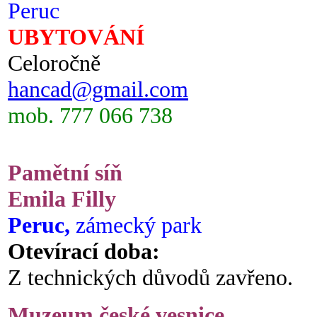
Peruc
UBYTOVÁNÍ
Celoročně
hancad@gmail.com
mob. 777 066 738
Pamětní síň
Emila Filly
Peruc,
zámecký park
Otevírací doba:
Z technických důvodů zavřeno.
Muzeum české vesnice