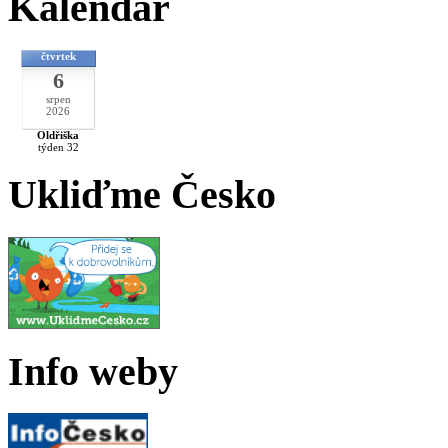
Kalendář
čtvrtek
6
srpen
2026
Oldřiška
týden 32
Ukliďme Česko
Info weby