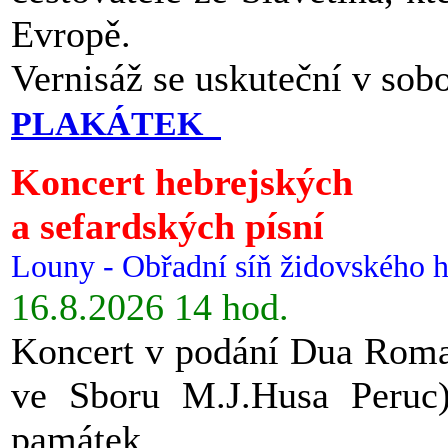
Evropě.
Vernisáž se uskuteční v sob
PLAKÁTEK
Koncert hebrejských
a sefardských písní
Louny - Obřadní síň židovského h
16.8.2026 14 hod.
Koncert v podání Dua Roman
ve Sboru M.J.Husa Peruc
památek.