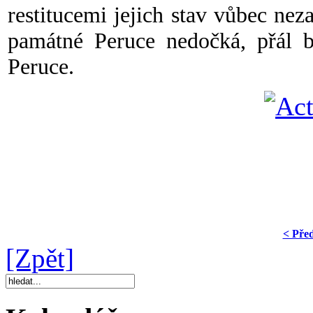
restitucemi jejich stav vůbec nez
památné Peruce nedočká, přál
Peruce.
< Pře
[Zpět]