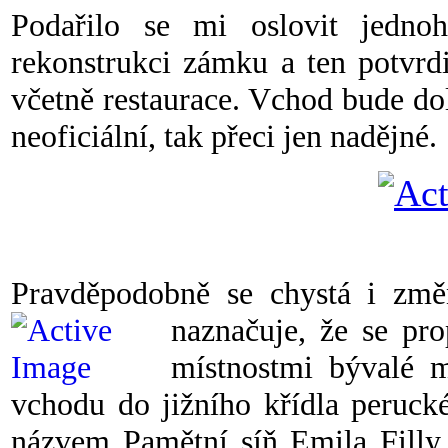
Podařilo se mi oslovit jedno
rekonstrukci zámku a ten potvrdil
včetně restaurace. Vchod bude dol
neoficiální, tak přeci jen nadějné.
Pravděpodobně se chystá i změ
naznačuje,
že se pro
místnostmi bývalé ma
vchodu do jižního křídla peruck
názvem Pamětní síň Emila Filly