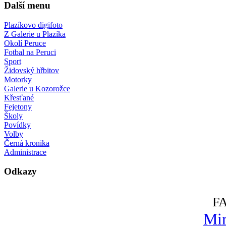
Další menu
Plazíkovo digifoto
Z Galerie u Plazíka
Okolí Peruce
Fotbal na Peruci
Sport
Židovský hřbitov
Motorky
Galerie u Kozorožce
Křesťané
Fejetony
Školy
Povídky
Volby
Černá kronika
Administrace
Odkazy
F
Mir