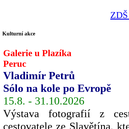
ZDŠ 
Kulturní akce
Galerie u Plazíka
Peruc
Vladimír Petrů
Sólo na kole po Evropě
15.8. - 31.10.2026
Výstava fotografií z ces
cestovatele ze Slavětína, kt