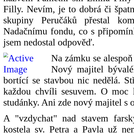
Filly. Nevím, je to dobrá či špa
skupiny Peručáků přestal ko
Nadačnímu fondu, co s připomí
jsem nedostal odpověď.
Na zámku se alespoň s
Nový majitel bývalé
bortící se stavbou nic nedělá. S
každou chvíli sesuvem. O moc 
studánky. Ani zde nový majitel s 
A "vzdychat" nad stavem farsk
kostela sv. Petra a Pavla už n