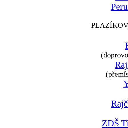
Peru
PLAZÍKOV
(doprovod
Raj
(přemís
Rajč
ZDŠ Tř