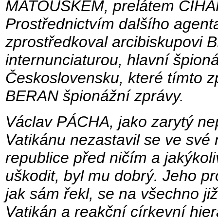
MATOUŠKEM, prelátem ČIHÁK
Prostřednictvím dalšího agen
zprostředkoval arcibiskupovi
internunciaturou, hlavní špion
Československu, které tímto 
BERAN špionážní zprávy.
Václav PÁCHA, jako zarytý nep
Vatikánu nezastavil se ve své 
republice před ničím a jakýkol
uškodit, byl mu dobrý. Jeho pro
jak sám řekl, se na všechno ji
Vatikán a reakční církevní hier