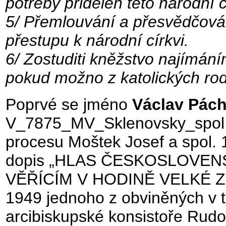
potřeby přidělen této národní c
5/ Přemlouvání a přesvědčová
přestupu k národní církvi.
6/ Zostuditi kněžstvo najímán
pokud možno z katolických rod
Poprvé se jméno
Václav Pác
V_7875_MV_Sklenovsky_spol 19
procesu Moštek Josef a spol. 
dopis „HLAS ČESKOSLOVEN
VĚŘÍCÍM V HODINĚ VELKÉ ZKO
1949 jednoho z obviněných v t
arcibiskupské konsistoře Rudol