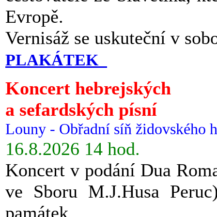
Evropě.
Vernisáž se uskuteční v sob
PLAKÁTEK
Koncert hebrejských
a sefardských písní
Louny - Obřadní síň židovského h
16.8.2026 14 hod.
Koncert v podání Dua Roman
ve Sboru M.J.Husa Peruc
památek.