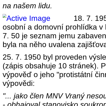
na našem lidu.
18. 7. 1
osobní a domovní prohlídka v 
7. 50 je seznam jemu zabaven
byla na něho uvalena zajišťov
25. 7. 1950 byl proveden výs
(zápis obsahuje 10 stránek). P
výpověď o jeho "protistátní čin
výpovědi:
"... jako člen MNV Vraný nesou
- obhajoval stanovisko soukro