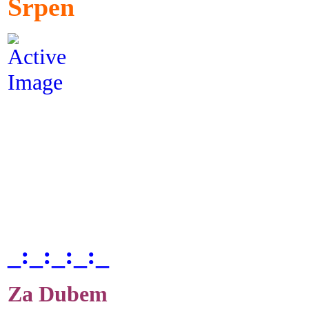
Srpen
_:_:_:_:_
Za Dubem