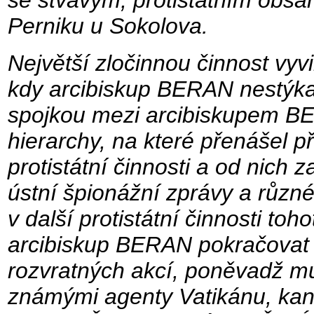
se štvavým, protistátním obsa
Perniku u Sokolova.
Největší zločinnou činnost vyv
kdy arcibiskup BERAN nestýkal 
spojkou mezi arcibiskupem B
hierarchy, na které přenášel p
protistátní činnosti a od nic
ústní špionážní zprávy a různ
v další protistátní činnosti to
arcibiskup BERAN pokračovat v
rozvratných akcí, poněvadž m
známými agenty Vatikánu, k