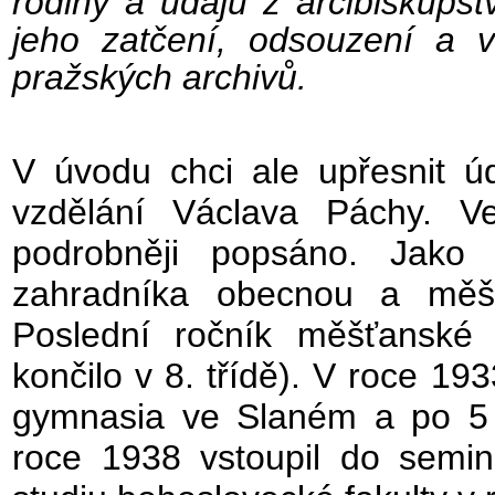
rodiny a údajů z arcibiskupství
jeho zatčení, odsouzení a 
pražských archivů.
V úvodu chci ale upřesnit úd
vzdělání Václava Páchy. 
podrobněji popsáno. Jako
zahradníka obecnou a měšť
Poslední ročník měšťanské 
končilo v 8. třídě). V roce 193
gymnasia ve Slaném a po 5 l
roce 1938 vstoupil do semin