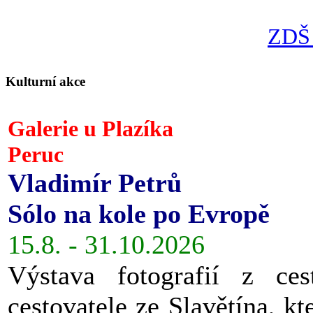
ZDŠ 
Kulturní akce
Galerie u Plazíka
Peruc
Vladimír Petrů
Sólo na kole po Evropě
15.8. - 31.10.2026
Výstava fotografií z ces
cestovatele ze Slavětína, kt