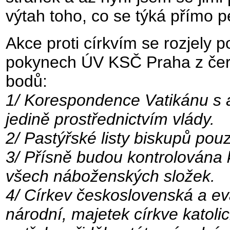
výtah toho, co se týká přímo 
Akce proti církvím se rozjely
pokynech ÚV KSČ Praha z čer
bodů:
1/ Korespondence Vatikánu s 
jedině prostřednictvím vlády.
2/ Pastýřské listy biskupů pou
3/ Přísně budou kontrolována
všech náboženských složek.
4/ Církev československá a e
národní, majetek církve katol