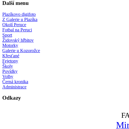
Další menu
Plazíkovo digifoto
Z Galerie u Plazíka
Okolí Peruce
Fotbal na Peruci
Sport
Židovský hřbitov
Motorky
Galerie u Kozorožce
Křesťané
Fejetony
Školy
Povídky
Volby
Černá kronika
Administrace
Odkazy
F
Mir