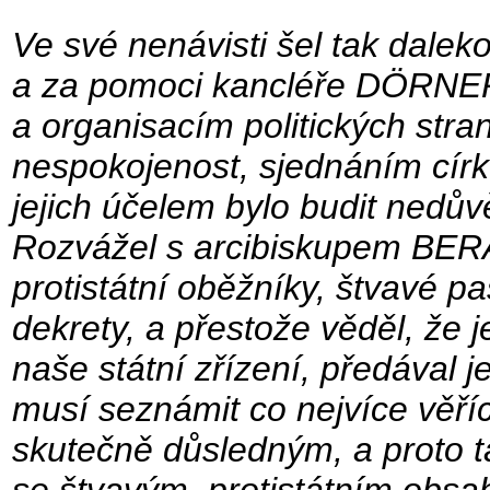
Ve své nenávisti šel tak dale
a za pomoci kancléře DÖRNER
a organisacím politických stran
nespokojenost, sjednáním círke
jejich účelem bylo budit nedův
Rozvážel s arcibiskupem BER
protistátní oběžníky, štvavé p
dekrety, a přestože věděl, že
naše státní zřízení, předával 
musí seznámit co nejvíce věříc
skutečně důsledným, a proto ta