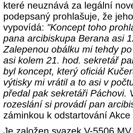
které neuznává za legální nové
podepsaný prohlašuje, že jeho
vypovídá:
"Koncept toho prohl
pana arcibiskupa Berana asi 1
Zalepenou obálku mi tehdy po
asi kolem 21. hod. sekretář p
byl koncept, který oficiál Kuč
výtisky mi vrátil a to asi v po
předal pak sekretáři Páchovi. 
rozeslání si provádí pan arcib
záminkou k odstartování Akce
Je založen svazek V-5506 MV, 