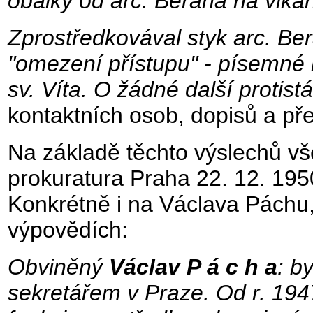
obálky od arc. Berana na vikari
Zprostředkovával styk arc. Ber
"omezení přístupu" - písemné i 
sv. Víta. O žádné další protistá
kontaktních osob, dopisů a př
Na základě těchto výslechů vš
prokuratura Praha 22. 12. 195
Konkrétně i na Václava Páchu
výpovědích:
Obviněný
Václav P á c h a
: b
sekretářem v Praze. Od r. 194