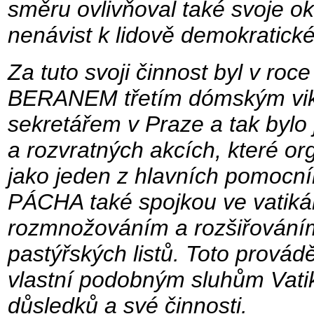
směru ovlivňoval také svoje oko
nenávist k lidově demokratick
Za tuto svoji činnost byl v r
BERANEM třetím dómským vik
sekretářem v Praze a tak bylo j
a rozvratných akcích, které o
jako jeden z hlavních pomocn
PÁCHA také spojkou ve vatikán
rozmnožováním a rozšiřováním
pastýřských listů. Toto provádě
vlastní podobným sluhům Vati
důsledků a své činnosti.