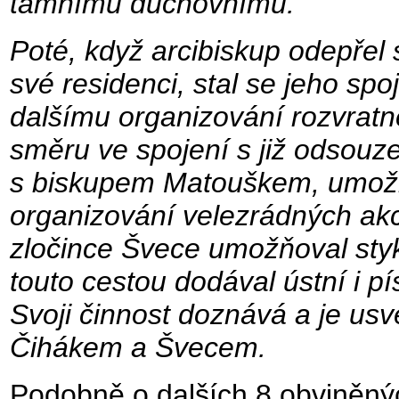
tamnímu duchovnímu.
Poté, když arcibiskup odepřel s
své residenci, stal se jeho spo
dalšímu organizování rozvratn
směru ve spojení s již odsouz
s biskupem Matouškem, umožni
organizování velezrádných akc
zločince Švece umožňoval styk
touto cestou dodával ústní i p
Svoji činnost doznává a je us
Čihákem a Švecem.
Podobně o dalších 8 obviněný