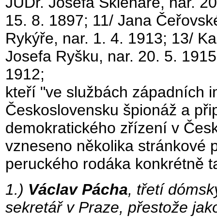
JUDr. Josefa Sklenáře, nar. 2
15. 8. 1897; 11/ Jana Čeřovské
Rykýře, nar. 1. 4. 1913; 13/ K
Josefa Ryšku, nar. 20. 5. 1915;
1912;
kteří "ve službách západních im
Československu špionáž a přip
demokratického zřízení v Česk
vzneseno několika stránkové p
peruckého rodáka konkrétně t
1.)
Václav Pácha
, třetí dómsk
sekretář v Praze, přestože ja