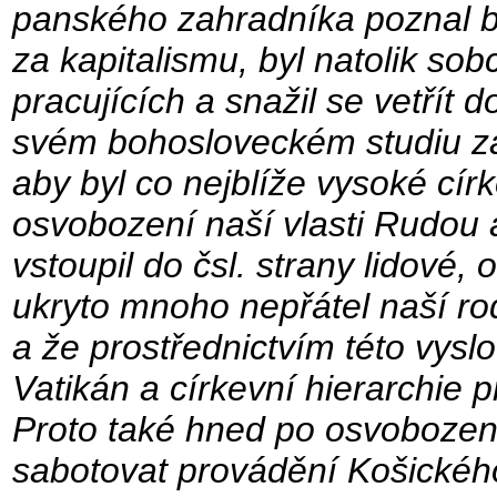
panského zahradníka poznal bí
za kapitalismu, byl natolik so
pracujících a snažil se vetřít
svém bohosloveckém studiu zam
aby byl co nejblíže vysoké círk
osvobození naší vlasti Rudou
vstoupil do čsl. strany lidové, 
ukryto mnoho nepřátel naší rod
a že prostřednictvím této vysl
Vatikán a církevní hierarchie 
Proto také hned po osvobozen
sabotovat provádění Košickéh