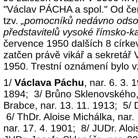
"Václav PÁCHA a spol." Od čer
tzv.
„pomocníků nedávno odsou
představitelů vysoké římsko-ka
července 1950 dalších 8 církevn
zatčen právě vikář a sekretář
1950. Trestní oznámení bylo 
1/
Václava Páchu
, nar. 6. 3.
1894; 3/ Brůno Sklenovského, 
Brabce, nar. 13. 11. 1913; 5/ 
6/ ThDr. Aloise Michálka, nar.
nar. 17. 4. 1901; 8/ JUDr. Alo