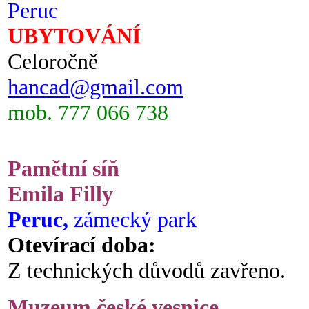
Peruc
UBYTOVÁNÍ
Celoročně
hancad@gmail.com
mob. 777 066 738
Pamětní síň
Emila Filly
Peruc,
zámecký park
Otevírací doba:
Z technických důvodů zavřeno.
Muzeum české vesnice