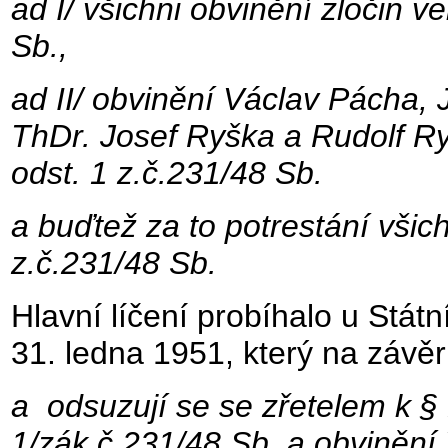
ad I/ všichni obvinění zločin v
Sb.,
ad II/ obvinění Václav Pácha, 
ThDr. Josef Ryška a Rudolf Ry
odst. 1 z.č.231/48 Sb.
a buďtež za to potrestání všich
z.č.231/48 Sb.
Hlavní líčení probíhalo u Stát
31. ledna 1951, který na závěr
a odsuzují se se zřetelem k § 1
1/zák.č.231/48 Sb. a obvinění