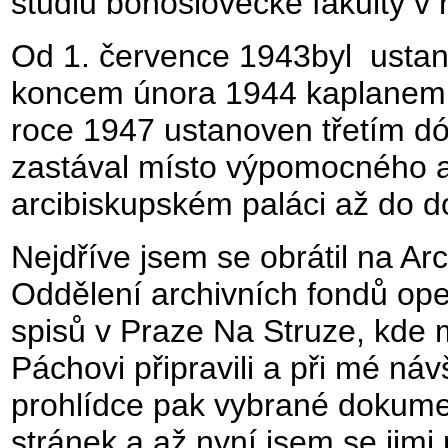
studiu bohoslovecké fakulty v
Od 1. července 1943byl usta
koncem února 1944 kaplanem 
roce 1947 ustanoven třetím dó
zastával místo výpomocného a
arcibiskupském paláci až do d
Nejdříve jsem se obrátil na A
Oddělení archivních fondů ope
spisů v Praze Na Struze, kde 
Páchovi připravili a při mé náv
prohlídce pak vybrané dokumen
stránek a až nyní jsem se jimi 