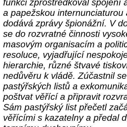
funkci zprostředkoval spojení
a papežskou internunciaturou a
dodává zprávy špionážní. V d
se do rozvratné činnosti vysok
masovým organisacím a politi
resoluce, vyjadřující nespokoje
hierarchie, různé štvavé tiskov
nedůvěru k vládě. Zúčastnil se
pastýřských listů a exkomunika
poštvat věřící a připravit rozv
Sám pastýřský list přečetl za
věřícími s kazatelny a předal d