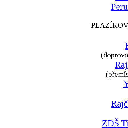
Peru
PLAZÍKOV
(doprovod
Raj
(přemís
Rajč
ZDŠ Tř