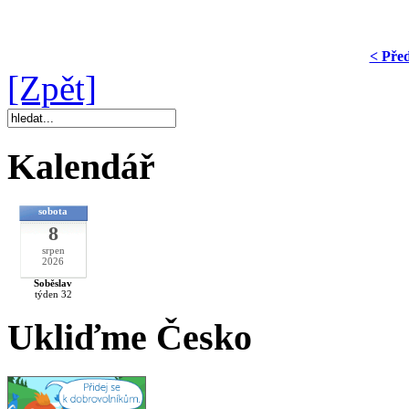
< Pře
[Zpět]
Kalendář
sobota
8
srpen
2026
Soběslav
týden 32
Ukliďme Česko