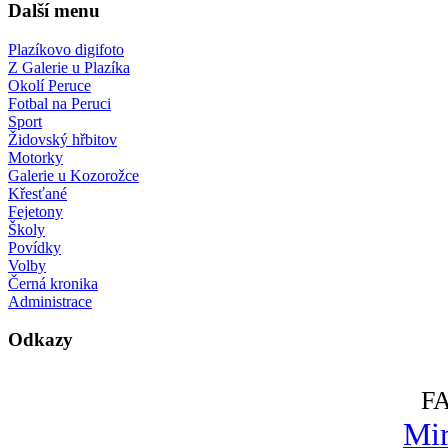
Další menu
Plazíkovo digifoto
Z Galerie u Plazíka
Okolí Peruce
Fotbal na Peruci
Sport
Židovský hřbitov
Motorky
Galerie u Kozorožce
Křesťané
Fejetony
Školy
Povídky
Volby
Černá kronika
Administrace
Odkazy
F
Mir