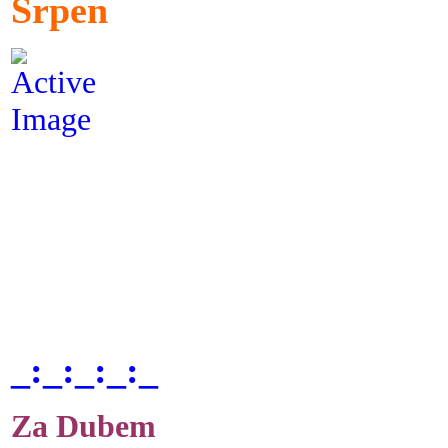
Srpen
_:_:_:_:_
Za Dubem