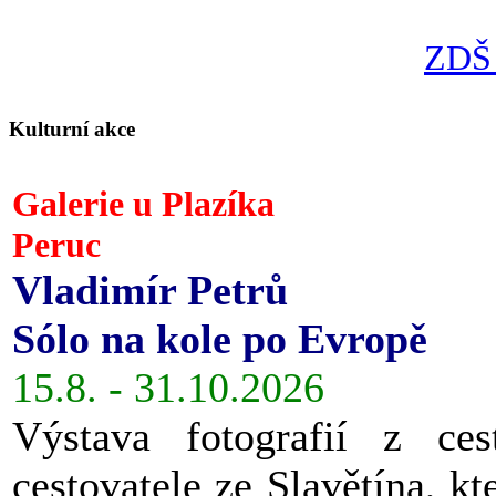
ZDŠ 
Kulturní akce
Galerie u Plazíka
Peruc
Vladimír Petrů
Sólo na kole po Evropě
15.8. - 31.10.2026
Výstava fotografií z ces
cestovatele ze Slavětína, kt