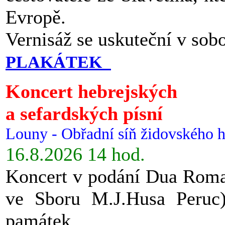
Evropě.
Vernisáž se uskuteční v sob
PLAKÁTEK
Koncert hebrejských
a sefardských písní
Louny - Obřadní síň židovského h
16.8.2026 14 hod.
Koncert v podání Dua Roman
ve Sboru M.J.Husa Peruc
památek.