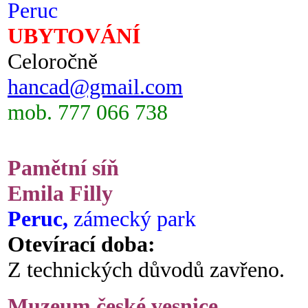
Peruc
UBYTOVÁNÍ
Celoročně
hancad@gmail.com
mob. 777 066 738
Pamětní síň
Emila Filly
Peruc,
zámecký park
Otevírací doba:
Z technických důvodů zavřeno.
Muzeum české vesnice