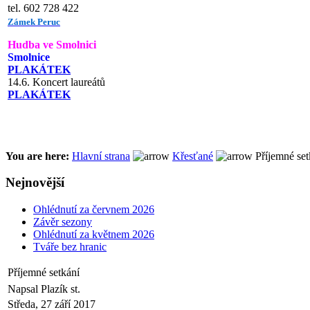
tel. 602 728 422
Zámek Peruc
Hudba ve Smolnici
Smolnice
PLAKÁTEK
14.6. Koncert laureátů
PLAKÁTEK
You are here:
Hlavní strana
Křesťané
Příjemné set
Nejnovější
Ohlédnutí za červnem 2026
Závěr sezony
Ohlédnutí za květnem 2026
Tváře bez hranic
Příjemné setkání
Napsal Plazík st.
Středa, 27 září 2017