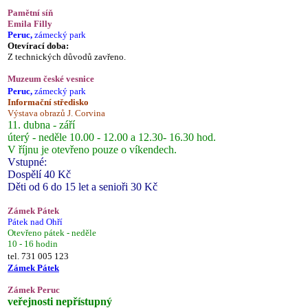
Pamětní síň
Emila Filly
Peruc,
zámecký park
Otevírací doba:
Z technických důvodů zavřeno.
Muzeum české vesnice
Peruc,
zámecký park
Informační středisko
Výstava obrazů J. Corvina
11. dubna - září
úterý - neděle 10.00 - 12.00 a 12.30- 16.30 hod.
V říjnu je otevřeno pouze o víkendech.
Vstupné:
Dospělí 40 Kč
Děti od 6 do 15 let a senioři 30 Kč
Zámek Pátek
Pátek nad Ohří
Otevřeno pátek - neděle
10 - 16 hodin
tel. 731 005 123
Zámek Pátek
Zámek Peruc
veřejnosti nepřístupný