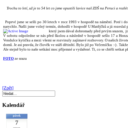
Trochu to letí, už je to 54 let co jsme opustili lavice naš ZDŠ na Peruci a rozlét
Poprvé jsme se sešli po 30 letech v roce 1993 v hospodě na náměstí. Poté i d
narychlo. Našli jsme volný termín, dohodli v hospodě U Matějčků a já rozeslal
který jsem dával dohromady před prvým srazem, ji
V sobotu odpoledne se nás před školou a následně v hospodě sešlo 17 a Honza p
Vendulce kytičku a mezi všemi se rozvinuly zajímavé rozhovory. O našich životec
domů. Je asi pravda, že člověk ve stáří dětinští. Bylo již po Večerníčku :-) . Tak
Ale stejně bylo to naše setkání moc příjemné a vydařené. Ti, co se chtěli setkat p
FOTO
ze srazu
[Zpět]
Kalendář
pátek
7
srpen