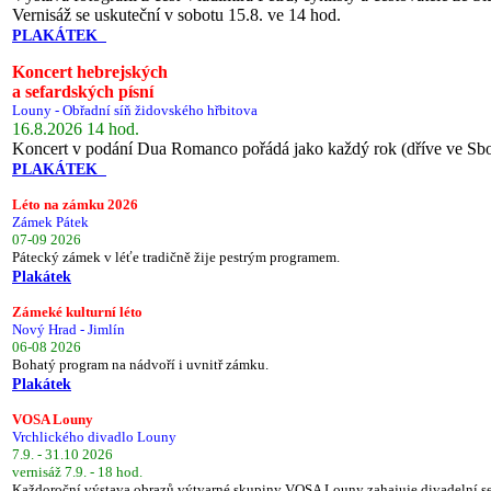
Vernisáž se uskuteční v sobotu 15.8. ve 14 hod.
PLAKÁTEK
Koncert hebrejských
a sefardských písní
Louny - Obřadní síň židovského hřbitova
16.8.2026 14 hod.
Koncert v podání Dua Romanco pořádá jako každý rok (dříve ve Sb
PLAKÁTEK
Léto na zámku 2026
Zámek Pátek
07-09 2026
Pátecký zámek v léťe tradičně žije pestrým programem.
Plakátek
Zámeké kulturní léto
Nový Hrad - Jimlín
06-08 2026
Bohatý program na nádvoří i uvnitř zámku.
Plakátek
VOSA Louny
Vrchlického divadlo Louny
7.9. - 31.10 2026
vernisáž 7.9. - 18 hod.
Každoroční výstava obrazů výtvarné skupiny VOSA Louny zahajuje divadelní s