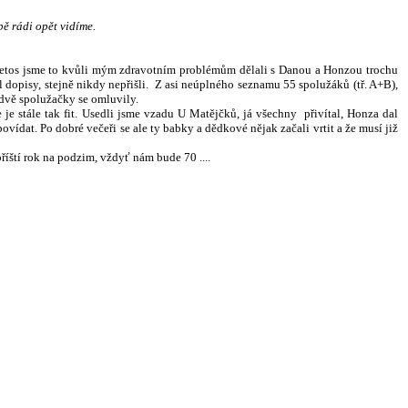
bě rádi opět vidíme.
. Letos jsme to kvůli mým zdravotním problémům dělali s Danou a Honzou trochu
l dopisy, stejně nikdy nepřišli. Z asi neúplného seznamu
55 spolužáků (tř. A+B),
 dvě spolužačky se omluvily.
je stále tak fit. Usedli jsme vzadu U Matějčků, já všechny přivítal, Honza dal
ídat. Po dobré večeři se ale ty babky a dědkové nějak začali vrtit a že musí již
příští rok na podzim, vždyť nám bude 70 ....