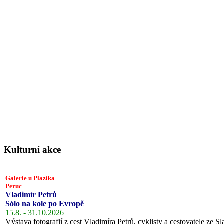
Kulturní akce
Galerie u Plazíka
Peruc
Vladimír Petrů
Sólo na kole po Evropě
15.8. - 31.10.2026
Výstava fotografií z cest Vladimíra Petrů, cyklisty a cestovatele ze Sl