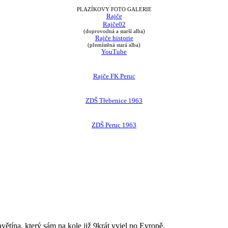
PLAZÍKOVY FOTO GALERIE
Rajče
Rajče02
(doprovodná a starší alba)
Rajče historie
(přemístěná stará alba)
YouTube
Rajče FK Peruc
ZDŠ Třebenice 1963
ZDŠ Peruc 1963
avětína, který sám na kole již 9krát vyjel po Evropě.