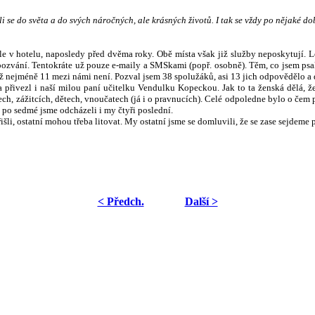
li se do světa a do svých náročných, ale krásných životů. I tak se vždy po nějaké do
ole v hotelu, naposledy před dvěma roky. Obě místa však již služby neposkytují
 pozvání. Tentokráte už pouze e-maily a SMSkami (popř. osobně). Těm, co jsem psa
ž nejméně 11 mezi námi není. Pozval jsem 38 spolužáků, asi 13 jich odpovědělo a
řivezl i naší milou paní učitelku Vendulku Kopeckou. Jak to ta ženská dělá, že 
h, zážitcích, dětech, vnoučatech (já i o pravnucích). Celé odpoledne bylo o čem pov
že po sedmé jsme odcházeli i my čtyři poslední.
řišli, ostatní mohou třeba litovat. My ostatní jsme se domluvili, že se zase sejdeme 
< Předch.
Další >