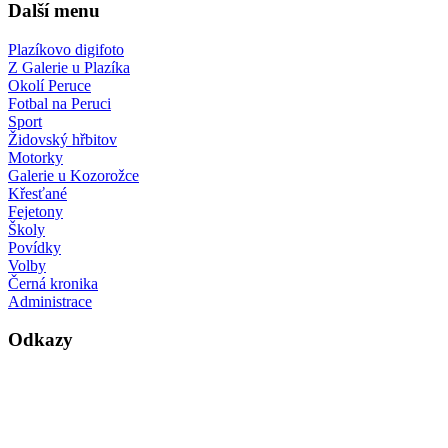
Další menu
Plazíkovo digifoto
Z Galerie u Plazíka
Okolí Peruce
Fotbal na Peruci
Sport
Židovský hřbitov
Motorky
Galerie u Kozorožce
Křesťané
Fejetony
Školy
Povídky
Volby
Černá kronika
Administrace
Odkazy