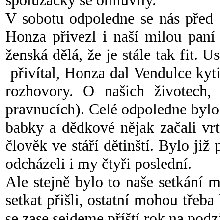
spolužačky se omluvily.
V sobotu odpoledne se nás před 
Honza přivezl i naší milou paní
ženská dělá, že je stále tak fit.
přivítal, Honza dal Vendulce kyt
rozhovory. O našich životech, 
pravnucích). Celé odpoledne bylo 
babky a dědkové nějak začali vrt
člověk ve stáří dětinští. Bylo ji
odcházeli i my čtyři poslední.
Ale stejně bylo to naše setkání m
setkat přišli, ostatní mohou třeba
se zase sejdeme příští rok na pod