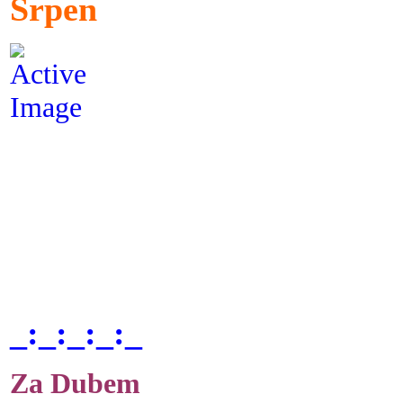
Srpen
_:_:_:_:_
Za Dubem