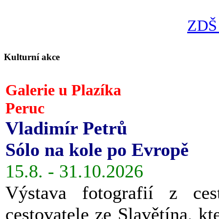
ZDŠ 
Kulturní akce
Galerie u Plazíka
Peruc
Vladimír Petrů
Sólo na kole po Evropě
15.8. - 31.10.2026
Výstava fotografií z ces
cestovatele ze Slavětína, kt