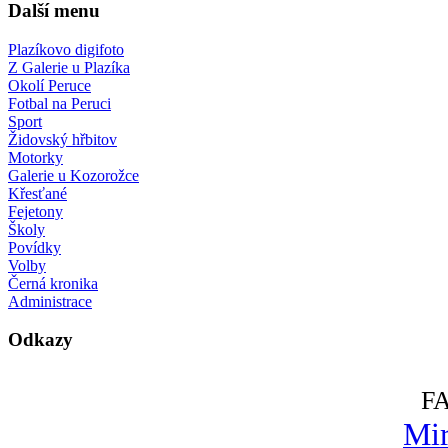
Další menu
Plazíkovo digifoto
Z Galerie u Plazíka
Okolí Peruce
Fotbal na Peruci
Sport
Židovský hřbitov
Motorky
Galerie u Kozorožce
Křesťané
Fejetony
Školy
Povídky
Volby
Černá kronika
Administrace
Odkazy
F
Mir