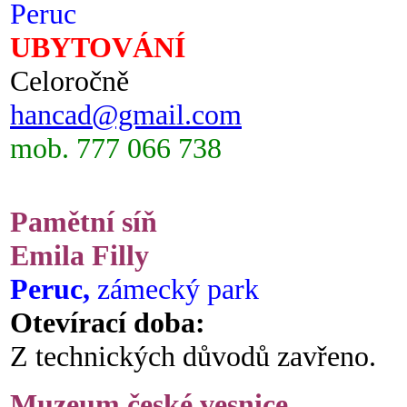
Peruc
UBYTOVÁNÍ
Celoročně
hancad@gmail.com
mob. 777 066 738
Pamětní síň
Emila Filly
Peruc,
zámecký park
Otevírací doba:
Z technických důvodů zavřeno.
Muzeum české vesnice