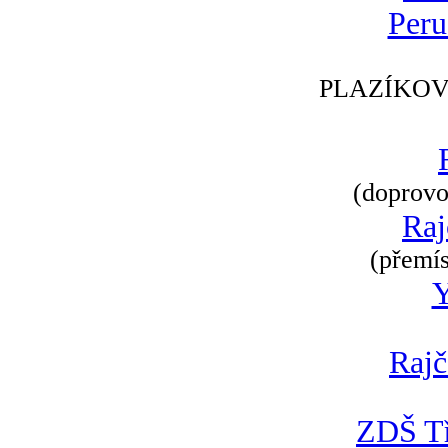
Peru
PLAZÍKOV
(doprovod
Raj
(přemís
Rajč
ZDŠ Tř