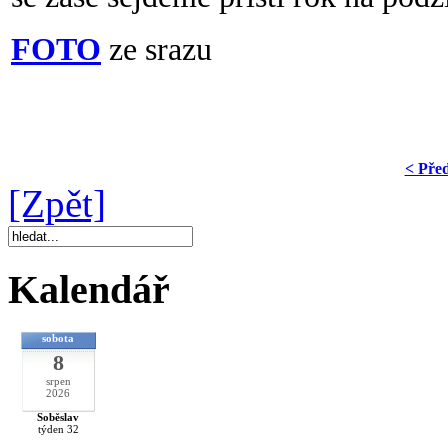
FOTO
ze srazu
< Pře
[Zpět]
Kalendář
sobota
8
srpen
2026
Soběslav
týden 32