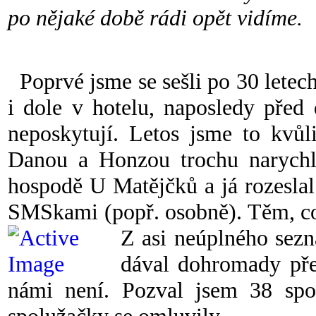
po nějaké době rádi opět vidíme.
Poprvé jsme se sešli po 30 letec
i dole v hotelu, naposledy před
neposkytují. Letos jsme to kvů
Danou a Honzou trochu narychlo
hospodě U Matějčků a já rozeslal
SMSkami (popř. osobně). Těm, co 
Z asi neúplného se
dával dohromady př
námi není. Pozval jsem 38 spo