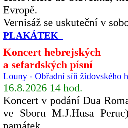
Evropě.
Vernisáž se uskuteční v sob
PLAKÁTEK
Koncert hebrejských
a sefardských písní
Louny - Obřadní síň židovského h
16.8.2026 14 hod.
Koncert v podání Dua Roman
ve Sboru M.J.Husa Peruc
památek.