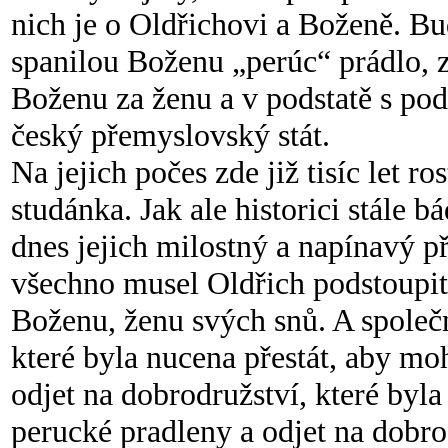
nich je o Oldřichovi a Boženě. Bu
spanilou Boženu „perúc“ prádlo, 
Boženu za ženu a v podstatě s pod
český přemyslovský stát.
Na jejich počes zde již tisíc let 
studánka. Jak ale historici stále b
dnes jejich milostný a napínavý 
všechno musel Oldřich podstoupit,
Boženu, ženu svých snů. A společ
které byla nucena přestát, aby mo
odjet na dobrodružství, které byla
perucké pradleny a odjet na dobrod