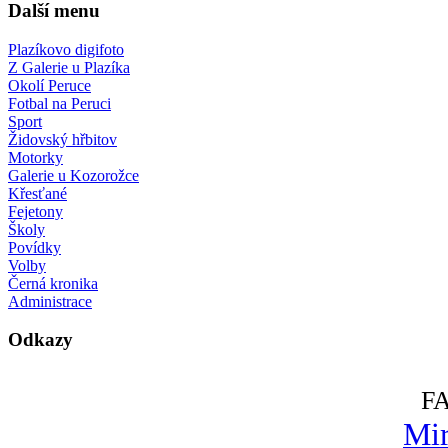
Další menu
Plazíkovo digifoto
Z Galerie u Plazíka
Okolí Peruce
Fotbal na Peruci
Sport
Židovský hřbitov
Motorky
Galerie u Kozorožce
Křesťané
Fejetony
Školy
Povídky
Volby
Černá kronika
Administrace
Odkazy
F
Mir