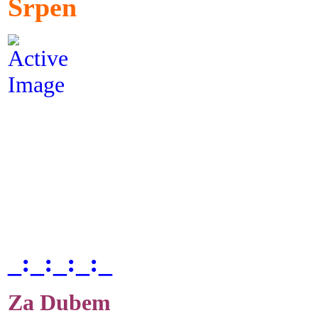
Srpen
_:_:_:_:_
Za Dubem