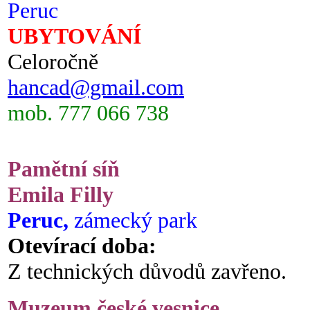
Peruc
UBYTOVÁNÍ
Celoročně
hancad@gmail.com
mob. 777 066 738
Pamětní síň
Emila Filly
Peruc,
zámecký park
Otevírací doba:
Z technických důvodů zavřeno.
Muzeum české vesnice