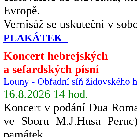
Evropě.
Vernisáž se uskuteční v sob
PLAKÁTEK
Koncert hebrejských
a sefardských písní
Louny - Obřadní síň židovského h
16.8.2026 14 hod.
Koncert v podání Dua Roman
ve Sboru M.J.Husa Peruc
památek.