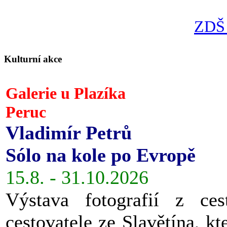
ZDŠ 
Kulturní akce
Galerie u Plazíka
Peruc
Vladimír Petrů
Sólo na kole po Evropě
15.8. - 31.10.2026
Výstava fotografií z ces
cestovatele ze Slavětína, kt