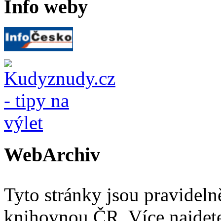
Info weby
WebArchiv
Tyto stránky jsou pravidel
knihovnou ČR. Více najde