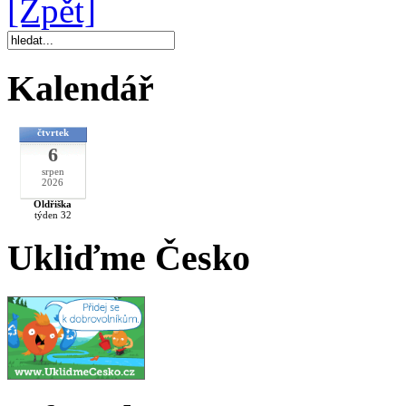
[Zpět]
Kalendář
čtvrtek
6
srpen
2026
Oldřiška
týden 32
Ukliďme Česko