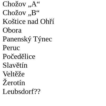
Chožov „A“
Chožov „B“
Koštice nad Ohří
Obora
Panenský Týnec
Peruc
Počedělice
Slavětín
Veltěže
Žerotín
Leubsdorf??