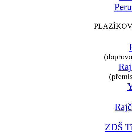
Peru
PLAZÍKOV
(doprovod
Raj
(přemís
Rajč
ZDŠ Tř