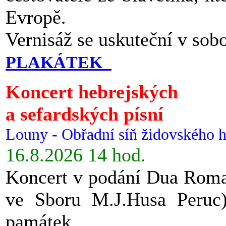
Evropě.
Vernisáž se uskuteční v sob
PLAKÁTEK
Koncert hebrejských
a sefardských písní
Louny - Obřadní síň židovského h
16.8.2026 14 hod.
Koncert v podání Dua Roman
ve Sboru M.J.Husa Peruc
památek.