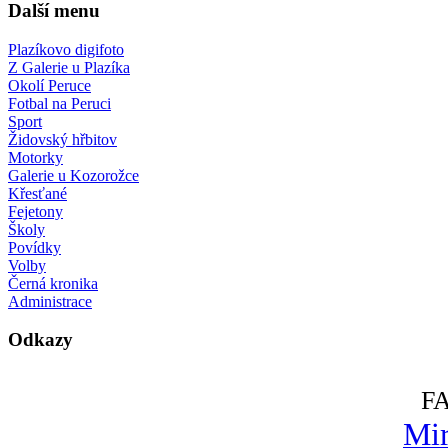
Další menu
Plazíkovo digifoto
Z Galerie u Plazíka
Okolí Peruce
Fotbal na Peruci
Sport
Židovský hřbitov
Motorky
Galerie u Kozorožce
Křesťané
Fejetony
Školy
Povídky
Volby
Černá kronika
Administrace
Odkazy
F
Mir