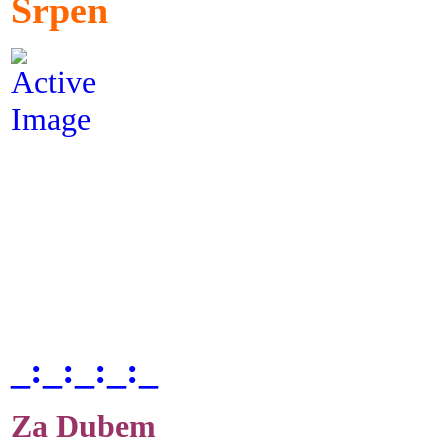
Srpen
_:_:_:_:_
Za Dubem