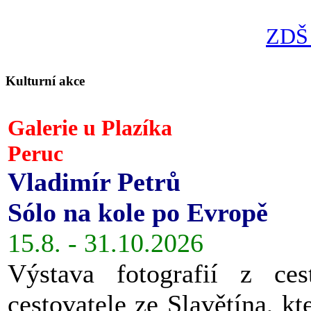
ZDŠ 
Kulturní akce
Galerie u Plazíka
Peruc
Vladimír Petrů
Sólo na kole po Evropě
15.8. - 31.10.2026
Výstava fotografií z ces
cestovatele ze Slavětína, kt