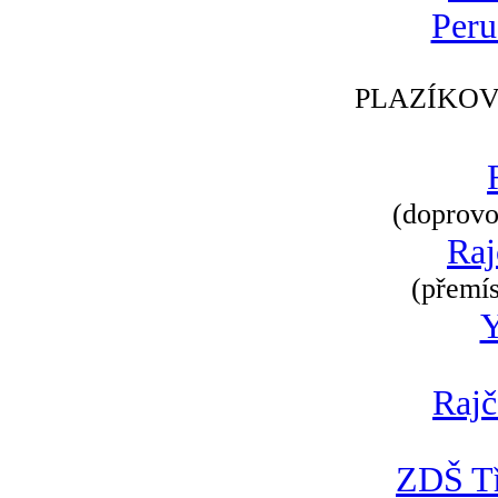
Peru
PLAZÍKOV
(doprovod
Raj
(přemís
Rajč
ZDŠ Tř