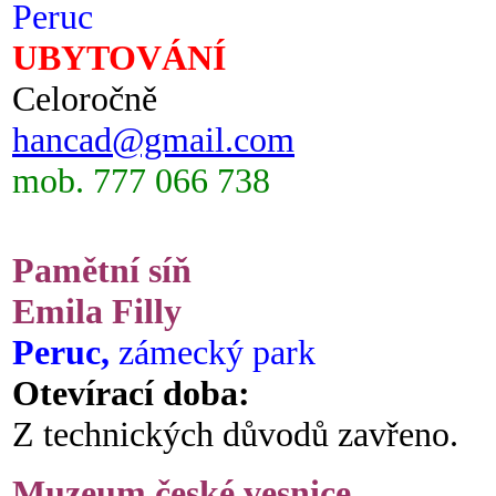
Peruc
UBYTOVÁNÍ
Celoročně
hancad@gmail.com
mob. 777 066 738
Pamětní síň
Emila Filly
Peruc,
zámecký park
Otevírací doba:
Z technických důvodů zavřeno.
Muzeum české vesnice