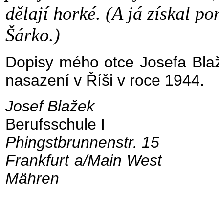
dělají horké. (A já získal p
Šárko.)
Dopisy mého otce Josefa Bl
nasazení v Říši v roce 1944.
Josef Blažek H
Berufsschule I
Phingstbrunnenstr
Frankfurt a/Main W
Mähren