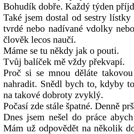
Bohudík dobře. Každý týden příjd
Také jsem dostal od sestry lístk
tvrdé nebo nadívané vdolky nebo
člověk lecos naučí.
Máme se tu někdy jak o pouti.
Tvůj balíček mě vždy překvapí.
Proč si se mnou děláte takov
nahradit. Snědl bych to, kdyby to
na takové dobroty zvyklý.
Počasí zde stále špatné. Denně prš
Dnes jsem nešel do práce abych 
Mám už odpovědět na několik dop