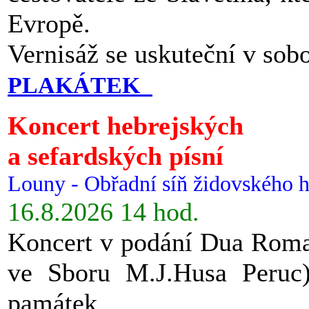
Evropě.
Vernisáž se uskuteční v sob
PLAKÁTEK
Koncert hebrejských
a sefardských písní
Louny - Obřadní síň židovského h
16.8.2026 14 hod.
Koncert v podání Dua Roman
ve Sboru M.J.Husa Peruc
památek.