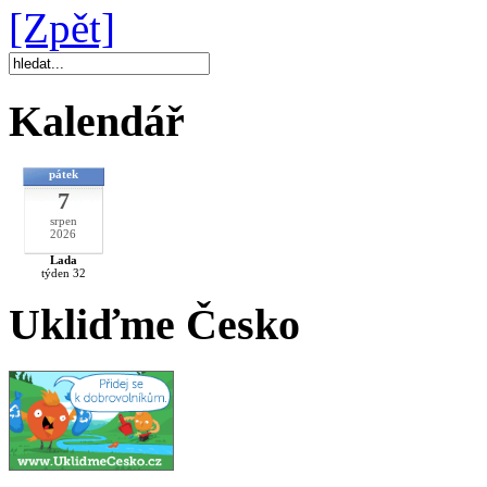
[Zpět]
Kalendář
pátek
7
srpen
2026
Lada
týden 32
Ukliďme Česko