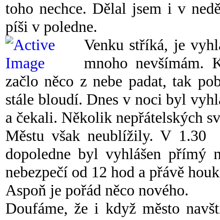
toho nechce. Dělal jsem i v nedě
píši v poledne.
Venku stříká, je vyh
mnoho nevšímám. K
začlo něco z nebe padat, tak pob
stále bloudí. Dnes v noci byl vyh
a čekali. Několik nepřátelských s
Městu však neublížily. V 1.30 
dopoledne byl vyhlášen přímý n
nebezpečí od 12 hod a přávě houk
Aspoň je pořád něco nového.
Doufáme, že i když město navští