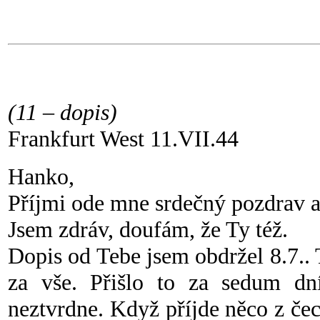
(11 – dopis)
Frankfurt West 11.VII.44
Hanko,
Příjmi ode mne srdečný pozdrav a
Jsem zdráv, doufám, že Ty též.
Dopis od Tebe jsem obdržel 8.7.. 
za vše. Přišlo to za sedum dn
neztvrdne. Když příjde něco z čec