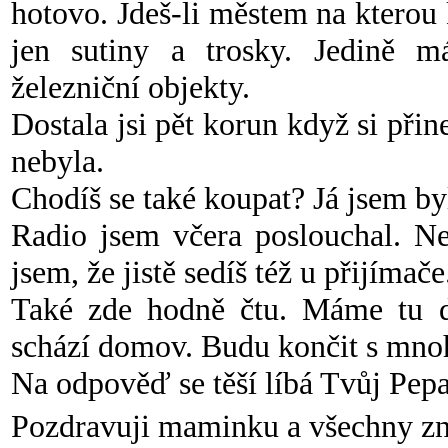
hotovo. Jdeš-li městem na kterou 
jen sutiny a trosky. Jedině m
železniční objekty.
Dostala jsi pět korun když si při
nebyla.
Chodíš se také koupat? Já jsem by
Radio jsem včera poslouchal. N
jsem, že jistě sedíš též u přijímače
Také zde hodně čtu. Máme tu 
schází domov. Budu končit s mno
Na odpověď se těší líbá Tvůj Pep
Pozdravuji maminku a všechny z