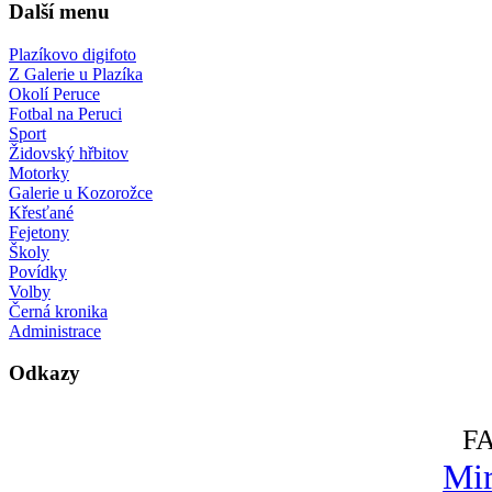
Další menu
Plazíkovo digifoto
Z Galerie u Plazíka
Okolí Peruce
Fotbal na Peruci
Sport
Židovský hřbitov
Motorky
Galerie u Kozorožce
Křesťané
Fejetony
Školy
Povídky
Volby
Černá kronika
Administrace
Odkazy
F
Mir