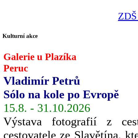
ZDŠ 
Kulturní akce
Galerie u Plazíka
Peruc
Vladimír Petrů
Sólo na kole po Evropě
15.8. - 31.10.2026
Výstava fotografií z ces
cestovatele ze Slavětína, kt