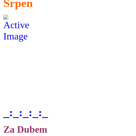
Srpen
_:_:_:_:_
Za Dubem