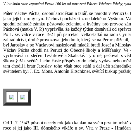
V letošním roce vzpomíná Peruc 100 let od narození Pátera Václava Páchy, syna z
Páter Václav Pácha, osobní arciděkan a farář, se narodil v Peruci 6
jako jejich druhý syn. Páchovi pocházeli z nedalekého Vyšínku. 
spodní zahradě zámku pěstovalo zeleninu a květiny pro provoz zá
Páchová (matka V. P.) vyprávěla, že každý týden dostávali od správce 
Po 1. sv. válce v roce 1921 při parcelaci velkostatků na radu Cyril
zahradnictví, druhé provozoval jeho bratr, který se na Peruc přiženil
byl Jaroslav a po Václavovi následovali mladší bratři Josef a Milosla
Václav Pácha chodil na Peruci do Obecné školy a Měšťanky. Ve 4. 
vychováván u slečen Tesárkové a Skalické. Ty o něj pečovali s vě
šikovný žák svědčí i jeho časté příspěvky do tehdy vydávaného měs
tam chodil i bratr Jaroslav, toho však otec stáhl a dal učit zahra
světitelem byl J. Ex. Mons. Antonín Eltschkner, světící biskup pražsk
Od 1. 7. 1943 působí necelý rok jako kaplan na svém prvním místě v
roce si jej jako III. dómského vikáře u sv. Víta v Praze - Hrad