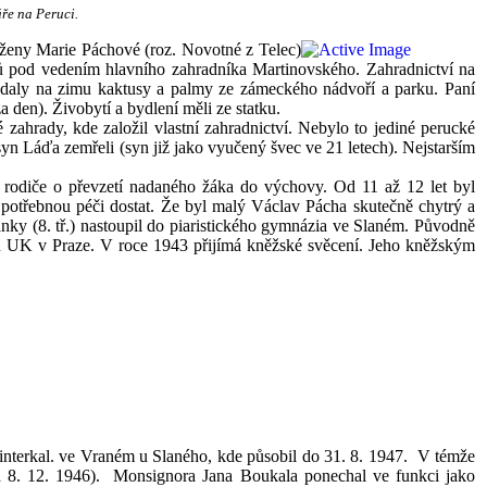
áře na Peruci.
o ženy Marie Páchové (roz. Novotné z Telec)
ů pod vedením hlavního zahradníka Martinovského. Zahradnictví na
ádaly na zimu kaktusy a palmy ze zámeckého nádvoří a parku. Paní
a den). Živobytí a bydlení měli ze statku.
 zahrady, kde založil vlastní zahradnictví. Nebylo to jediné perucké
 syn Láďa zemřeli (syn již jako vyučený švec ve 21 letech). Nejstarším
a rodiče o převzetí nadaného žáka do výchovy. Od 11 až 12 let byl
potřebnou péči dostat. Že byl malý Václav Pácha skutečně chytrý a
ky (8. tř.) nastoupil do piaristického gymnázia ve Slaném. Původně
ultu UK v Praze. V roce 1943 přijímá kněžské svěcení. Jeho kněžským
 interkal. ve Vraném u Slaného, kde působil do 31. 8. 1947. V témže
od 8. 12. 1946). Monsignora Jana Boukala ponechal ve funkci jako