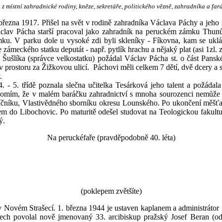
 místní zahradnické rodiny, kněze, sekretáře, politického vězně, zahradníka a far
. března 1917. Přišel na svět v rodině zahradníka Václava Páchy a jeh
Václav Pácha starší pracoval jako zahradník na peruckém zámku Thun
mku. V parku dole u vysoké zdi byli skleníky - Fíkovna, kam se ukl
zámeckého statku deputát - např. pytlík hrachu a nějaký plat (asi 1zl. z
a Šušlíka (správce velkostatku) požádal Václav Pácha st. o část Panské
, v prostoru za Žižkovou ulicí. Páchovi měli celkem 7 dětí, dvě dcery a
v.
- 5. třídě poznala slečna učitelka Tesárková jeho talent a požádal
domím, že v malém baráčku zahradnictví s mnoha sourozenci nemůže 
íčníku, Vlastivědného sborníku okresu Lounského. Po ukončení měšťan
dníkem do Libochovic. Po maturitě odešel studovat na Teologickou fak
ý.
Na peruckéfaře (pravděpodobně 40. léta)
(poklepem zvětšíte)
 Novém Strašecí. 1. března 1944 je ustaven kaplanem a administrátor
čanech povolal nově jmenovaný 33. arcibiskup pražský Josef Beran (