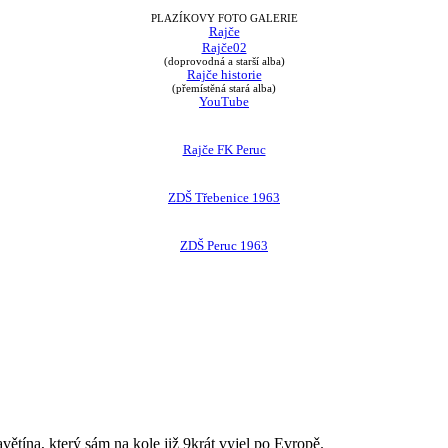
PLAZÍKOVY FOTO GALERIE
Rajče
Rajče02
(doprovodná a starší alba)
Rajče historie
(přemístěná stará alba)
YouTube
Rajče FK Peruc
ZDŠ Třebenice 1963
ZDŠ Peruc 1963
avětína, který sám na kole již 9krát vyjel po Evropě.