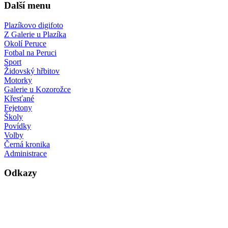
Další menu
Plazíkovo digifoto
Z Galerie u Plazíka
Okolí Peruce
Fotbal na Peruci
Sport
Židovský hřbitov
Motorky
Galerie u Kozorožce
Křesťané
Fejetony
Školy
Povídky
Volby
Černá kronika
Administrace
Odkazy