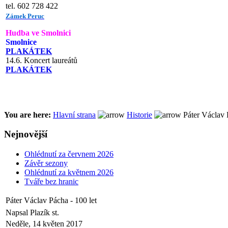
tel. 602 728 422
Zámek Peruc
Hudba ve Smolnici
Smolnice
PLAKÁTEK
14.6. Koncert laureátů
PLAKÁTEK
You are here:
Hlavní strana
Historie
Páter Václav P
Nejnovější
Ohlédnutí za červnem 2026
Závěr sezony
Ohlédnutí za květnem 2026
Tváře bez hranic
Páter Václav Pácha - 100 let
Napsal Plazík st.
Neděle, 14 květen 2017