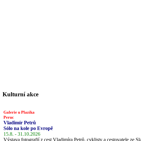
Kulturní akce
Galerie u Plazíka
Peruc
Vladimír Petrů
Sólo na kole po Evropě
15.8. - 31.10.2026
Výstava fotografií z cest Vladimíra Petrů, cyklisty a cestovatele ze Sl