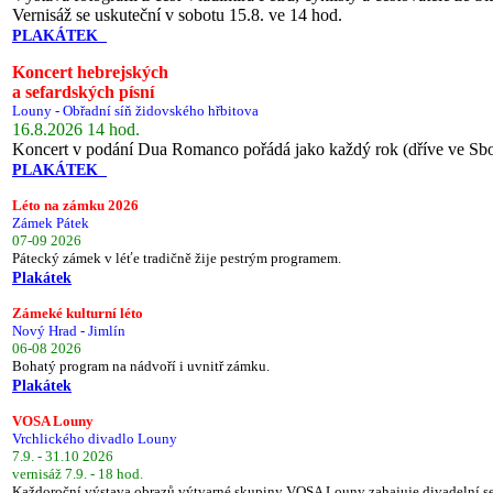
Vernisáž se uskuteční v sobotu 15.8. ve 14 hod.
PLAKÁTEK
Koncert hebrejských
a sefardských písní
Louny - Obřadní síň židovského hřbitova
16.8.2026 14 hod.
Koncert v podání Dua Romanco pořádá jako každý rok (dříve ve Sb
PLAKÁTEK
Léto na zámku 2026
Zámek Pátek
07-09 2026
Pátecký zámek v léťe tradičně žije pestrým programem.
Plakátek
Zámeké kulturní léto
Nový Hrad - Jimlín
06-08 2026
Bohatý program na nádvoří i uvnitř zámku.
Plakátek
VOSA Louny
Vrchlického divadlo Louny
7.9. - 31.10 2026
vernisáž 7.9. - 18 hod.
Každoroční výstava obrazů výtvarné skupiny VOSA Louny zahajuje divadelní s