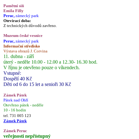
Pamětní síň
Emila Filly
Peruc,
zámecký park
Otevírací doba:
Z technických důvodů zavřeno.
Muzeum české vesnice
Peruc,
zámecký park
Informační středisko
Výstava obrazů J. Corvina
11. dubna - září
úterý - neděle 10.00 - 12.00 a 12.30- 16.30 hod.
V říjnu je otevřeno pouze o víkendech.
Vstupné:
Dospělí 40 Kč
Děti od 6 do 15 let a senioři 30 Kč
Zámek Pátek
Pátek nad Ohří
Otevřeno pátek - neděle
10 - 16 hodin
tel. 731 005 123
Zámek Pátek
Zámek Peruc
veřejnosti nepřístupný