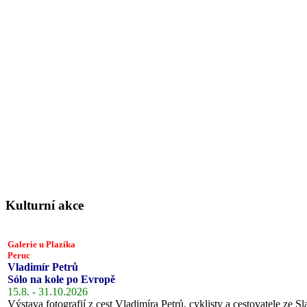
Kulturní akce
Galerie u Plazíka
Peruc
Vladimír Petrů
Sólo na kole po Evropě
15.8. - 31.10.2026
Výstava fotografií z cest Vladimíra Petrů, cyklisty a cestovatele ze Sl