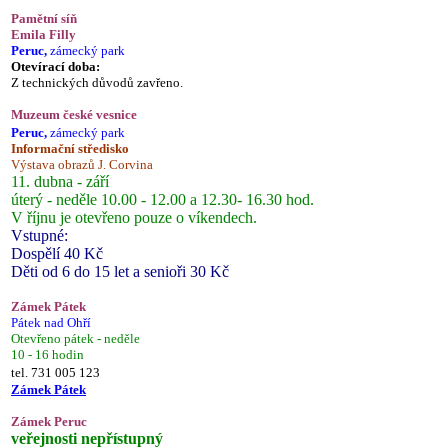
Pamětní síň
Emila Filly
Peruc,
zámecký park
Otevírací doba:
Z technických důvodů zavřeno.
Muzeum české vesnice
Peruc,
zámecký park
Informační středisko
Výstava obrazů J. Corvina
11. dubna - září
úterý - neděle 10.00 - 12.00 a 12.30- 16.30 hod.
V říjnu je otevřeno pouze o víkendech.
Vstupné:
Dospělí 40 Kč
Děti od 6 do 15 let a senioři 30 Kč
Zámek Pátek
Pátek nad Ohří
Otevřeno pátek - neděle
10 - 16 hodin
tel. 731 005 123
Zámek Pátek
Zámek Peruc
veřejnosti nepřístupný