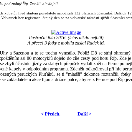
ku pod známý Říp. Zmokli, ale dojeli.
šech kubatůr. Před startem pořadatelé napočítali 132 platících účastníků. Dalších
 Velvarech bez registrace. Stejný den se na velvarské náměstí sjíždí účastníci sr
Ilustrační foto 2016
(letos nikdo nefotil)
A přece! 3 fotky z mobilu zaslal Radek M.
 Uhy a Sazenou a to se trochu vymstilo. Poblíž D8 se strhl ohromný l
požděním asi 80 motocyklů dojelo do cíle cesty pod horu Říp. Zde je tr
e zbylí účastníci jízdy za slabých přepršek vydali zpět na Peruc po nej
ravené kapely v odpoledním programu. Zdeněk odkočíroval při hře peruc
, obrozených peruckých Pluťáků, se ti "mladší" dokonce roztančili. fotk
le se zakladatelem akce Iljou a držme palce, aby se z Peruce pod Říp jez
< Předch.
Další >