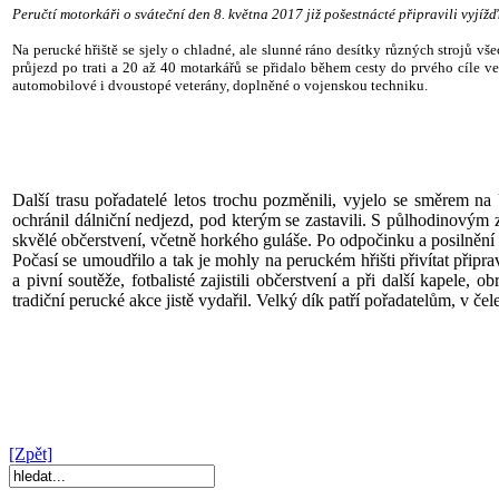
Peručtí motorkáři o sváteční den 8. května 2017 již pošestnácté připravili vyjížď
Na perucké hřiště se sjely o chladné, ale slunné ráno desítky různých strojů v
průjezd po trati a 20 až 40 motarkářů se přidalo během cesty do prvého cíle ve
automobilové i dvoustopé veterány, doplněné o vojenskou techniku.
Další trasu pořadatelé letos trochu pozměnili, vyjelo se směrem na
ochránil dálniční nedjezd, pod kterým se zastavili. S půlhodinovým z
skvělé občerstvení, včetně horkého guláše. Po odpočinku a posilnění s
Počasí se umoudřilo a tak je mohly na peruckém hřišti přivítat přip
a pivní soutěže, fotbalisté zajistili občerstvení a při další kapele
tradiční perucké akce jistě vydařil. Velký dík patří pořadatelům, v če
[Zpět]