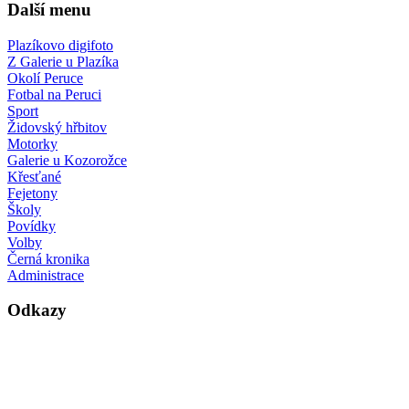
Další menu
Plazíkovo digifoto
Z Galerie u Plazíka
Okolí Peruce
Fotbal na Peruci
Sport
Židovský hřbitov
Motorky
Galerie u Kozorožce
Křesťané
Fejetony
Školy
Povídky
Volby
Černá kronika
Administrace
Odkazy