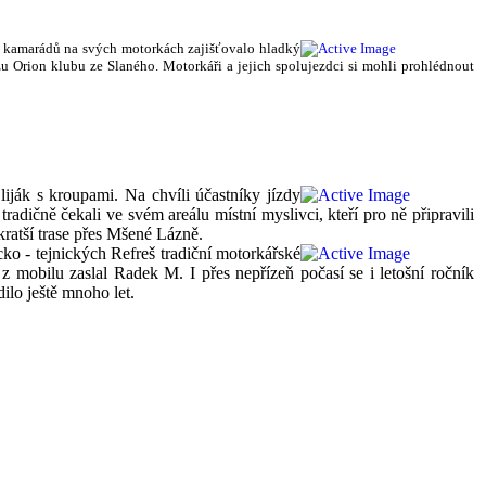
 12 kamarádů na svých motorkách zajišťovalo hladký
azu Orion klubu ze Slaného. Motorkáři a jejich spolujezdci si mohli prohlédnout
iják s kroupami. Na chvíli účastníky jízdy
adičně čekali ve svém areálu místní myslivci, kteří pro ně připravili
kratší trase přes Mšené Lázně.
ko - tejnických Refreš tradiční motorkářské
y z mobilu zaslal Radek M. I přes nepřízeň počasí se i letošní ročník
dilo ještě mnoho let.