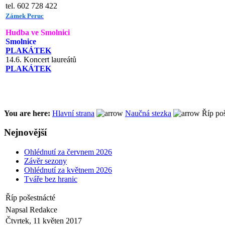
tel. 602 728 422
Zámek Peruc
Hudba ve Smolnici
Smolnice
PLAKÁTEK
14.6. Koncert laureátů
PLAKÁTEK
You are here:
Hlavní strana
Naučná stezka
Říp poš
Nejnovější
Ohlédnutí za červnem 2026
Závěr sezony
Ohlédnutí za květnem 2026
Tváře bez hranic
Říp pošestnácté
Napsal Redakce
Čtvrtek, 11 květen 2017