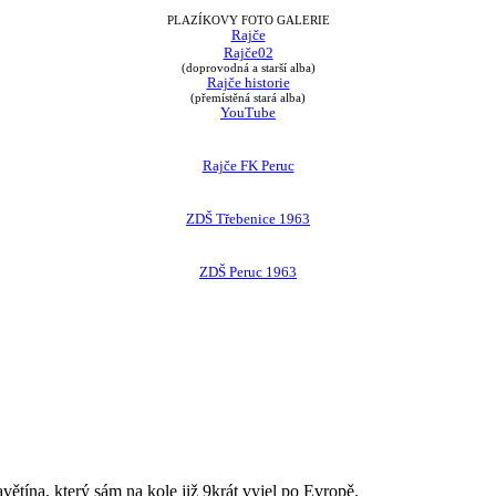
PLAZÍKOVY FOTO GALERIE
Rajče
Rajče02
(doprovodná a starší alba)
Rajče historie
(přemístěná stará alba)
YouTube
Rajče FK Peruc
ZDŠ Třebenice 1963
ZDŠ Peruc 1963
avětína, který sám na kole již 9krát vyjel po Evropě.