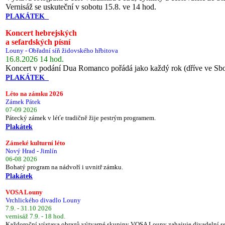
Vernisáž se uskuteční v sobotu 15.8. ve 14 hod.
PLAKÁTEK
Koncert hebrejských
a sefardských písní
Louny - Obřadní síň židovského hřbitova
16.8.2026 14 hod.
Koncert v podání Dua Romanco pořádá jako každý rok (dříve ve Sb
PLAKÁTEK
Léto na zámku 2026
Zámek Pátek
07-09 2026
Pátecký zámek v léťe tradičně žije pestrým programem.
Plakátek
Zámeké kulturní léto
Nový Hrad - Jimlín
06-08 2026
Bohatý program na nádvoří i uvnitř zámku.
Plakátek
VOSA Louny
Vrchlického divadlo Louny
7.9. - 31.10 2026
vernisáž 7.9. - 18 hod.
Každoroční výstava obrazů výtvarné skupiny VOSA Louny zahajuje divadelní s