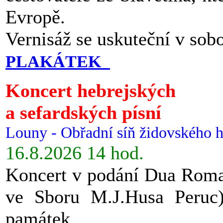
Evropě.
Vernisáž se uskuteční v sob
PLAKÁTEK
Koncert hebrejských
a sefardských písní
Louny - Obřadní síň židovského h
16.8.2026 14 hod.
Koncert v podání Dua Roman
ve Sboru M.J.Husa Peruc
památek.