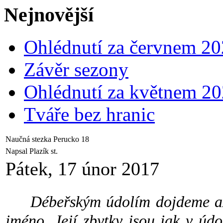
Nejnovější
Ohlédnutí za červnem 2
Závěr sezony
Ohlédnutí za květnem 2
Tváře bez hranic
Naučná stezka Perucko 18
Napsal Plazík st.
Pátek, 17 únor 2017
Débeřským údolím dojdeme až
jméno. Její zbytky jsou jak v údo