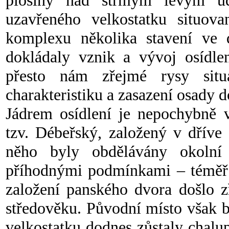
plošiny nad strmým levým ú
uzavřeného velkostatku situo
komplexu několika stavení ve 
dokládaly vznik a vývoj osídlen
přesto nám zřejmé rysy situ
charakteristiku a zasazení osady d
Jádrem osídlení je nepochybně v
tzv. Débeřský, založený v dříve
něho byly obdělávány okolní
příhodnými podmínkami – téměř
založení panského dvora došlo 
středověku. Původní místo však 
velkostatku dodnes zůstaly chalu