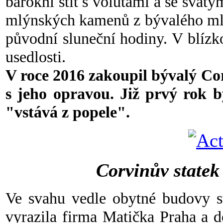
barokní štít s volutami a se svat
mlýnských kamenů z bývalého mlýn
původní sluneční hodiny. V blízk
usedlosti.
V roce 2016 zakoupil bývalý Cor
s jeho opravou. Již prvý rok b
"vstává z popele".
Corvinův statek
Ve svahu vedle obytné budovy st
vyrazila firma Matička Praha a 