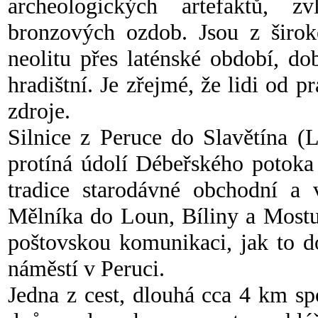
archeologických artefaktů, 
bronzových ozdob. Jsou z široké
neolitu přes laténské období, d
hradištní. Je zřejmé, že lidi od 
zdroje.
Silnice z Peruce do Slavětína (
protíná údolí Débeřského potoka
tradice starodávné obchodní a 
Mělníka do Loun, Bíliny a Mostu
poštovskou komunikaci, jak to d
náměstí v Peruci.
Jedna z cest, dlouhá cca 4 km sp