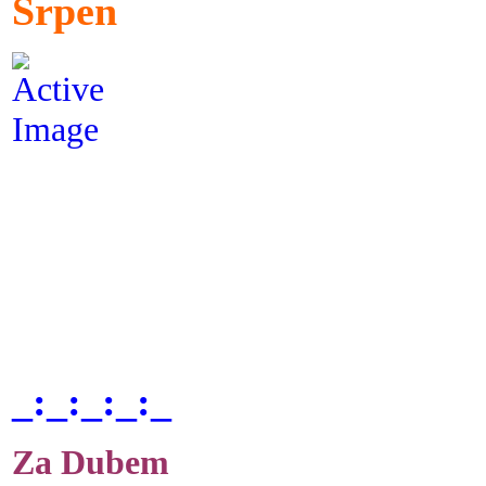
Srpen
_:_:_:_:_
Za Dubem