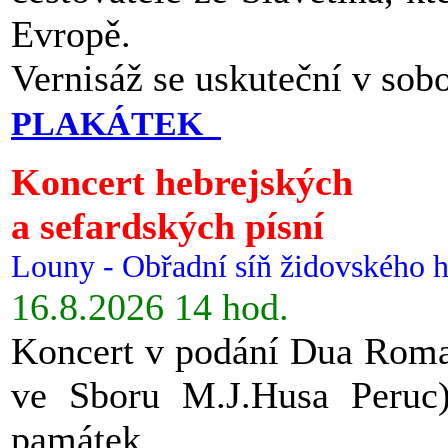
Evropě.
Vernisáž se uskuteční v sob
PLAKÁTEK
Koncert hebrejských
a sefardských písní
Louny - Obřadní síň židovského h
16.8.2026 14 hod.
Koncert v podání Dua Roman
ve Sboru M.J.Husa Peruc
památek.