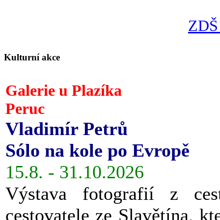
ZDŠ 
Kulturní akce
Galerie u Plazíka
Peruc
Vladimír Petrů
Sólo na kole po Evropě
15.8. - 31.10.2026
Výstava fotografií z ces
cestovatele ze Slavětína, kt