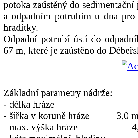
potoka zaústěný do sedimentační
a odpadním potrubím u dna pro j
hradítky.
Odpadní potrubí ústí do odpadní
67 m, které je zaústěno do Débeř
Základní parametry nádrže:
- délka hráze 11
- šířka v koruně hráze 3,0 
- max. výška hráze 4,