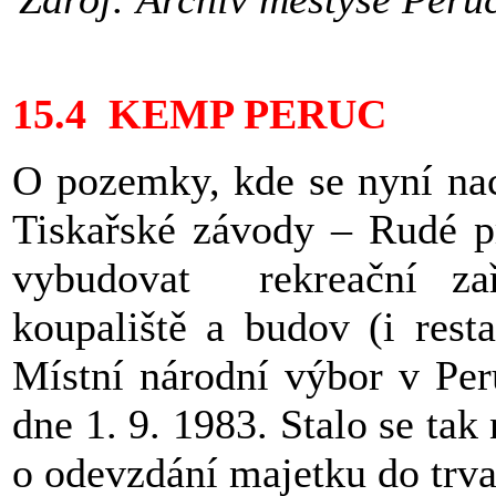
15.4 KEMP PERUC
O pozemky, kde se nyní nac
Tiskařské závody – Rudé p
vybudovat rekreační zař
koupaliště a budov (i rest
Místní národní výbor v Pe
dne 1. 9. 1983. Stalo se t
o odevzdání majetku do trv