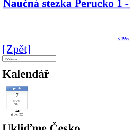
Naučná stezka Perucko 1 -
< Pře
[Zpět]
Kalendář
pátek
7
srpen
2026
Lada
týden 32
Ukliďme Česko