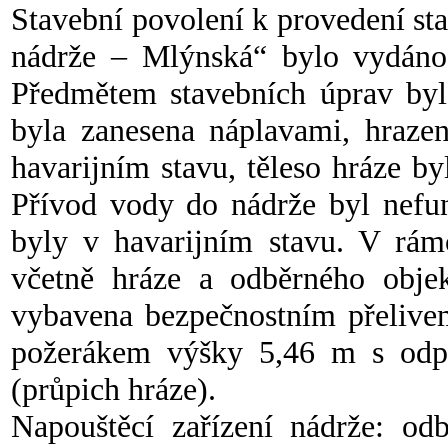
Stavební povolení k provedení s
nádrže – Mlýnská“ bylo vydán
Předmětem stavebních úprav byl
byla zanesena náplavami, hrazen
havarijním stavu, těleso hráze b
Přívod vody do nádrže byl nefun
byly v havarijním stavu. V rám
včetně hráze a odběrného obje
vybavena bezpečnostním přelivem
požerákem výšky 5,46 m s odp
(průpich hráze).
Napouštěcí zařízení nádrže: od