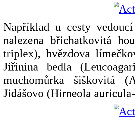
Například u cesty vedouc
nalezena břichatkovitá ho
triplex), hvězdova límečko
Jiřinina bedla (Leucoagar
muchomůrka šiškovitá (A
Jidášovo (Hirneola 