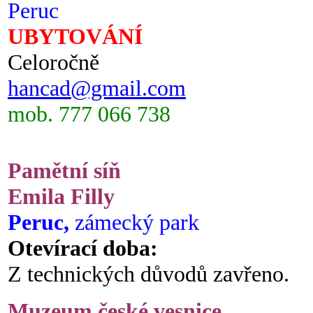
Peruc
UBYTOVÁNÍ
Celoročně
hancad@gmail.com
mob. 777 066 738
Pamětní síň
Emila Filly
Peruc,
zámecký park
Otevírací doba:
Z technických důvodů zavřeno.
Muzeum české vesnice