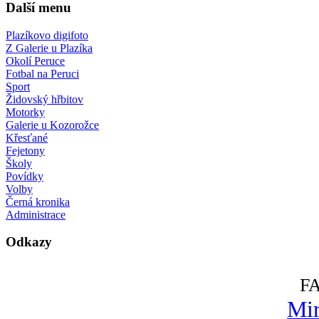
Další menu
Plazíkovo digifoto
Z Galerie u Plazíka
Okolí Peruce
Fotbal na Peruci
Sport
Židovský hřbitov
Motorky
Galerie u Kozorožce
Křesťané
Fejetony
Školy
Povídky
Volby
Černá kronika
Administrace
Odkazy
F
Mir