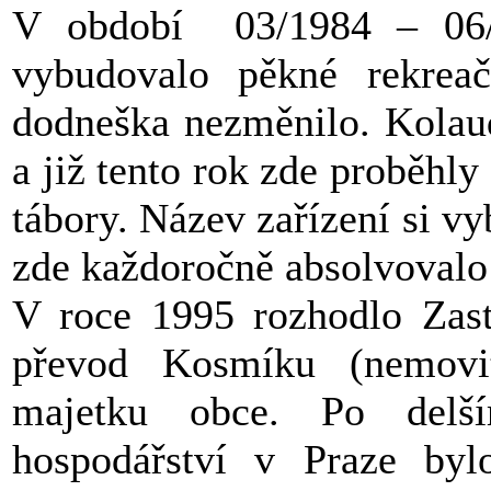
V období 03/1984 – 06/
vybudovalo pěkné rekreačn
dodneška nezměnilo. Kolaud
a již tento rok zde proběhly
tábory. Název zařízení si v
zde každoročně absolvovalo
V roce 1995 rozhodlo Zast
převod Kosmíku (nemovi
majetku obce. Po delš
hospodářství v Praze by