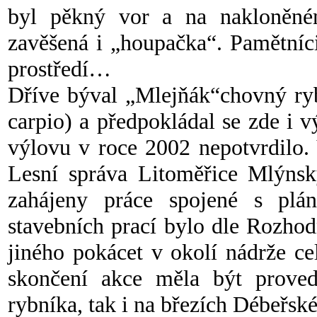
byl pěkný vor a na nakloněné
zavěšená i „houpačka“. Pamětníci
prostředí…
Dříve býval „Mlejňák“chovný ryb
carpio) a předpokládal se zde i v
výlovu v roce 2002 nepotvrdilo. 
Lesní správa Litoměřice Mlýnsk
zahájeny práce spojené s plán
stavebních prací bylo dle Rozho
jiného pokácet v okolí nádrže c
skončení akce měla být proved
rybníka, tak i na březích Débeřsk