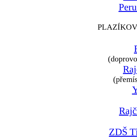
Peru
PLAZÍKOV
(doprovod
Raj
(přemís
Rajč
ZDŠ Tř