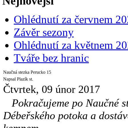
Nejnovější
Ohlédnutí za červnem 2
Závěr sezony
Ohlédnutí za květnem 2
Tváře bez hranic
Naučná stezka Perucko 15
Napsal Plazík st.
Čtvrtek, 09 únor 2017
Pokračujeme po Naučné ste
Débeřského potoka a dostává