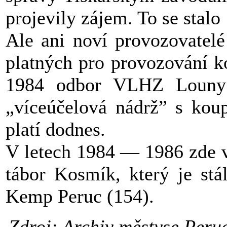
projevily zájem. To se stalo 
Ale ani noví provozovatelé
platných pro provozování ko
1984 odbor VLHZ Louny 
„víceúčelová nádrž” s koup
platí dodnes.
V letech 1984 — 1986 zde 
tábor Kosmík, který je st
Kemp Peruc (154).
Zdroj: Archiv městyse Peru