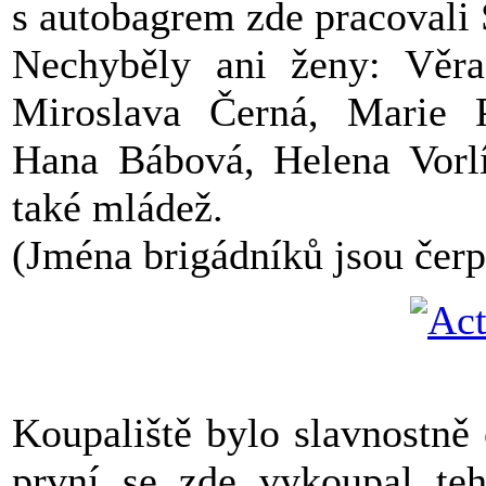
s autobagrem zde pracovali 
Nechyběly ani ženy: Věra
Miroslava Černá, Marie P
Hana Bábová, Helena Vorlí
také mládež.
(Jména brigádníků jsou čerpá
Koupaliště bylo slavnostně
první se zde vykoupal te