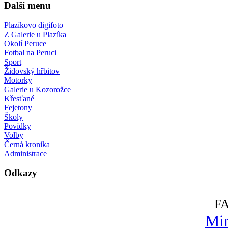
Další menu
Plazíkovo digifoto
Z Galerie u Plazíka
Okolí Peruce
Fotbal na Peruci
Sport
Židovský hřbitov
Motorky
Galerie u Kozorožce
Křesťané
Fejetony
Školy
Povídky
Volby
Černá kronika
Administrace
Odkazy
F
Mir