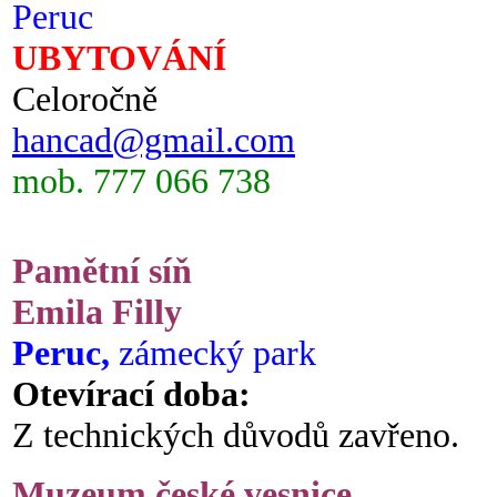
Peruc
UBYTOVÁNÍ
Celoročně
hancad@gmail.com
mob. 777 066 738
Pamětní síň
Emila Filly
Peruc,
zámecký park
Otevírací doba:
Z technických důvodů zavřeno.
Muzeum české vesnice