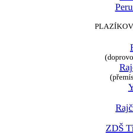
Peru
PLAZÍKOV
(doprovod
Raj
(přemís
Rajč
ZDŠ Tř