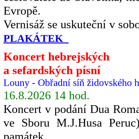
Evropě.
Vernisáž se uskuteční v sob
PLAKÁTEK
Koncert hebrejských
a sefardských písní
Louny - Obřadní síň židovského h
16.8.2026 14 hod.
Koncert v podání Dua Roman
ve Sboru M.J.Husa Peruc
památek.