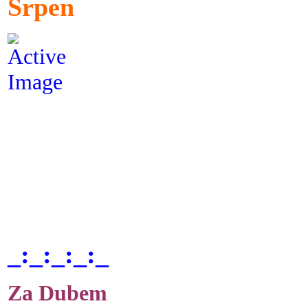
Srpen
_:_:_:_:_
Za Dubem