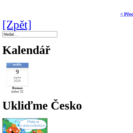
< Pře
[Zpět]
Kalendář
neděle
9
srpen
2026
Roman
týden 32
Ukliďme Česko