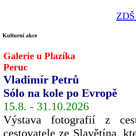
ZDŠ 
Kulturní akce
Galerie u Plazíka
Peruc
Vladimír Petrů
Sólo na kole po Evropě
15.8. - 31.10.2026
Výstava fotografií z ces
cestovatele ze Slavětína, kt