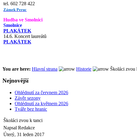
tel. 602 728 422
Zámek Peruc
Hudba ve Smolnici
Smolnice
PLAKÁTEK
14.6. Koncert laureátů
PLAKÁTEK
You are here:
Hlavní strana
Historie
Školáci zvou 
Nejnovější
Ohlédnutí za červnem 2026
Závěr sezony
Ohlédnutí za květnem 2026
Tváře bez hranic
Školáci zvou k tanci
Napsal Redakce
Úterý, 31 leden 2017