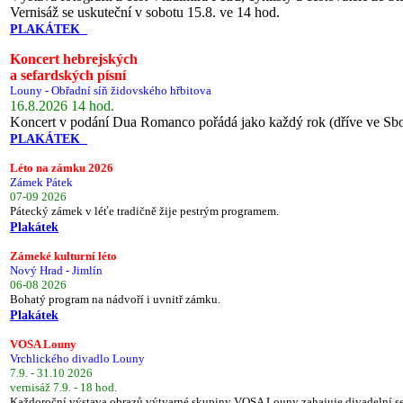
Vernisáž se uskuteční v sobotu 15.8. ve 14 hod.
PLAKÁTEK
Koncert hebrejských
a sefardských písní
Louny - Obřadní síň židovského hřbitova
16.8.2026 14 hod.
Koncert v podání Dua Romanco pořádá jako každý rok (dříve ve Sb
PLAKÁTEK
Léto na zámku 2026
Zámek Pátek
07-09 2026
Pátecký zámek v léťe tradičně žije pestrým programem.
Plakátek
Zámeké kulturní léto
Nový Hrad - Jimlín
06-08 2026
Bohatý program na nádvoří i uvnitř zámku.
Plakátek
VOSA Louny
Vrchlického divadlo Louny
7.9. - 31.10 2026
vernisáž 7.9. - 18 hod.
Každoroční výstava obrazů výtvarné skupiny VOSA Louny zahajuje divadelní s