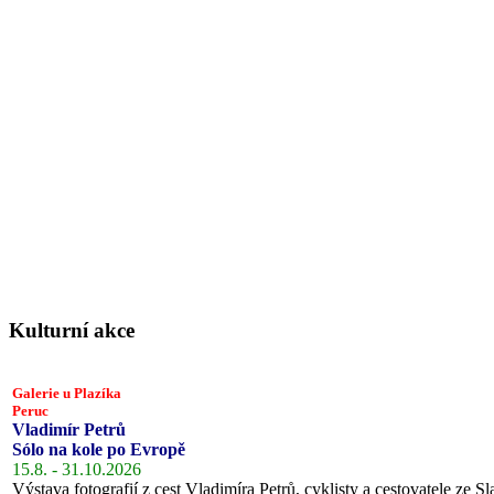
Kulturní akce
Galerie u Plazíka
Peruc
Vladimír Petrů
Sólo na kole po Evropě
15.8. - 31.10.2026
Výstava fotografií z cest Vladimíra Petrů, cyklisty a cestovatele ze Sl