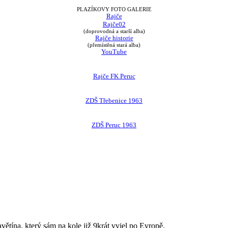
PLAZÍKOVY FOTO GALERIE
Rajče
Rajče02
(doprovodná a starší alba)
Rajče historie
(přemístěná stará alba)
YouTube
Rajče FK Peruc
ZDŠ Třebenice 1963
ZDŠ Peruc 1963
avětína, který sám na kole již 9krát vyjel po Evropě.