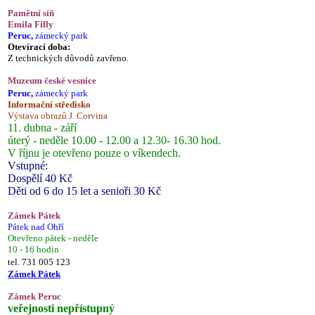
Pamětní síň
Emila Filly
Peruc,
zámecký park
Otevírací doba:
Z technických důvodů zavřeno.
Muzeum české vesnice
Peruc,
zámecký park
Informační středisko
Výstava obrazů J. Corvina
11. dubna - září
úterý - neděle 10.00 - 12.00 a 12.30- 16.30 hod.
V říjnu je otevřeno pouze o víkendech.
Vstupné:
Dospělí 40 Kč
Děti od 6 do 15 let a senioři 30 Kč
Zámek Pátek
Pátek nad Ohří
Otevřeno pátek - neděle
10 - 16 hodin
tel. 731 005 123
Zámek Pátek
Zámek Peruc
veřejnosti nepřístupný