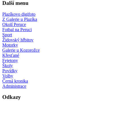
Další menu
Plazíkovo digifoto
Z Galerie u Plazíka
Okolí Peruce
Fotbal na Peruci
Sport
Židovský hřbitov
Motorky
Galerie u Kozorožce
Křesťané
Fejetony
Školy
Povídky
Volby
Černá kronika
Administrace
Odkazy