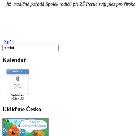
Již tradičně pořádá Spolek rodičů při ZŠ Peruc svůj ples pro širokou
[Zpět]
Kalendář
sobota
8
srpen
2026
Soběslav
týden 32
Ukliďme Česko