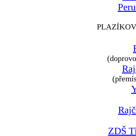
Peru
PLAZÍKOV
(doprovod
Raj
(přemís
Rajč
ZDŠ Tř