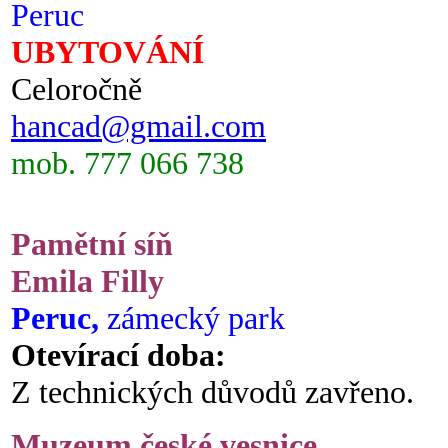
Peruc
UBYTOVÁNÍ
Celoročně
hancad@gmail.com
mob. 777 066 738
Pamětní síň
Emila Filly
Peruc,
zámecký park
Otevírací doba:
Z technických důvodů zavřeno.
Muzeum české vesnice