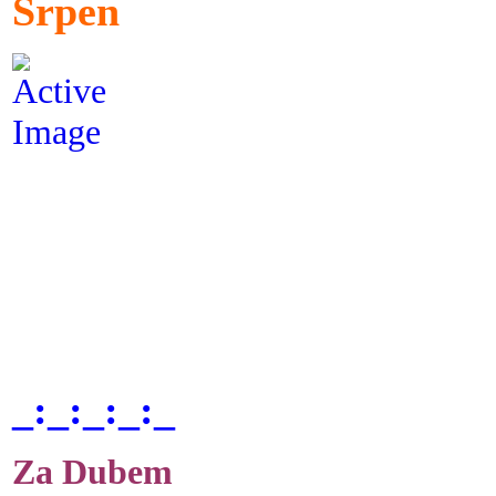
Srpen
_:_:_:_:_
Za Dubem