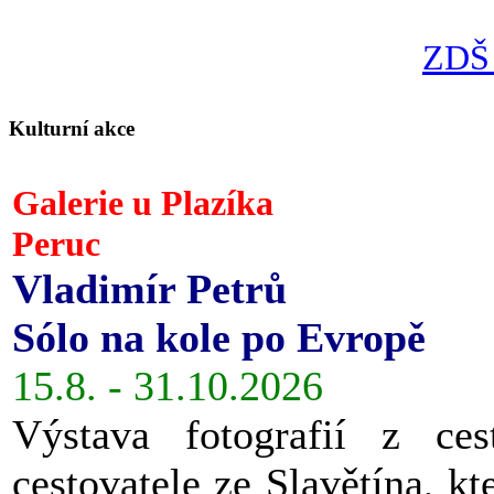
ZDŠ 
Kulturní akce
Galerie u Plazíka
Peruc
Vladimír Petrů
Sólo na kole po Evropě
15.8. - 31.10.2026
Výstava fotografií z ces
cestovatele ze Slavětína, kt