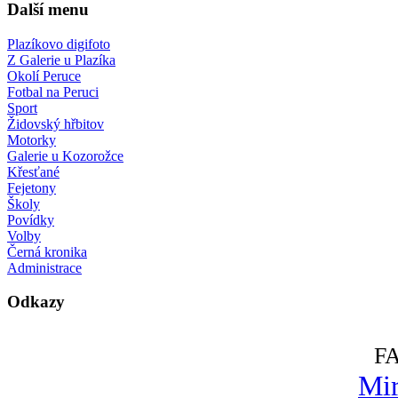
Další menu
Plazíkovo digifoto
Z Galerie u Plazíka
Okolí Peruce
Fotbal na Peruci
Sport
Židovský hřbitov
Motorky
Galerie u Kozorožce
Křesťané
Fejetony
Školy
Povídky
Volby
Černá kronika
Administrace
Odkazy
F
Mir