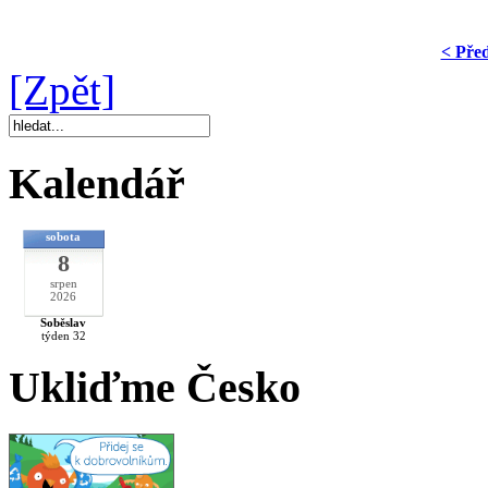
< Pře
[Zpět]
Kalendář
sobota
8
srpen
2026
Soběslav
týden 32
Ukliďme Česko