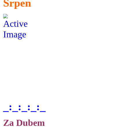
Srpen
_:_:_:_:_
Za Dubem