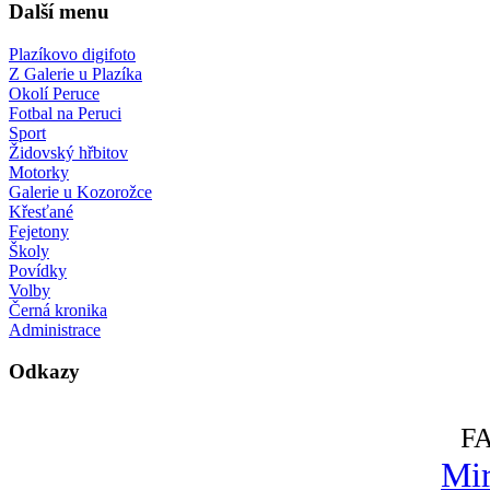
Další menu
Plazíkovo digifoto
Z Galerie u Plazíka
Okolí Peruce
Fotbal na Peruci
Sport
Židovský hřbitov
Motorky
Galerie u Kozorožce
Křesťané
Fejetony
Školy
Povídky
Volby
Černá kronika
Administrace
Odkazy
F
Mir