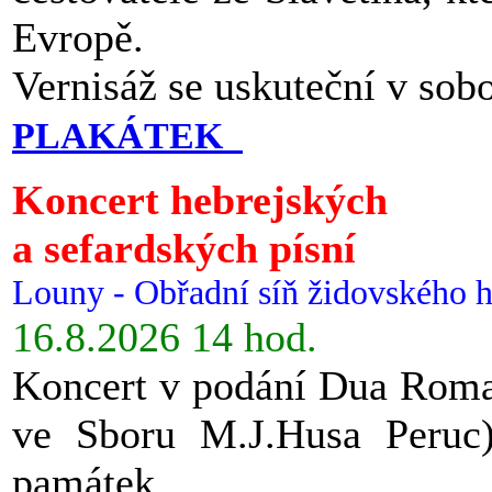
Evropě.
Vernisáž se uskuteční v sob
PLAKÁTEK
Koncert hebrejských
a sefardských písní
Louny - Obřadní síň židovského h
16.8.2026 14 hod.
Koncert v podání Dua Roman
ve Sboru M.J.Husa Peruc
památek.