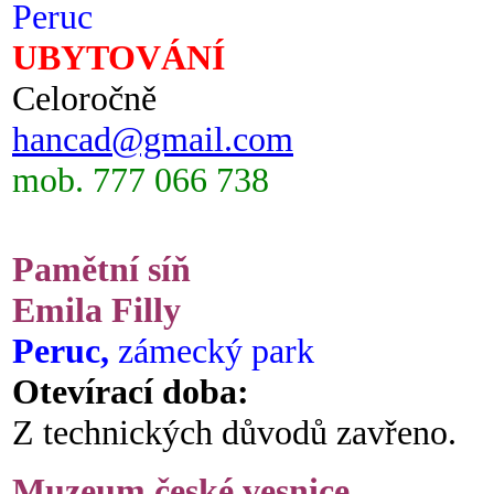
Peruc
UBYTOVÁNÍ
Celoročně
hancad@gmail.com
mob. 777 066 738
Pamětní síň
Emila Filly
Peruc,
zámecký park
Otevírací doba:
Z technických důvodů zavřeno.
Muzeum české vesnice