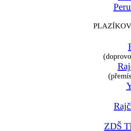
Peru
PLAZÍKOV
(doprovod
Raj
(přemís
Rajč
ZDŠ Tř