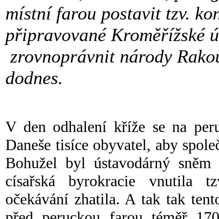
místní farou postavit tzv. ko
připravované Kroměřížské ús
zrovnoprávnit národy Rakous
dodnes.
V den odhalení kříže se na per
Daneše tisíce obyvatel, aby spole
Bohužel byl ústavodárný sněm r
císařská byrokracie vnutila t
očekávání zhatila. A tak tak ten
před peruckou farou téměř 170