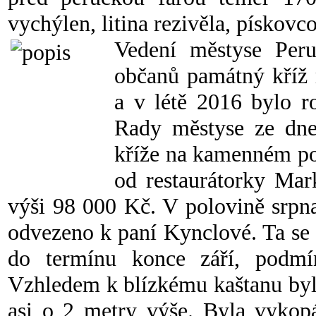
vychýlen, litina rezivěla, pískov
Vedení městyse Peru
občanů památný kříž r
a v létě 2016 bylo r
Rady městyse ze dne
kříže na kamenném po
od restaurátorky Mar
výši 98 000 Kč. V polovině srpn
odvezeno k paní Kynclové. Ta se i
do termínu konce září, podmí
Vzhledem k blízkému kaštanu byl
asi o 2 metry výše. Byla vykop