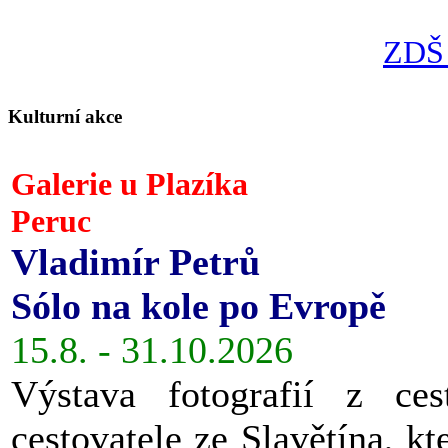
ZDŠ 
Kulturní akce
Galerie u Plazíka
Peruc
Vladimír Petrů
Sólo na kole po Evropě
15.8. - 31.10.2026
Výstava fotografií z ces
cestovatele ze Slavětína, kt