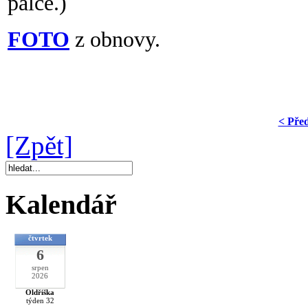
palce.)
FOTO
z obnovy.
< Pře
[Zpět]
Kalendář
čtvrtek
6
srpen
2026
Oldřiška
týden 32