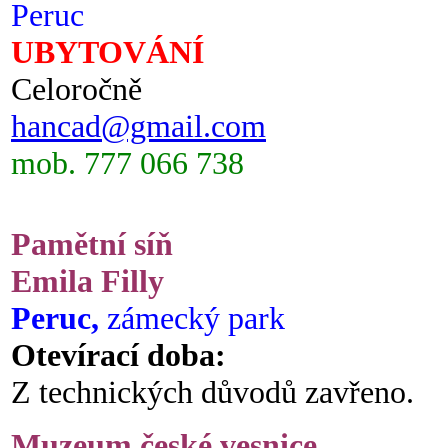
Peruc
UBYTOVÁNÍ
Celoročně
hancad@gmail.com
mob. 777 066 738
Pamětní síň
Emila Filly
Peruc,
zámecký park
Otevírací doba:
Z technických důvodů zavřeno.
Muzeum české vesnice