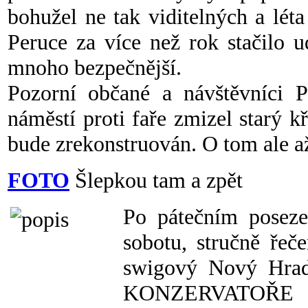
bohužel ne tak viditelných a lét
Peruce za více než rok stačilo u
mnoho bezpečnější.
Pozorní občané a návštěvníci Pe
náměstí proti faře zmizel starý k
bude zrekonstruován. O tom ale až
FOTO
Šlepkou tam a zpět
Po pátečním poseze
sobotu, stručně ře
swigový Nový Hra
KONZERVATOŘE s