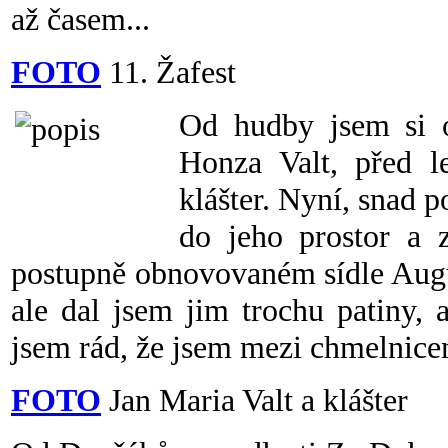
až časem...
FOTO
11. Žafest
Od hudby jsem si o
Honza Valt, před le
klášter. Nyní, snad p
do jeho prostor a z
postupně obnovovaném sídle Augu
ale dal jsem jim trochu patiny,
jsem rád, že jsem mezi chmelnice
FOTO
Jan Maria Valt a klášter