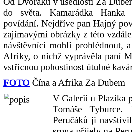
Od Dvořáků v usedlosti Za Dubem
do světa. Kamarádka Hanka př
povídání. Nejdříve pan Hajný pov
zajímavými obrázky z této vzdále
návštěvníci mohli prohlédnout, a
Afriky, o nichž vyprávěla paní M
vstřícnou pohostinost útulné kavárn
FOTO
Čína a Afrika Za Dubem
V Galerii u Plazíka 
Tomáše Tyburce. K
Peručáků ji navštívi
srpna přijely na Per