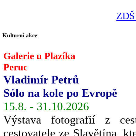
ZDŠ 
Kulturní akce
Galerie u Plazíka
Peruc
Vladimír Petrů
Sólo na kole po Evropě
15.8. - 31.10.2026
Výstava fotografií z ces
cestovatele ze Slavětína, kt