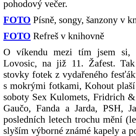
pohodový večer.
FOTO
Písně, songy, šanzony v 
FOTO
Refreš v knihovně
O víkendu mezi tím jsem si, 
Lovosic, na již 11. Žafest. Ta
stovky fotek z vydařeného fesťáku
s mokrými fotkami, Kohout plaší 
soboty Sex Kulomets, Fridrich &
Gaučo, Fanda a Jarda, PSH, Jan
posledních letech trochu mění (le
slyším výborné známé kapely a po