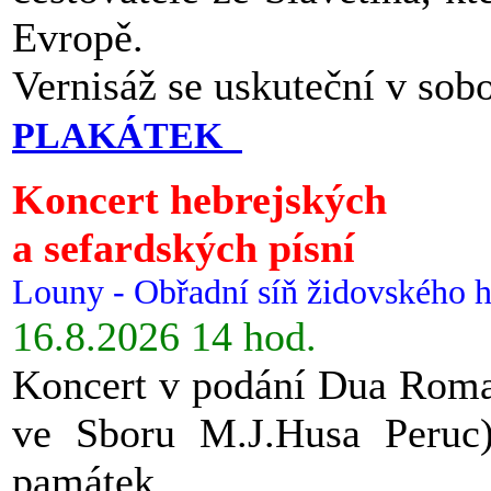
Evropě.
Vernisáž se uskuteční v sob
PLAKÁTEK
Koncert hebrejských
a sefardských písní
Louny - Obřadní síň židovského h
16.8.2026 14 hod.
Koncert v podání Dua Roman
ve Sboru M.J.Husa Peruc
památek.