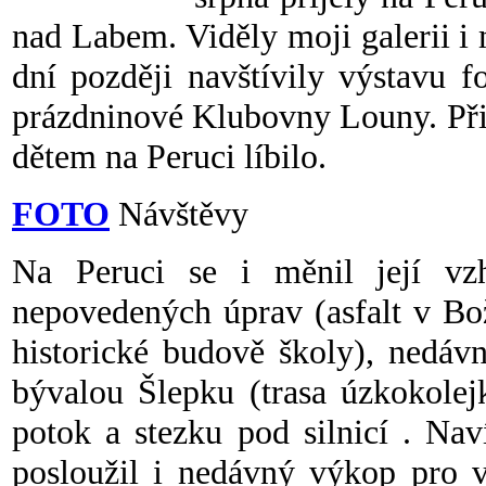
nad Labem. Viděly moji galerii i
dní později navštívily výstavu 
prázdninové Klubovny Louny. Přišl
dětem na Peruci líbilo.
FOTO
Návštěvy
Na Peruci se i měnil její v
nepovedených úprav (asfalt v Bo
historické budově školy), nedáv
bývalou Šlepku (trasa úzkokolej
potok a stezku pod silnicí . Nav
posloužil i nedávný výkop pro v