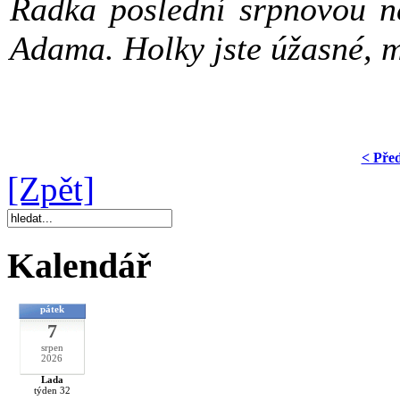
Radka poslední srpnovou ne
Adama. Holky jste úžasné, m
< Pře
[Zpět]
Kalendář
pátek
7
srpen
2026
Lada
týden 32