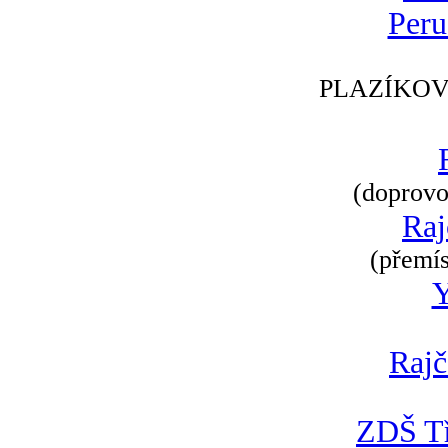
Peru
PLAZÍKOV
(doprovod
Raj
(přemís
Rajč
ZDŠ Tř