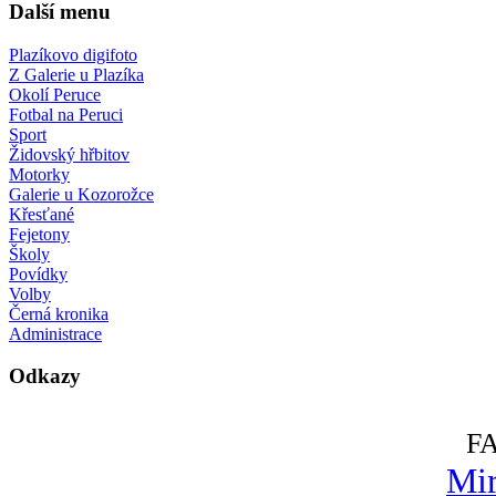
Další menu
Plazíkovo digifoto
Z Galerie u Plazíka
Okolí Peruce
Fotbal na Peruci
Sport
Židovský hřbitov
Motorky
Galerie u Kozorožce
Křesťané
Fejetony
Školy
Povídky
Volby
Černá kronika
Administrace
Odkazy
F
Mir