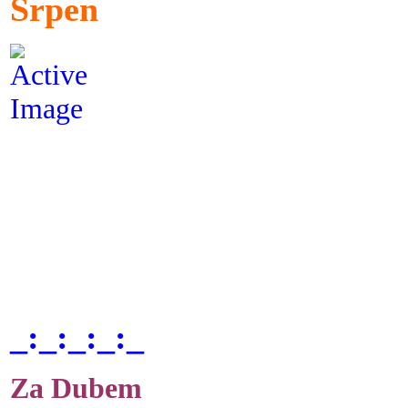
Srpen
_:_:_:_:_
Za Dubem