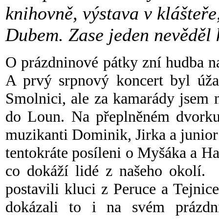
knihovně, výstava v klášteře
Dubem. Zase jeden nevěděl k
O prázdninové pátky zní hudba n
A prvý srpnový koncert byl úža
Smolnici, ale za kamarády jsem mu
do Loun. Na přeplněném dvorku s
muzikanti Dominik, Jirka a junio
tentokráte posíleni o Myšáka a Ha
co dokáží lidé z našeho okolí.
postavili kluci z Peruce a Tejnice
dokázali to i na svém prázdn