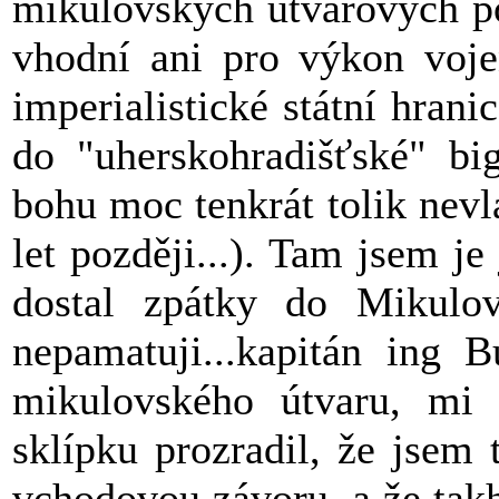
mikulovských útvarových po
vhodní ani pro výkon voje
imperialistické státní hrani
do "uherskohradišťské" bi
bohu moc tenkrát tolik nevl
let později...). Tam jsem je
dostal zpátky do Mikulo
nepamatuji...kapitán ing 
mikulovského útvaru, mi 
sklípku prozradil, že jsem 
vchodovou závoru, a že tak