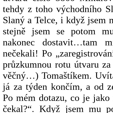
tehdy z toho východního Sl
Slaný a Telce, i když jsem 
stejně jsem se potom mu
nakonec dostavit…tam m
nečekali! Po „zaregistrová
průzkumnou rotu útvaru za 
věčný…) Tomaštíkem. Uvítal
já za týden končím, a od 
Po mém dotazu, co je jako m
čekal?“. Když jsem mu pos