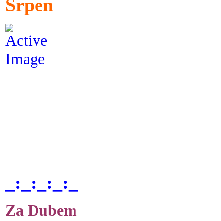
Srpen
_:_:_:_:_
Za Dubem