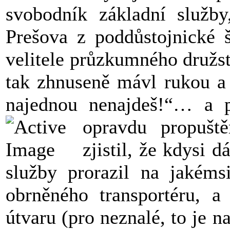
svobodník základní služby
Prešova z poddůstojnické 
velitele průzkumného družs
tak zhnuseně mávl rukou a 
najednou nenajdeš!“… a p
opravdu propušt
zjistil, že kdysi 
služby prorazil na jakéms
obrněného transportéru, a
útvaru (pro neznalé, to je n