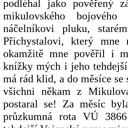
podléhal jako pověřený zá
mikulovského bojového 
náčelníkovi pluku, star
Přichystalovi, který mne 
okamžitě mne pověřil i m
knížky mých i jeho tehdejš
má rád klid, a do měsíce s
všichni někam z Mikulov
postaral se!
Za měsíc byla
průzkumná rota VÚ 3866