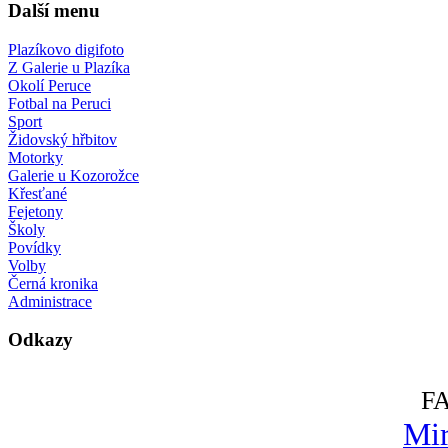
Další menu
Plazíkovo digifoto
Z Galerie u Plazíka
Okolí Peruce
Fotbal na Peruci
Sport
Židovský hřbitov
Motorky
Galerie u Kozorožce
Křesťané
Fejetony
Školy
Povídky
Volby
Černá kronika
Administrace
Odkazy
F
Mir