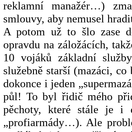
reklamní manažér…) zman
smlouvy, aby nemusel hradit
A potom už to šlo zase do
opravdu na záložácích, tak
10 vojáků základní služby,
služebně starší (mazáci, co 
dokonce i jeden „supermazá
půl! To byl řidič mého př
pěchoty, které stále je i
„profiarmády…). Ale probl