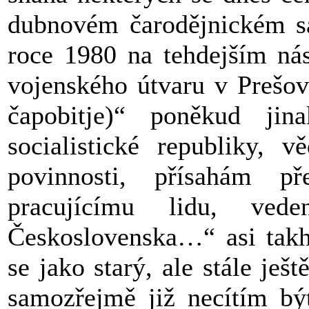
dubnovém čarodějnickém sa
roce 1980 na tehdejším nás
vojenského útvaru v Prešov
čapobitje)“ poněkud jin
socialistické republiky, 
povinnosti, přísahám p
pracujícímu lidu, ved
Československa…“ asi takhl
se jako starý, ale stále ješ
samozřejmě již necítím být