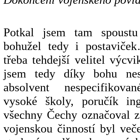
Potkal jsem tam spoustu
bohužel tedy i postaviče
třeba tehdejší velitel výcv
jsem tedy díky bohu nespa
absolvent nespecifikova
vysoké školy, poručík in
všechny Čechy označoval za
vojenskou činností byl več