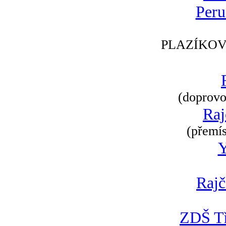
Peru
PLAZÍKOV
(doprovod
Raj
(přemís
Rajč
ZDŠ Tř