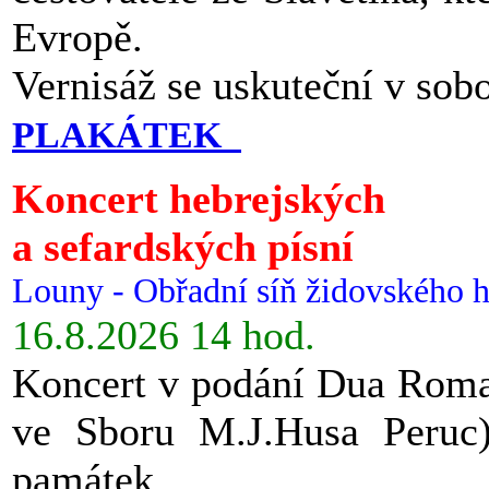
Evropě.
Vernisáž se uskuteční v sob
PLAKÁTEK
Koncert hebrejských
a sefardských písní
Louny - Obřadní síň židovského h
16.8.2026 14 hod.
Koncert v podání Dua Roman
ve Sboru M.J.Husa Peruc
památek.