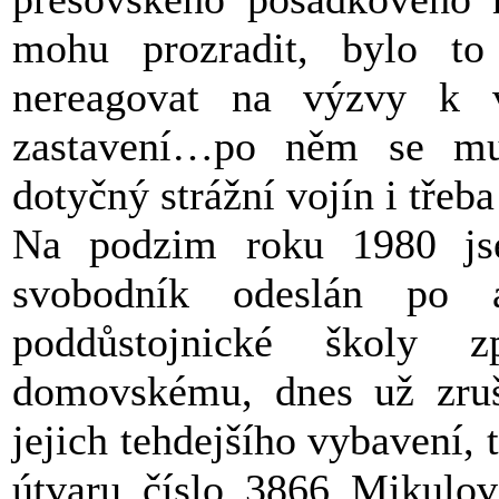
mohu prozradit, bylo t
nereagovat na výzvy k 
zastavení…po něm se mus
dotyčný strážní vojín i tře
Na podzim roku 1980 js
svobodník odeslán po a
poddůstojnické školy 
domovskému, dnes už zruš
jejich tehdejšího vybavení
útvaru číslo 3866 Mikulov