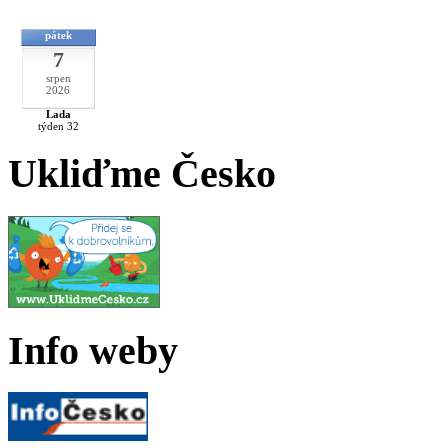
pátek
7
srpen
2026
Lada
týden 32
Ukliďme Česko
Info weby