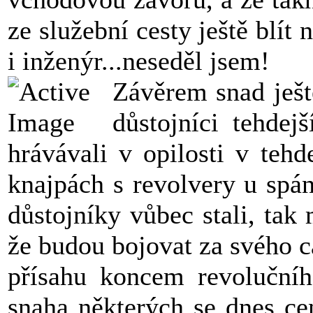
ze služební cesty ještě blít 
i inženýr...neseděl jsem!
Závěrem snad ješt
důstojníci tehde
hrávávali v opilosti v teh
knajpách s revolvery u spán
důstojníky vůbec stali, tak
že budou bojovat za svého c
přísahu koncem revolučního
snaha některých se dnes c