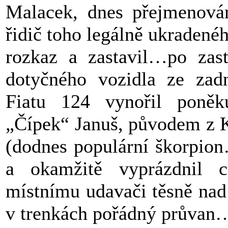
Malacek, dnes přejmenován
řidič toho legálně ukradené
rozkaz a zastavil…po zast
dotyčného vozidla ze zadn
Fiatu 124 vynořil poněk
„Čípek“ Januš, původem z K
(dodnes populární škorpion
a okamžitě vyprázdnil c
místnímu udavači těsně nad
v trenkách pořádný průvan