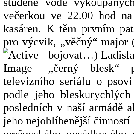
studené vodě vykoupanýc
večerkou ve 22.00 hod na
kasáren. K těm prvním patř
pro výcvik, „věčný“ major 
bojovat…) Ladisl
„černý blesk“ 
televizního seriálu o psov
podle jeho bleskurychlých 
posledních v naší armádě a
jeho nejoblíbenější činností
prešovského posádkového m