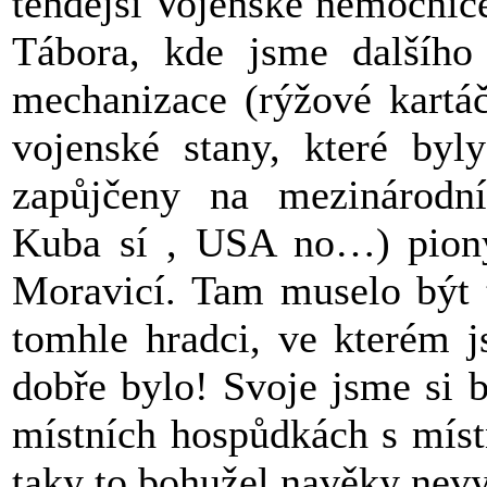
tehdejší Vojenské nemocnic
Tábora, kde jsme dalšího 
mechanizace (rýžové kartáč
vojenské stany, které byl
zapůjčeny na mezinárodní
Kuba sí , USA no…) pioný
Moravicí. Tam muselo být t
tomhle hradci, ve kterém j
dobře bylo! Svoje jsme si 
místních hospůdkách s míst
taky to bohužel navěky nevy