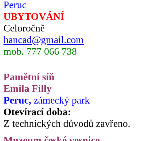
Peruc
UBYTOVÁNÍ
Celoročně
hancad@gmail.com
mob. 777 066 738
Pamětní síň
Emila Filly
Peruc,
zámecký park
Otevírací doba:
Z technických důvodů zavřeno.
Muzeum české vesnice