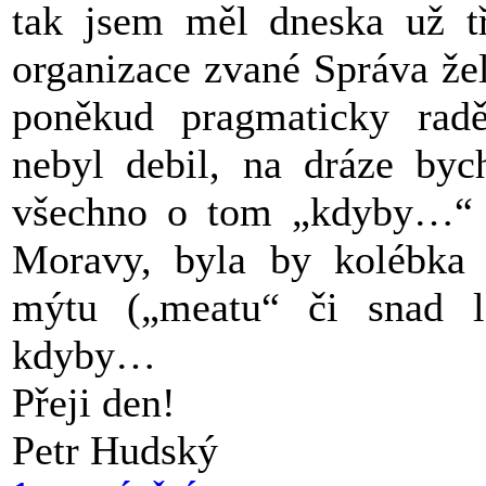
tak jsem měl dneska už t
organizace zvané Správa žel
poněkud pragmaticky rad
nebyl debil, na dráze byc
všechno o tom „kdyby…“ 
Moravy, byla by kolébka b
mýtu („meatu“ či snad l
kdyby…
Přeji den!
Petr Hudský