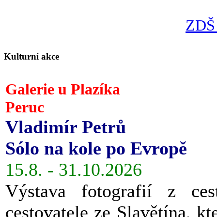
ZDŠ 
Kulturní akce
Galerie u Plazíka
Peruc
Vladimír Petrů
Sólo na kole po Evropě
15.8. - 31.10.2026
Výstava fotografií z ces
cestovatele ze Slavětína, kt