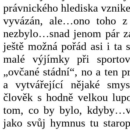
právnického hlediska vznik
vyvázán, ale…ono toho z 
nezbylo…snad jenom pár za
ještě možná pořád asi i ta
malé výjímky při sportov
„ovčané stádní“, no a ten pr
a vytvářející nějaké smy
člověk s hodně velkou lup
tom, co by bylo, kdyby…vě
jako svůj hymnus tu starop