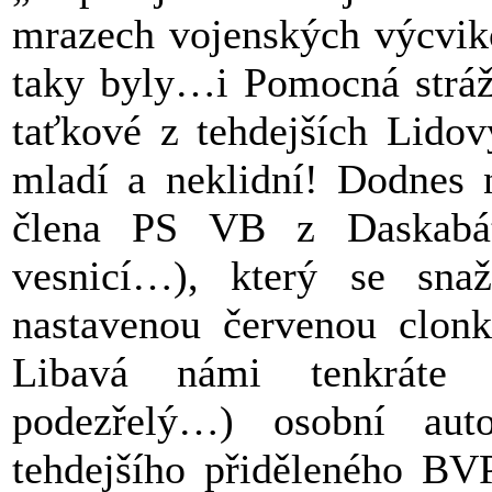
mrazech vojenských výcviko
taky byly…i Pomocná stráž 
taťkové z tehdejších Lido
mladí a neklidní! Dodnes
člena PS VB z Daskabátu
vesnicí…), který se snaž
nastavenou červenou clonk
Libavá námi tenkráte
podezřelý…) osobní au
tehdejšího přiděleného BVP