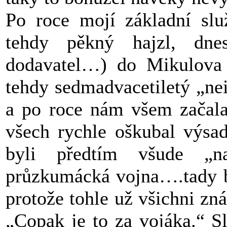
Po roce mojí základní slu
tehdy pěkný hajzl, dn
dodavatel…) do Mikulova
tehdy sedmadvacetiletý „ne
a po roce nám všem začala
všech rychle oškubal výsa
byli předtím všude „na
průzkumácká vojna….tady by
protože tohle už všichni zn
„Copak je to za vojáka.“ Sl