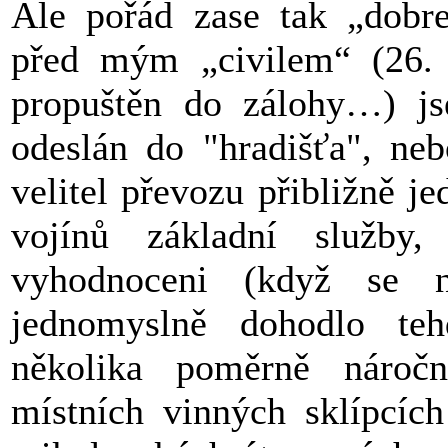
Ale pořád zase tak „dobr
před mým „civilem“ (26.
propuštěn do zálohy…) j
odeslán do "hradišťa", neb
velitel převozu přibližně j
vojínů základní služby
vyhodnoceni (když se
jednomyslně dohodlo teh
několika poměrně náročn
místních vinných sklípcíc