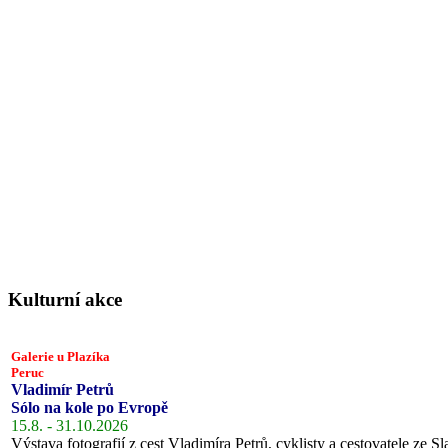
Kulturní akce
Galerie u Plazíka
Peruc
Vladimír Petrů
Sólo na kole po Evropě
15.8. - 31.10.2026
Výstava fotografií z cest Vladimíra Petrů, cyklisty a cestovatele ze Sl