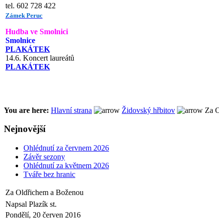
tel. 602 728 422
Zámek Peruc
Hudba ve Smolnici
Smolnice
PLAKÁTEK
14.6. Koncert laureátů
PLAKÁTEK
You are here:
Hlavní strana
Židovský hřbitov
Za O
Nejnovější
Ohlédnutí za červnem 2026
Závěr sezony
Ohlédnutí za květnem 2026
Tváře bez hranic
Za Oldřichem a Boženou
Napsal Plazík st.
Pondělí, 20 červen 2016