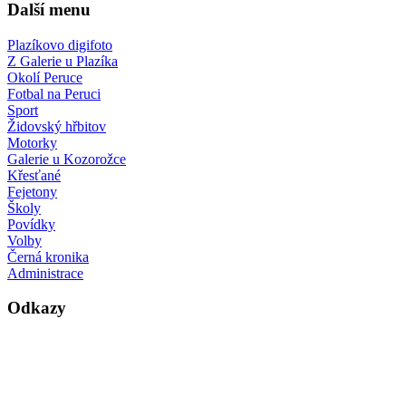
Další menu
Plazíkovo digifoto
Z Galerie u Plazíka
Okolí Peruce
Fotbal na Peruci
Sport
Židovský hřbitov
Motorky
Galerie u Kozorožce
Křesťané
Fejetony
Školy
Povídky
Volby
Černá kronika
Administrace
Odkazy