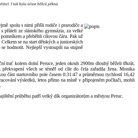
řátel. I tak byla účast běžců pěkná.
mě spolu s nimi přišli rodiče i prarodiče a
 s přáteli ze slánského gymnázia, za velké
 s pomníkem a přeběhli cílovou čáru. Pak už
. Celkem se na start dětských a juniorských
se hodnotit. Nejlepší vystoupili na stupně
ční trať kolem dolní Peruce, jeden okruh 2900m dlouhý běželi třkrát,
 překvapení všech se téměř od cíle do čela zařadila žena. Monika
ou část startovního pole časem 0:31:47 a průměrnou rychlostí 16,42
pracování výsledků, letos přímo na místě v připojeném počítači, mohli
.
zajištění průběhu patří velký dík organizátorům a městysu Peruc.