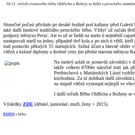
Již 21. ročník crossového běhu Oldřicha a Boženy se běžel z peruckého náměstí E.
Slunečné počasí přivítalo po desáté hodině pod kaštany před Galerii 
také další fandové tradičního peruckého běhu. Vždyť už začala třetí
podpory městysu Peruc. Ale to už se řadili na startu ti nejměnší cap
nastupovali starší na jedno, případně dvě kola a po nich ti větší, k
tratí postavilo pěkných 55 startujících. Sušná účast a hlavně obdiv
vítězů a krásné diplomy a drobné ceny jim předal starosta městysu R
Na mokrý asfalt se postavili závodníci v 
takže celkem 8700m náročné trati jak př
Preibischová z Mariánských Lázní vydržel
km/hodinu. Za ní dobíhali další závodníci
na stupně vítězů vystoupit nejlepší ve všec
I další ročník Běhu Oldřicha a Boženy se 
Výsledky
ZDE
(dětské, juniorské, muži, ženy + 2015).
FOTO
z běhu