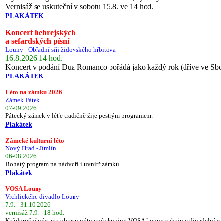
Vernisáž se uskuteční v sobotu 15.8. ve 14 hod.
PLAKÁTEK
Koncert hebrejských
a sefardských písní
Louny - Obřadní síň židovského hřbitova
16.8.2026 14 hod.
Koncert v podání Dua Romanco pořádá jako každý rok (dříve ve Sb
PLAKÁTEK
Léto na zámku 2026
Zámek Pátek
07-09 2026
Pátecký zámek v léťe tradičně žije pestrým programem.
Plakátek
Zámeké kulturní léto
Nový Hrad - Jimlín
06-08 2026
Bohatý program na nádvoří i uvnitř zámku.
Plakátek
VOSA Louny
Vrchlického divadlo Louny
7.9. - 31.10 2026
vernisáž 7.9. - 18 hod.
Každoroční výstava obrazů výtvarné skupiny VOSA Louny zahajuje divadelní s