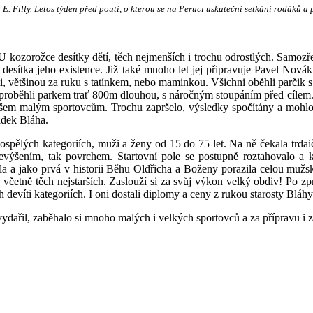
 Filly. Letos týden před poutí, o kterou se na Peruci uskuteční setkání rodáků a p
U kozorožce desítky dětí, těch nejmenších i trochu odrostlých. Samozřej
 desítka jeho existence. Již také mnoho let jej připravuje Pavel Novák
arti, většinou za ruku s tatínkem, nebo maminkou. Všichni oběhli parčik
teří proběhli parkem trať 800m dlouhou, s náročným stoupáním před cílem
 všem malým sportovcům. Trochu zapršelo, výsledky spočítány a mohlo 
adek Bláha.
dospělých kategoriích, muži a ženy od 15 do 75 let. Na ně čekala trdai
evýšením, tak povrchem. Startovní pole se postupně roztahovalo a k
a a jako prvá v historii Běhu Oldřicha a Boženy porazila celou mužsk
, včetně těch nejstarších. Zaslouží si za svůj výkon velký obdiv! Po z
h devíti kategoriích. I oni dostali diplomy a ceny z rukou starosty Bláhy
vydařil, zaběhalo si mnoho malých i velkých sportovců a za přípravu i 