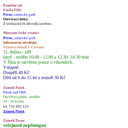
Pamětní síň
Emila Filly
Peruc,
zámecký park
Otevírací doba:
Z technických důvodů zavřeno.
Muzeum české vesnice
Peruc,
zámecký park
Informační středisko
Výstava obrazů J. Corvina
11. dubna - září
úterý - neděle 10.00 - 12.00 a 12.30- 16.30 hod.
V říjnu je otevřeno pouze o víkendech.
Vstupné:
Dospělí 40 Kč
Děti od 6 do 15 let a senioři 30 Kč
Zámek Pátek
Pátek nad Ohří
Otevřeno pátek - neděle
10 - 16 hodin
tel. 731 005 123
Zámek Pátek
Zámek Peruc
veřejnosti nepřístupný