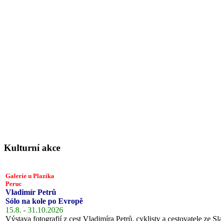
Kulturní akce
Galerie u Plazíka
Peruc
Vladimír Petrů
Sólo na kole po Evropě
15.8. - 31.10.2026
Výstava fotografií z cest Vladimíra Petrů, cyklisty a cestovatele ze Sl