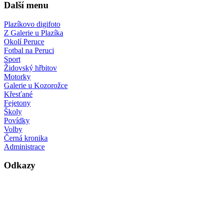
Další menu
Plazíkovo digifoto
Z Galerie u Plazíka
Okolí Peruce
Fotbal na Peruci
Sport
Židovský hřbitov
Motorky
Galerie u Kozorožce
Křesťané
Fejetony
Školy
Povídky
Volby
Černá kronika
Administrace
Odkazy