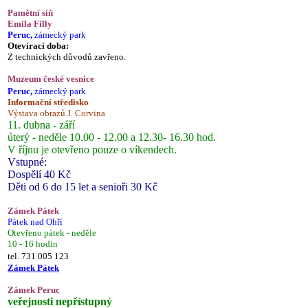
Pamětní síň
Emila Filly
Peruc,
zámecký park
Otevírací doba:
Z technických důvodů zavřeno.
Muzeum české vesnice
Peruc,
zámecký park
Informační středisko
Výstava obrazů J. Corvina
11. dubna - září
úterý - neděle 10.00 - 12.00 a 12.30- 16.30 hod.
V říjnu je otevřeno pouze o víkendech.
Vstupné:
Dospělí 40 Kč
Děti od 6 do 15 let a senioři 30 Kč
Zámek Pátek
Pátek nad Ohří
Otevřeno pátek - neděle
10 - 16 hodin
tel. 731 005 123
Zámek Pátek
Zámek Peruc
veřejnosti nepřístupný