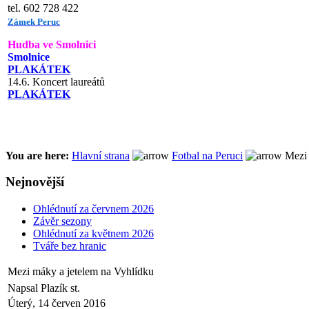
tel. 602 728 422
Zámek Peruc
Hudba ve Smolnici
Smolnice
PLAKÁTEK
14.6. Koncert laureátů
PLAKÁTEK
You are here:
Hlavní strana
Fotbal na Peruci
Mezi 
Nejnovější
Ohlédnutí za červnem 2026
Závěr sezony
Ohlédnutí za květnem 2026
Tváře bez hranic
Mezi máky a jetelem na Vyhlídku
Napsal Plazík st.
Úterý, 14 červen 2016