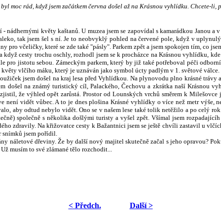
 byl moc rád, když jsem začátkem června došel až na Krásnou vyhlídku. Chcete-li, p
- nádhernými květy kaštanů. U muzea jsem se zapovídal s kamarádkou Janou a v tu c
leko, tak jsem šel s ní.
Je to neobvyklý pohled na červené pole, když v uplynulých
y pro včeličky, které se zde také "pásly". Parkem zpět a jsem spokojen tím, co jsem
) a když cesty trochu oschly, rozhodl jsem se k procházce na Krásnou vyhlídku, kd
 ale pro jistotu sebou. Zámeckým parkem, který by již také potřeboval péči odborn
 květy vlčího máku, který je uznáván jako symbol úcty padlým v 1. světové válce.
oužiček jsem došel na kraj lesa před Vyhlídkou. Na plynovodu plno krásné trávy a
m došel na známý turistický cíl, Palackého, Čechovu a zkrátka naší Krásnou vy
jistil, že výhled opět zarůstá. Prostor od Lounsk
ých vrchů směrem k Milešovce ji
 není vidět vůbec. A to je dnes plošina Krásné vyhlídky o více než metr výše, ne
lo, aby odtud nebylo vidět. Ono se v našem lese také tolik netěžilo a po celý rok j
ytečně) společně s několika došlými turisty a vyšel zpět. Všímal jsem rozpadající
ého zdravily. Na křižovatce cesty k Bažantnici jsem se ještě chvíli zastavil u vlčí
r snímků jsem pořídil.
ny náletové dřeviny. Že by další nový majitel skutečně začal s jeho opravou? Po
. Už musím to své zlámané tělo rozchodit...
< Předch.
Další >