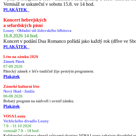
Vernisáž se uskuteční v sobotu 15.8. ve 14 hod.
PLAKÁTEK
Koncert hebrejských
a sefardských písní
Louny - Obřadní síň židovského hřbitova
16.8.2026 14 hod.
Koncert v podání Dua Romanco pořádá jako každý rok (dříve ve Sb
PLAKÁTEK
Léto na zámku 2026
Zámek Pátek
07-09 2026
Pátecký zámek v léťe tradičně žije pestrým programem.
Plakátek
Zámeké kulturní léto
Nový Hrad - Jimlín
06-08 2026
Bohatý program na nádvoří i uvnitř zámku.
Plakátek
VOSA Louny
Vrchlického divadlo Louny
7.9. - 31.10 2026
vernisáž 7.9. - 18 hod.
Každoroční výstava obrazů výtvarné skupiny VOSA Louny zahajuje divadelní s