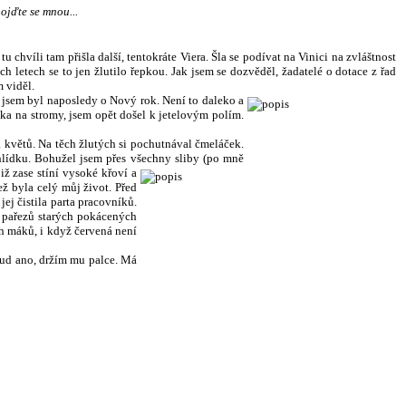
ojďte se mnou...
hvíli tam přišla další, tentokráte Viera. Šla se podívat na Vinici na zvláštnost
 letech se to jen žlutilo řepkou. Jak jsem se dozvěděl, žadatelé o dotace z řad
 viděl.
e jsem byl naposledy o Nový rok. Není to daleko a
íka na stromy, jsem opět došel k jetelovým polím.
 květů. Na těch žlutých si pochutná
val čmeláček.
hlídku. Bohužel jsem přes všechny sliby (po mně
ž zase stíní vysoké křoví a
ž byla celý můj život. Před
ej čistila parta pracovníků.
h pařezů starých pokácených
ch máků, i když červená není
kud ano, držím mu palce. Má