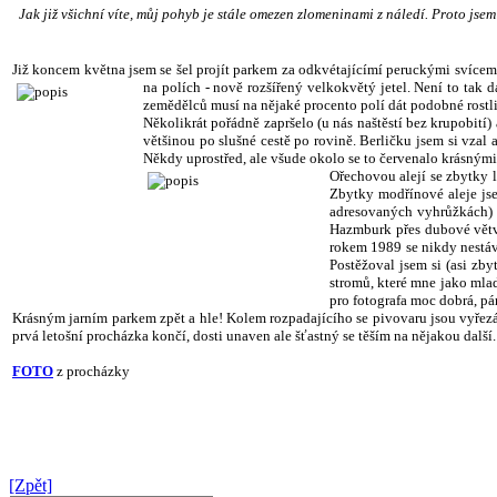
Jak již všichní víte, můj pohyb je stále omezen zlomeninami z náledí. Proto jsem
Již koncem května jsem se šel projít parkem za odkvétajícímí peruckými svícemí 
na polích - nově rozšířený velkokvětý jetel. Není to tak da
zemědělců musí na nějaké procento polí dát podobné rostlin
Několikrát pořádně zapršelo (u nás naštěstí bez krupobití
většinou po slušné cestě po rovině. Berličku jsem si vzal
Někdy uprostřed, ale všude okolo se to červenalo krásnými
Ořechovou alejí se zbytky l
Zbytky modřínové aleje jse
adresovaných vyhrůžkách) z
Hazmburk přes dubové větve
rokem 1989 se nikdy nestáva
Postěžoval jsem si (asi zb
stromů, které mne jako mlad
pro fotografa moc dobrá, pá
Krásným jarním parkem zpět a hle! Kolem rozpadajícího se pivovaru jsou vyřezá
prvá letošní procházka končí, dosti unaven ale šťastný se těším na nějakou další
FOTO
z procházky
[Zpět]