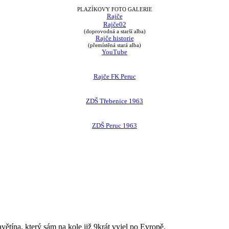
PLAZÍKOVY FOTO GALERIE
Rajče
Rajče02
(doprovodná a starší alba)
Rajče historie
(přemístěná stará alba)
YouTube
Rajče FK Peruc
ZDŠ Třebenice 1963
ZDŠ Peruc 1963
avětína, který sám na kole již 9krát vyjel po Evropě.