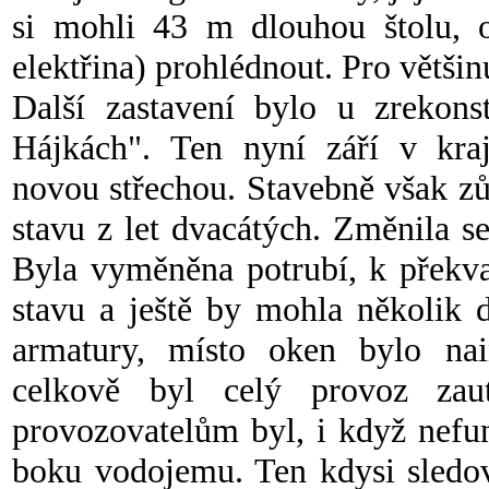
si mohli 43 m dlouhou štolu, o
elektřina) prohlédnout. Pro většin
Další zastavení bylo u zrekon
Hájkách". Ten nyní září v kra
novou střechou. Stavebně však zů
stavu z let dvacátých. Změnila se
Byla vyměněna potrubí, k překva
stavu a ještě by mohla několik d
armatury, místo oken bylo nai
celkově byl celý provoz zau
provozovatelům byl, i když nefu
boku vodojemu. Ten kdysi sledo