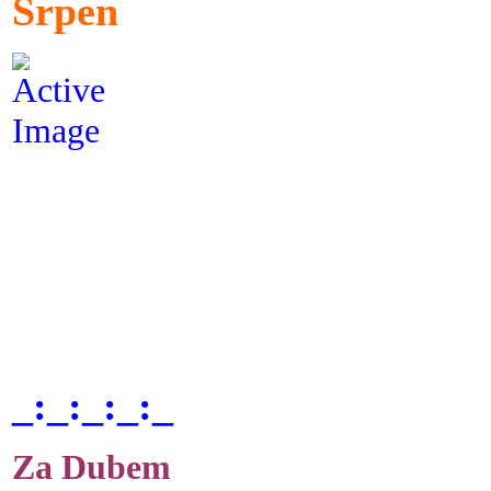
Srpen
_:_:_:_:_
Za Dubem