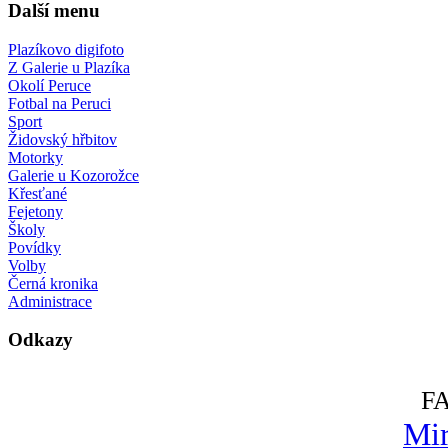
Další menu
Plazíkovo digifoto
Z Galerie u Plazíka
Okolí Peruce
Fotbal na Peruci
Sport
Židovský hřbitov
Motorky
Galerie u Kozorožce
Křesťané
Fejetony
Školy
Povídky
Volby
Černá kronika
Administrace
Odkazy
F
Mir