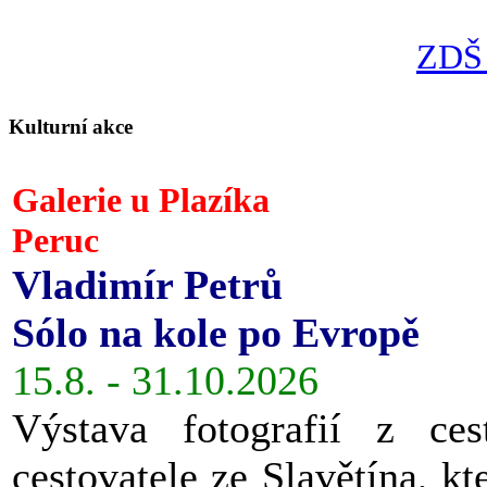
ZDŠ 
Kulturní akce
Galerie u Plazíka
Peruc
Vladimír Petrů
Sólo na kole po Evropě
15.8. - 31.10.2026
Výstava fotografií z ces
cestovatele ze Slavětína, kt