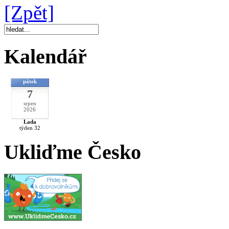
[Zpět]
Kalendář
pátek
7
srpen
2026
Lada
týden 32
Ukliďme Česko