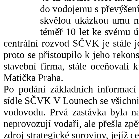
do vodojemu s převýšení
skvělou ukázkou umu naš
téměř 10 let ke svému ú
centrální rozvod SČVK je stále 
proto se přistoupilo k jeho rekons
stavební firma, stále oceňovali 
Matička Praha.
Po podání základních informací
sídle SČVK V Lounech se všichni
vodovodu. Prvá zastávka byla na
neprovozují vodaři, ale přešla zp
zdroj strategické suroviny, jejíž c