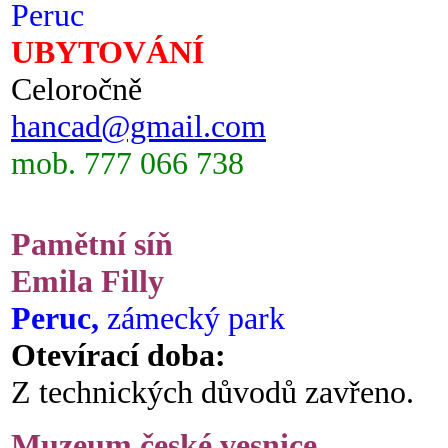
Peruc
UBYTOVÁNÍ
Celoročně
hancad@gmail.com
mob. 777 066 738
Pamětní síň
Emila Filly
Peruc,
zámecký park
Otevírací doba:
Z technických důvodů zavřeno.
Muzeum české vesnice