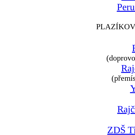
Peru
PLAZÍKOV
(doprovod
Raj
(přemís
Rajč
ZDŠ Tř