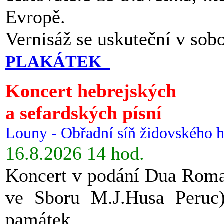
Evropě.
Vernisáž se uskuteční v sob
PLAKÁTEK
Koncert hebrejských
a sefardských písní
Louny - Obřadní síň židovského h
16.8.2026 14 hod.
Koncert v podání Dua Roman
ve Sboru M.J.Husa Peruc
památek.