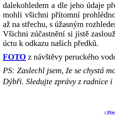
dalekohledem a dle jeho údaje p
mohli všichni přítomní prohlédno
až na střechu, s úžasným rozhlede
Všichni zúčastnění si jistě zaslou
úctu k odkazu našich předků.
FOTO
z návštěvy peruckého vo
PS: Zaslechl jsem, že se chystá m
Dýbři. Sledujte zprávy z radnice i 
< Pře