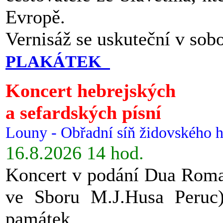
Evropě.
Vernisáž se uskuteční v sob
PLAKÁTEK
Koncert hebrejských
a sefardských písní
Louny - Obřadní síň židovského h
16.8.2026 14 hod.
Koncert v podání Dua Roman
ve Sboru M.J.Husa Peruc
památek.