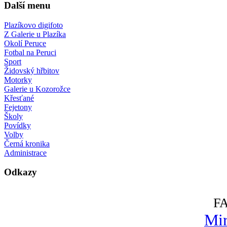
Další menu
Plazíkovo digifoto
Z Galerie u Plazíka
Okolí Peruce
Fotbal na Peruci
Sport
Židovský hřbitov
Motorky
Galerie u Kozorožce
Křesťané
Fejetony
Školy
Povídky
Volby
Černá kronika
Administrace
Odkazy
F
Mir