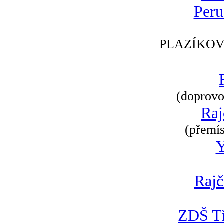
Peru
PLAZÍKOV
(doprovod
Raj
(přemís
Rajč
ZDŠ Tř