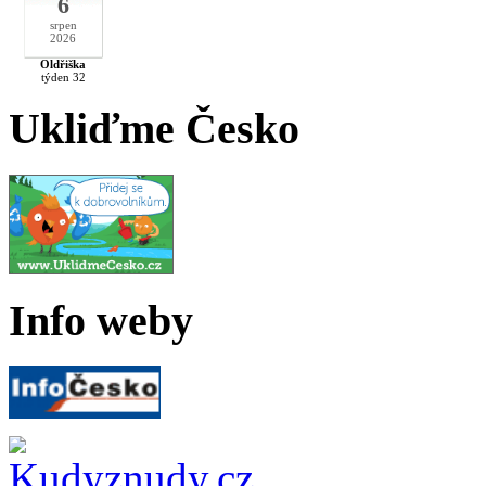
6
srpen
2026
Oldřiška
týden 32
Ukliďme Česko
Info weby