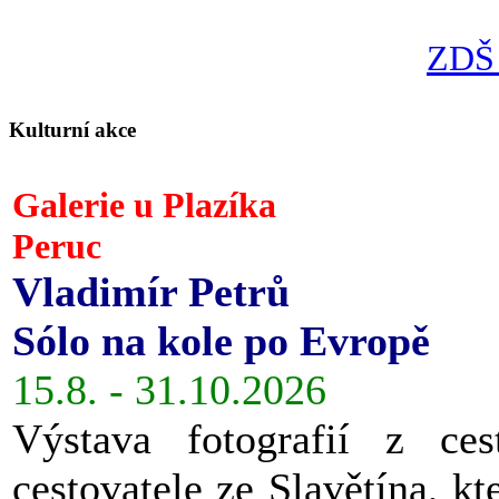
ZDŠ 
Kulturní akce
Galerie u Plazíka
Peruc
Vladimír Petrů
Sólo na kole po Evropě
15.8. - 31.10.2026
Výstava fotografií z ces
cestovatele ze Slavětína, kt