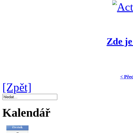
Zde je
< Pře
[Zpět]
Kalendář
čtvrtek