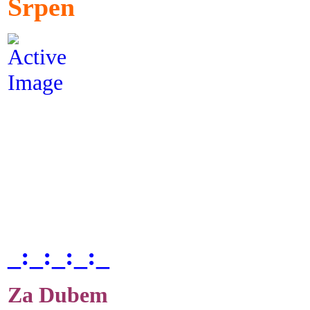
Srpen
_:_:_:_:_
Za Dubem