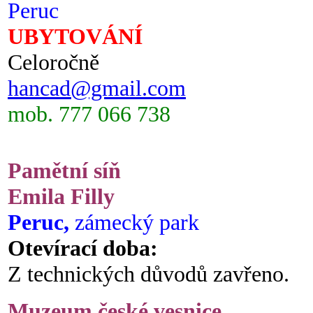
Peruc
UBYTOVÁNÍ
Celoročně
hancad@gmail.com
mob. 777 066 738
Pamětní síň
Emila Filly
Peruc,
zámecký park
Otevírací doba:
Z technických důvodů zavřeno.
Muzeum české vesnice