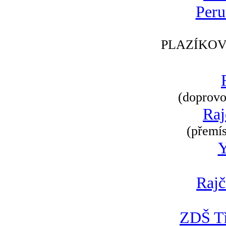
Peru
PLAZÍKOV
(doprovod
Raj
(přemís
Rajč
ZDŠ Tř