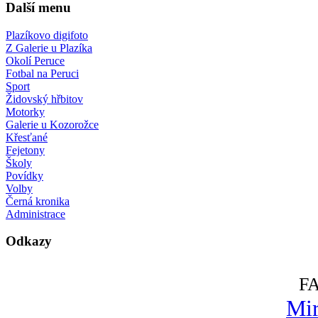
Další menu
Plazíkovo digifoto
Z Galerie u Plazíka
Okolí Peruce
Fotbal na Peruci
Sport
Židovský hřbitov
Motorky
Galerie u Kozorožce
Křesťané
Fejetony
Školy
Povídky
Volby
Černá kronika
Administrace
Odkazy
F
Mir