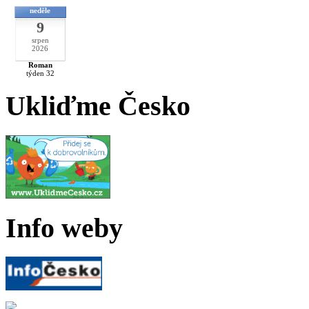
neděle
9
srpen
2026
Roman
týden 32
Ukliďme Česko
Info weby