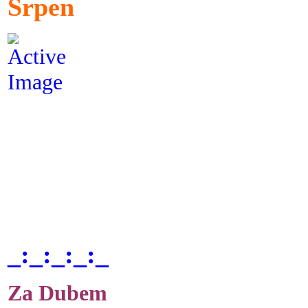
Srpen
_:_:_:_:_
Za Dubem