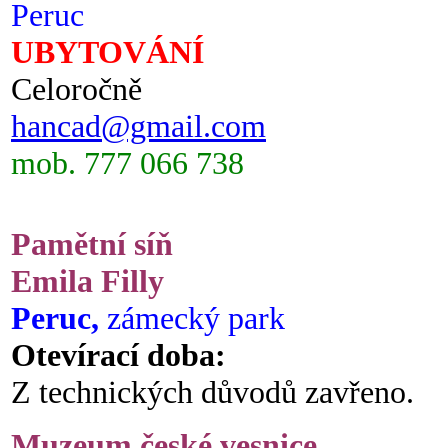
Peruc
UBYTOVÁNÍ
Celoročně
hancad@gmail.com
mob. 777 066 738
Pamětní síň
Emila Filly
Peruc,
zámecký park
Otevírací doba:
Z technických důvodů zavřeno.
Muzeum české vesnice