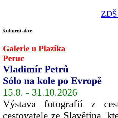
ZDŠ 
Kulturní akce
Galerie u Plazíka
Peruc
Vladimír Petrů
Sólo na kole po Evropě
15.8. - 31.10.2026
Výstava fotografií z ces
cestovatele ze Slavětína, kt