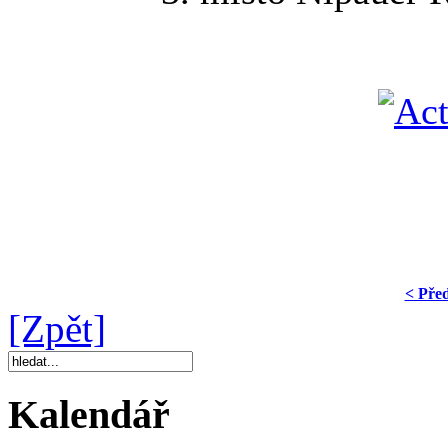
< Pře
[Zpět]
Kalendář