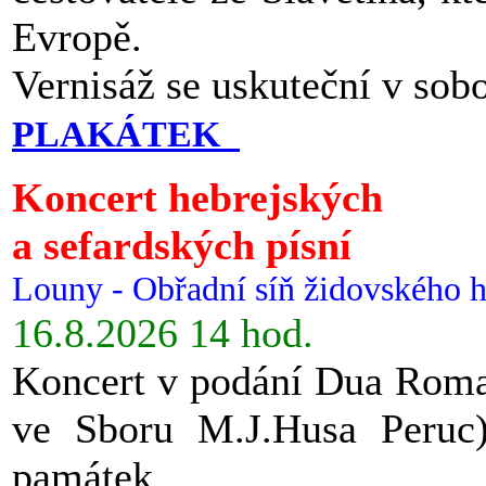
Evropě.
Vernisáž se uskuteční v sob
PLAKÁTEK
Koncert hebrejských
a sefardských písní
Louny - Obřadní síň židovského h
16.8.2026 14 hod.
Koncert v podání Dua Roman
ve Sboru M.J.Husa Peruc
památek.