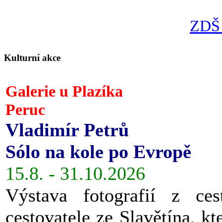
ZDŠ 
Kulturní akce
Galerie u Plazíka
Peruc
Vladimír Petrů
Sólo na kole po Evropě
15.8. - 31.10.2026
Výstava fotografií z ces
cestovatele ze Slavětína, kt