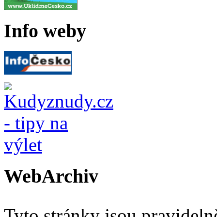
Info weby
WebArchiv
Tyto stránky jsou pravidel