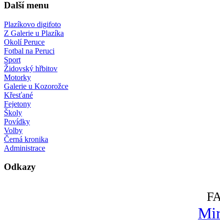
Další menu
Plazíkovo digifoto
Z Galerie u Plazíka
Okolí Peruce
Fotbal na Peruci
Sport
Židovský hřbitov
Motorky
Galerie u Kozorožce
Křesťané
Fejetony
Školy
Povídky
Volby
Černá kronika
Administrace
Odkazy
F
Mir