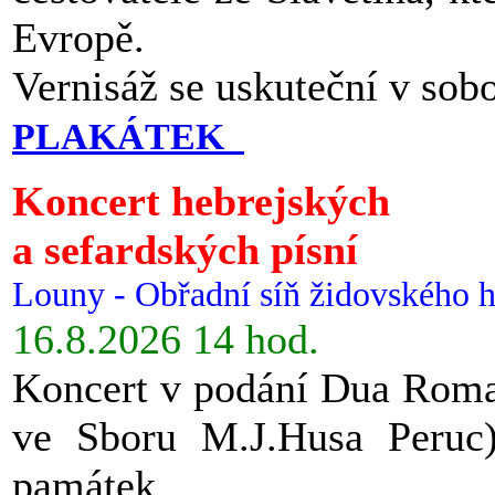
Evropě.
Vernisáž se uskuteční v sob
PLAKÁTEK
Koncert hebrejských
a sefardských písní
Louny - Obřadní síň židovského h
16.8.2026 14 hod.
Koncert v podání Dua Roman
ve Sboru M.J.Husa Peruc
památek.