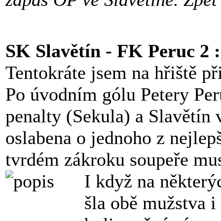
SK Slavětín - FK Peruc 2 :
Tentokráte jsem na hřiště při
Po úvodním gólu Petery Per
penalty (Sekula) a Slavětín 
oslabena o jednoho z nejlepš
tvrdém zákroku soupeře muse
I když na některý
šla obě mužstva i