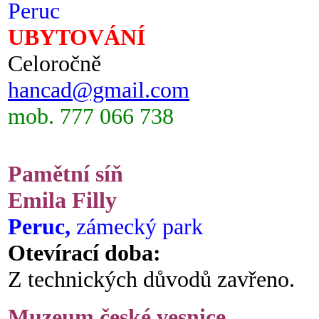
Peruc
UBYTOVÁNÍ
Celoročně
hancad@gmail.com
mob. 777 066 738
Pamětní síň
Emila Filly
Peruc,
zámecký park
Otevírací doba:
Z technických důvodů zavřeno.
Muzeum české vesnice