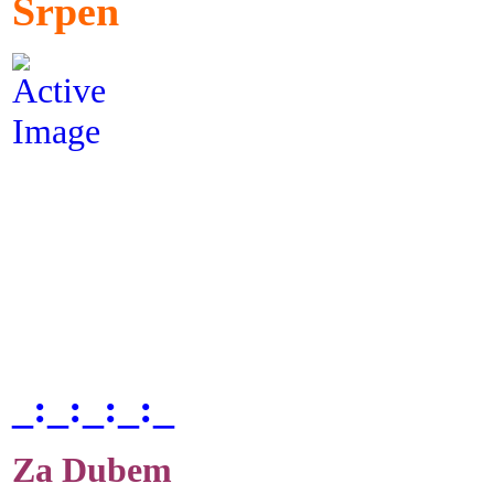
Srpen
_:_:_:_:_
Za Dubem