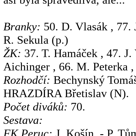
Branky:
50. D. Vlasák , 77. J
R. Sekula (p.)
ŽK:
37. T. Hamáček , 47. J. V
Aichinger , 66. M. Peterka ,
Rozhodčí:
Bechynský Tomáš
HRAZDÍRA Břetislav (N).
Počet diváků:
70.
Sestava:
FK Peruc:
J. Košín - P. Tům