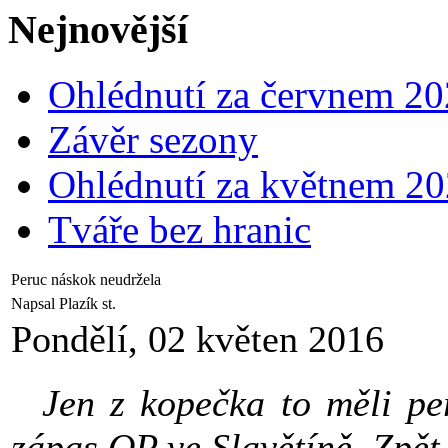
Nejnovější
Ohlédnutí za červnem 2
Závěr sezony
Ohlédnutí za květnem 2
Tváře bez hranic
Peruc náskok neudržela
Napsal Plazík st.
Pondělí, 02 květen 2016
Jen z kopečka to měli peru
zápas OP ve Slavětíně. Zpět 