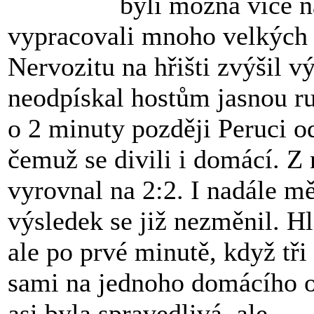
byli možná více na
vypracovali mnoho velkých š
Nervozitu na hřišti zvýšil 
neodpískal hostům jasnou ru
o 2 minuty později Peruci o
čemuž se divili i domácí. Z 
vyrovnal na 2:2. I nadále mě
výsledek se již nezměnil. Hl
ale po prvé minutě, když tři 
sami na jednoho domácího o
asi byla spravedlivá, ale...