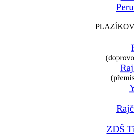
Peru
PLAZÍKOV
(doprovod
Raj
(přemís
Rajč
ZDŠ Tř