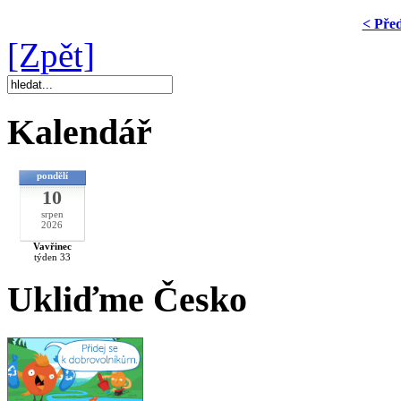
< Pře
[Zpět]
Kalendář
pondělí
10
srpen
2026
Vavřinec
týden 33
Ukliďme Česko