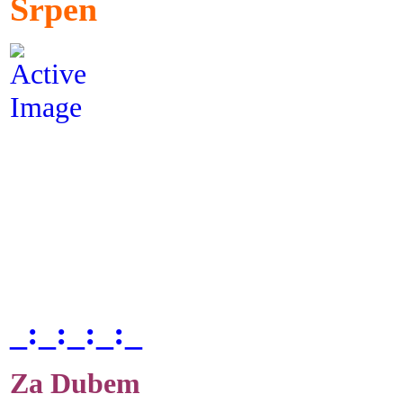
Srpen
_:_:_:_:_
Za Dubem