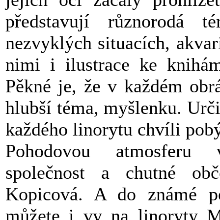
představují různorodá t
nezvyklých situacích, akvar
nimi i ilustrace ke knihá
Pěkné je, že v každém obr
hlubší téma, myšlenku. Určit
každého linorytu chvíli pobý
Pohodovou atmosferu v
společnost a chutné obče
Kopicová. A do známé pe
můžete i vy na linoryty Ma