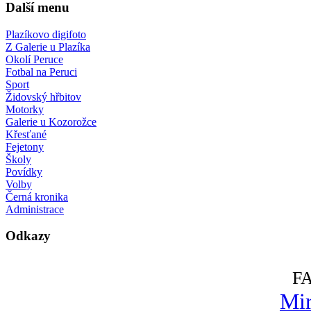
Další menu
Plazíkovo digifoto
Z Galerie u Plazíka
Okolí Peruce
Fotbal na Peruci
Sport
Židovský hřbitov
Motorky
Galerie u Kozorožce
Křesťané
Fejetony
Školy
Povídky
Volby
Černá kronika
Administrace
Odkazy
F
Mir