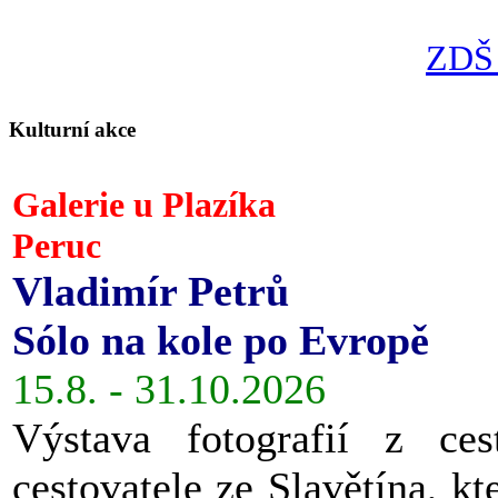
ZDŠ 
Kulturní akce
Galerie u Plazíka
Peruc
Vladimír Petrů
Sólo na kole po Evropě
15.8. - 31.10.2026
Výstava fotografií z ces
cestovatele ze Slavětína, kt