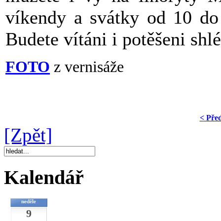
víkendy a svátky od 10 do
Budete vítáni i potěšeni shl
FOTO
z vernisáže
< Pře
[Zpět]
Kalendář
neděle
9