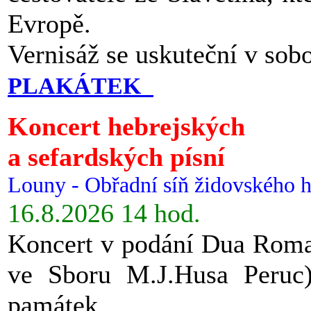
Evropě.
Vernisáž se uskuteční v sob
PLAKÁTEK
Koncert hebrejských
a sefardských písní
Louny - Obřadní síň židovského h
16.8.2026 14 hod.
Koncert v podání Dua Roman
ve Sboru M.J.Husa Peruc
památek.