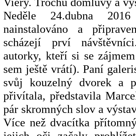
Viery. Trochu domluvy a výs
Neděle 24.dubna 2016
nainstalováno a připrav
scházejí prví návštěvníc
autorky, kteří si se zájmem
sem ještě vrátí). Paní gale
svůj kouzelný dvorek a 
přivítala, představila Marc
pár skromných slov a výstav
Více než dvacítka přítomný
jejich oči začaly prohlíže