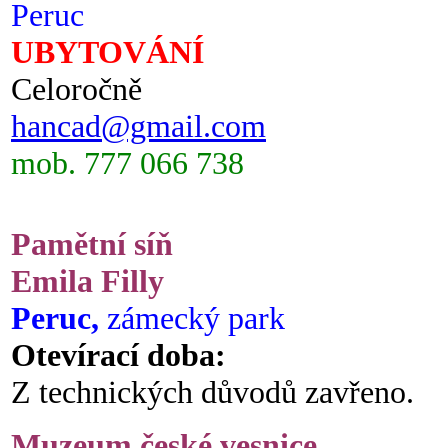
Peruc
UBYTOVÁNÍ
Celoročně
hancad@gmail.com
mob. 777 066 738
Pamětní síň
Emila Filly
Peruc,
zámecký park
Otevírací doba:
Z technických důvodů zavřeno.
Muzeum české vesnice