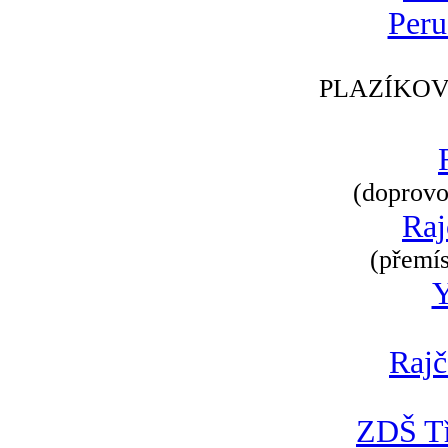
Peru
PLAZÍKOV
(doprovod
Raj
(přemís
Rajč
ZDŠ Tř