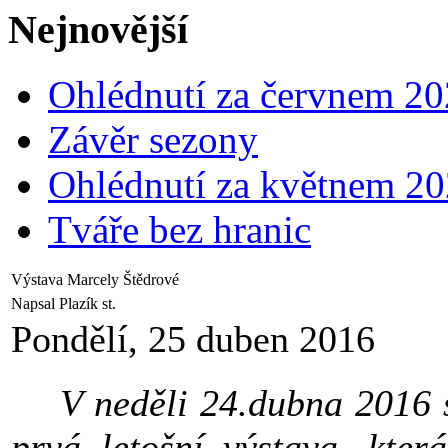
Nejnovější
Ohlédnutí za červnem 2
Závěr sezony
Ohlédnutí za květnem 2
Tváře bez hranic
Výstava Marcely Štědrové
Napsal Plazík st.
Pondělí, 25 duben 2016
V neděli 24.dubna 2016 se
prvá letošní výstava, kter