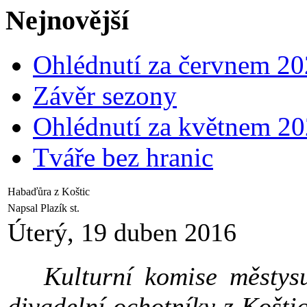
Nejnovější
Ohlédnutí za červnem 2
Závěr sezony
Ohlédnutí za květnem 2
Tváře bez hranic
Habaďůra z Koštic
Napsal Plazík st.
Úterý, 19 duben 2016
Kulturní komise městysu 
divadelní ochotníky z Koštic