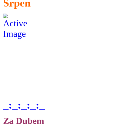
Srpen
_:_:_:_:_
Za Dubem