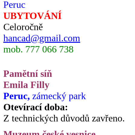
Peruc
UBYTOVÁNÍ
Celoročně
hancad@gmail.com
mob. 777 066 738
Pamětní síň
Emila Filly
Peruc,
zámecký park
Otevírací doba:
Z technických důvodů zavřeno.
Muzeum české vesnice