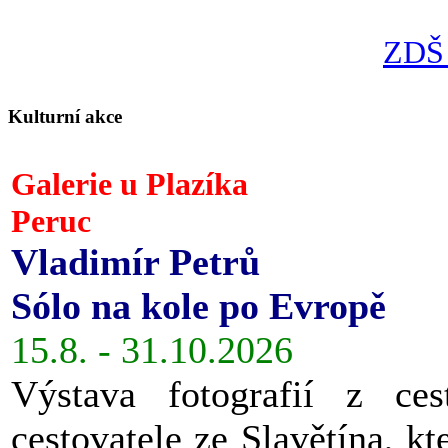
ZDŠ 
Kulturní akce
Galerie u Plazíka
Peruc
Vladimír Petrů
Sólo na kole po Evropě
15.8. - 31.10.2026
Výstava fotografií z ces
cestovatele ze Slavětína, kt