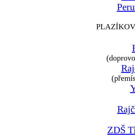
Peru
PLAZÍKOV
(doprovod
Raj
(přemís
Rajč
ZDŠ Tř