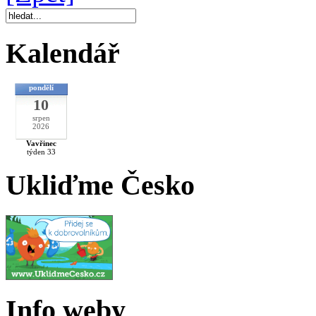
Kalendář
pondělí
10
srpen
2026
Vavřinec
týden 33
Ukliďme Česko
Info weby