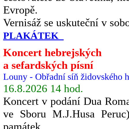
Evropě.
Vernisáž se uskuteční v sob
PLAKÁTEK
Koncert hebrejských
a sefardských písní
Louny - Obřadní síň židovského h
16.8.2026 14 hod.
Koncert v podání Dua Roman
ve Sboru M.J.Husa Peruc
památek.