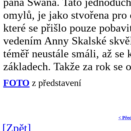
pana Swana. Tato jednoduchá
omylů, je jako stvořena pro
které se přišlo pouze pobavit
vedením Anny Skalské skvěl
téměř neustále smáli, až se 
základech. Takže za rok se o
FOTO
z představení
< Pře
[Zpět]