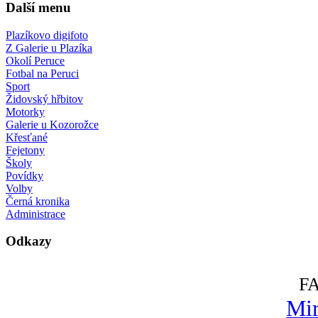
Další menu
Plazíkovo digifoto
Z Galerie u Plazíka
Okolí Peruce
Fotbal na Peruci
Sport
Židovský hřbitov
Motorky
Galerie u Kozorožce
Křesťané
Fejetony
Školy
Povídky
Volby
Černá kronika
Administrace
Odkazy
F
Mir