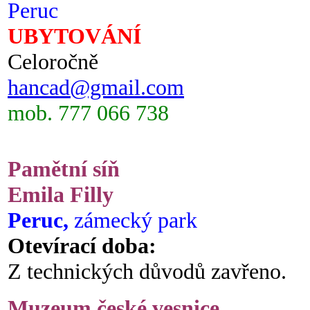
Peruc
UBYTOVÁNÍ
Celoročně
hancad@gmail.com
mob. 777 066 738
Pamětní síň
Emila Filly
Peruc,
zámecký park
Otevírací doba:
Z technických důvodů zavřeno.
Muzeum české vesnice