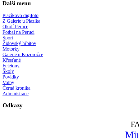
Další menu
Plazíkovo digifoto
Z Galerie u Plazíka
Okolí Peruce
Fotbal na Peruci
Sport
Židovský hřbitov
Motorky
Galerie u Kozorožce
Křesťané
Fejetony
Školy
Povídky
Volby
Černá kronika
Administrace
Odkazy
F
Mir