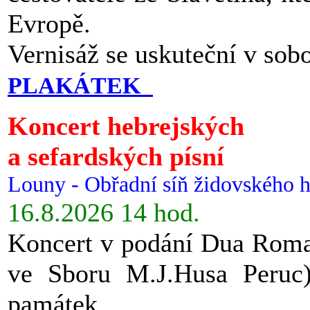
Evropě.
Vernisáž se uskuteční v sob
PLAKÁTEK
Koncert hebrejských
a sefardských písní
Louny - Obřadní síň židovského h
16.8.2026 14 hod.
Koncert v podání Dua Roman
ve Sboru M.J.Husa Peruc
památek.