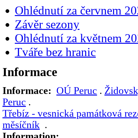
Ohlédnutí za červnem 2
Závěr sezony
Ohlédnutí za květnem 2
Tváře bez hranic
Informace
Informace:
OÚ Peruc
.
Židovsk
Peruc
.
Třebíz - vesnická památková rez
měsíčník
.
Information: