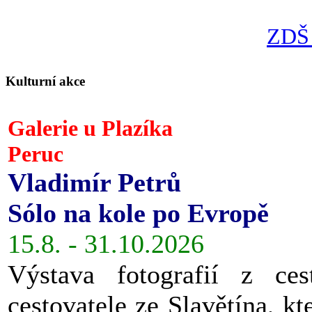
ZDŠ 
Kulturní akce
Galerie u Plazíka
Peruc
Vladimír Petrů
Sólo na kole po Evropě
15.8. - 31.10.2026
Výstava fotografií z ces
cestovatele ze Slavětína, kt