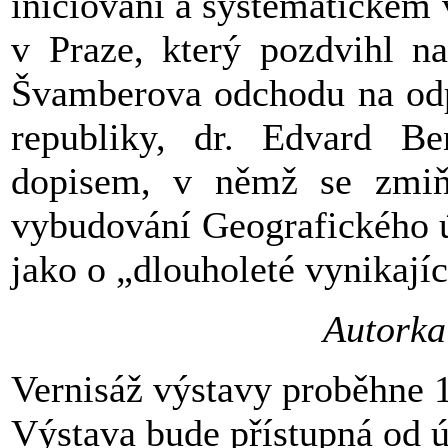
iniciování a systematickém
v Praze, který pozdvihl na
Švamberova odchodu na odp
republiky, dr. Edvard B
dopisem, v němž se zmiňo
vybudování Geografického ú
jako o „dlouholeté vynikají
Autorka
Vernisáž výstavy proběhne 
Výstava bude přístupná od ú