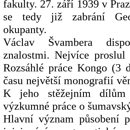
fakulty. 27. září 1939 v Pr
se tedy již zabrání Ge
okupanty.
Václav Švambera dispo
znalostmi. Nejvíce proslul
Rozsáhlé práce Kongo (3 d
času největší monografií věn
K jeho stěžejním dílům 
výzkumné práce o šumavský
Hlavní význam působení p