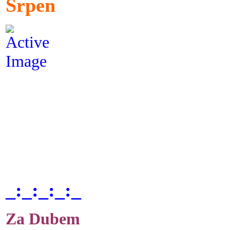
Srpen
_:_:_:_:_
Za Dubem