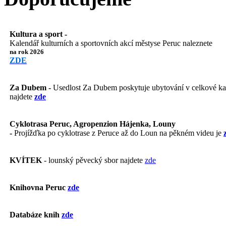
Kultura a sport -
Kalendář kulturních a sportovních akcí městyse Peruc naleznete
na rok 2026
ZDE
Za Dubem -
Usedlost Za Dubem poskytuje ubytování v celkové kapa
najdete
zde
Cyklotrasa Peruc, Agropenzion Hájenka, Louny
-
Projížďka po cyklotrase z Peruce až do Loun na pěkném videu je
KVÍTEK
- lounský pěvecký sbor najdete
zde
Knihovna Peruc
zde
Databáze knih
zde