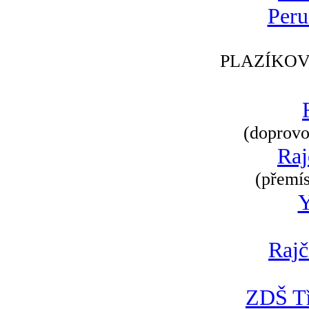
Peru
PLAZÍKOV
(doprovod
Raj
(přemís
Rajč
ZDŠ Tř