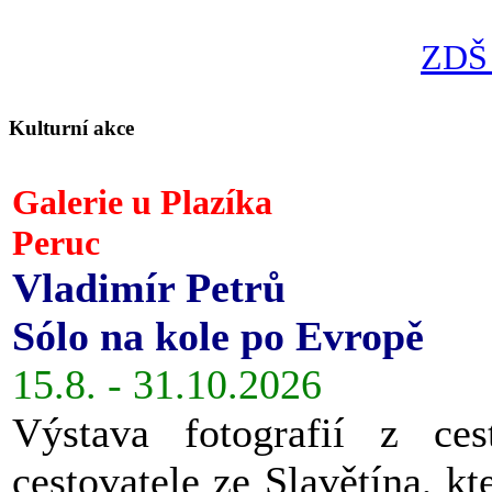
ZDŠ 
Kulturní akce
Galerie u Plazíka
Peruc
Vladimír Petrů
Sólo na kole po Evropě
15.8. - 31.10.2026
Výstava fotografií z ces
cestovatele ze Slavětína, kt