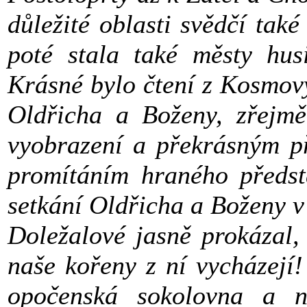
důležité oblasti svědčí tak
poté stala také městy husi
Krásné bylo čtení z Kosmovy
Oldřicha a Boženy, zřejm
vyobrazení a překrásným p
promítáním hraného předst
setkání Oldřicha a Boženy 
Doležalové jasně prokázal,
naše kořeny z ní vycházejí
opočenská sokolovna a ne