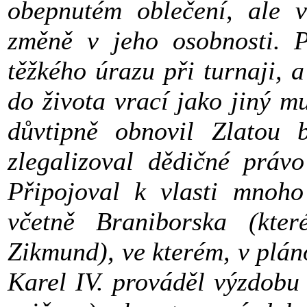
obepnutém oblečení, ale 
změně v jeho osobnosti. 
těžkého úrazu při turnaji, 
do života vrací jako jiný m
důvtipně obnovil Zlatou 
zlegalizoval dědičné práv
Připojoval k vlasti mnoh
včetně Braniborska (kte
Zikmund), ve kterém, v plá
Karel IV. prováděl výzdobu