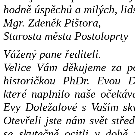
hodně úspěchů a milých, lid
Mgr. Zdeněk Pištora,
Starosta města Postoloprty
Vážený pane řediteli.
Velice Vám děkujeme za p
historičkou PhDr. Evou D
které naplnilo naše očekáv
Evy Doležalové s Vaším sk
Otevřeli jste nám svět stře
se skutečně ocitli v době