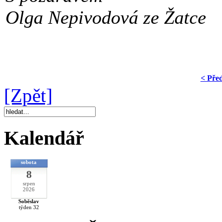
Olga Nepivodová ze Žatce
< Pře
[Zpět]
Kalendář
sobota
8
srpen
2026
Soběslav
týden 32