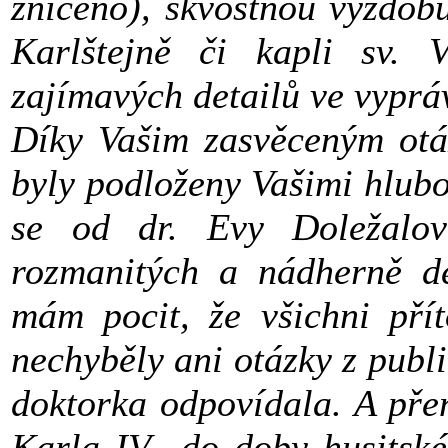
zničeno), skvostnou výzdobu
Karlštejně či kapli sv.
zajímavých detailů ve vyprá
Díky Vašim zasvěceným otá
byly podloženy Vašimi hlub
se od dr. Evy Doležalov
rozmanitých a nádherně det
mám pocit, že všichni přít
nechyběly ani otázky z publ
doktorka odpovídala. A pře
Karla IV., do doby husitsk