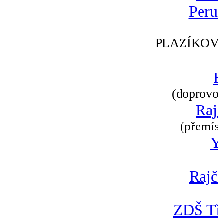
Peru
PLAZÍKOV
(doprovod
Raj
(přemís
Rajč
ZDŠ Tř