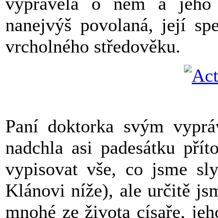
vyprávěla o něm a jeho 
nanejvýš povolaná, její sp
vrcholného středověku.
Paní doktorka svým vypráv
nadchla asi padesátku pří
vypisovat vše, co jsme sly
Klánovi níže), ale určitě j
mnohé ze života císaře, jeho