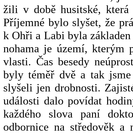
žili v době husitské, kter
Příjemné bylo slyšet, že p
k Ohři a Labi byla základen
nohama je území, kterým pře
vlasti. Čas besedy neúpros
byly téměř dvě a tak jsme
slyšeli jen drobnosti. Zajis
události dalo povídat hodi
každého slova paní dokto
odbornice na středověk a n