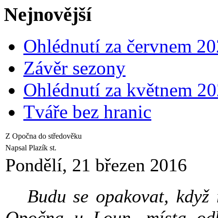
Nejnovější
Ohlédnutí za červnem 2
Závěr sezony
Ohlédnutí za květnem 2
Tváře bez hranic
Z Opočna do středověku
Napsal Plazík st.
Pondělí, 21 březen 2016
Budu se opakovat, když na
Opočna u Loun, místa odk