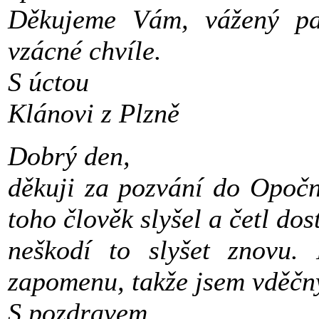
Děkujeme Vám, vážený pan
vzácné chvíle.
S úctou
Klánovi z Plzně
Dobrý den,
děkuji za pozvání do Opočn
toho člověk slyšel a četl dost
neškodí to slyšet znovu
zapomenu, takže jsem vděčn
S pozdravem