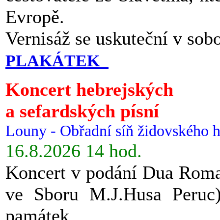
Evropě.
Vernisáž se uskuteční v sob
PLAKÁTEK
Koncert hebrejských
a sefardských písní
Louny - Obřadní síň židovského h
16.8.2026 14 hod.
Koncert v podání Dua Roman
ve Sboru M.J.Husa Peruc
památek.