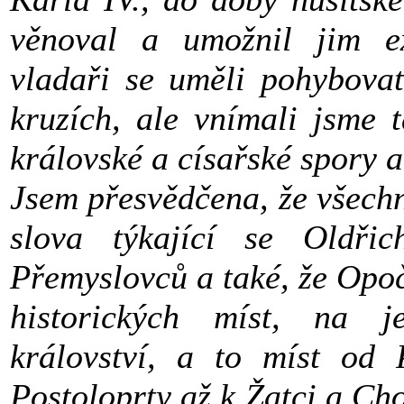
věnoval a umožnil jim exc
vladaři se uměli pohybova
kruzích, ale vnímali jsme t
královské a císařské spory a
Jsem přesvědčena, že všech
slova týkající se Oldř
Přemyslovců a také, že Opoč
historických míst, na j
království, a to míst od
Postoloprty až k Žatci a C