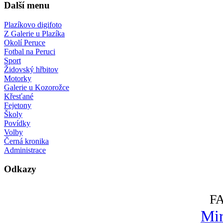
Další menu
Plazíkovo digifoto
Z Galerie u Plazíka
Okolí Peruce
Fotbal na Peruci
Sport
Židovský hřbitov
Motorky
Galerie u Kozorožce
Křesťané
Fejetony
Školy
Povídky
Volby
Černá kronika
Administrace
Odkazy
F
Mir