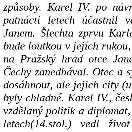
způsoby. Karel IV. po náv
patnácti letech účastnil 
Janem. Šlechta zprvu Karl
bude loutkou v jejích rukou,
na Pražský hrad otce Jana
Čechy zanedbával. Otec a sy
dosáhnout, ale jejich city (
byly chladné. Karel IV., čes
vzdělaný politik a diplomat,
letech(14.stol.) vedl živ