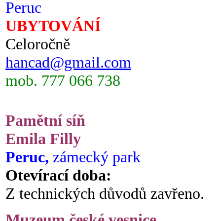
Peruc
UBYTOVÁNÍ
Celoročně
hancad@gmail.com
mob. 777 066 738
Pamětní síň
Emila Filly
Peruc,
zámecký park
Otevírací doba:
Z technických důvodů zavřeno.
Muzeum české vesnice