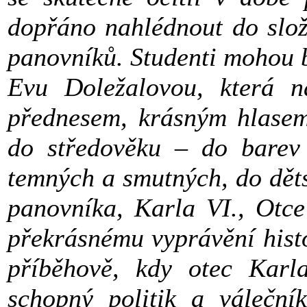
dopřáno nahlédnout do slož
panovníků. Studenti mohou bý
Evu Doležalovou, která n
přednesem, krásným hlasem 
do středověku – do barev j
temných a smutných, do dětst
panovníka, Karla VI., Otce
překrásnému vyprávění histo
příběhově, kdy otec Karl
schopný politik a váleční