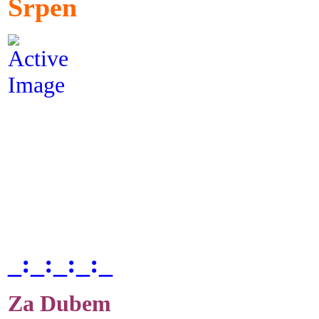
Srpen
_:_:_:_:_
Za Dubem