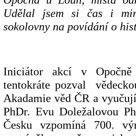
Udělal jsem si čas i mi
sokolovny na povídání o hist
Iniciátor akcí v Opočně
tentokráte pozval vědeckou
Akadamie věd ČR a vyučujíc
PhDr. Evu Doležalovou Ph.
Česku vzpomíná 700. výro