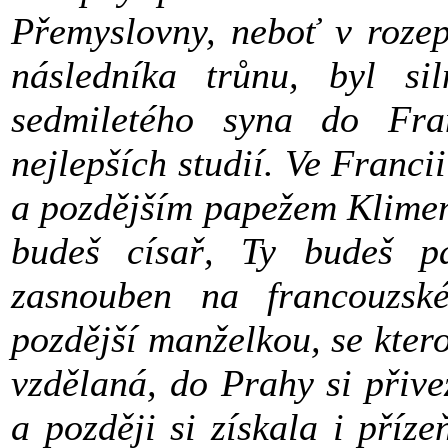
Přemyslovny, neboť v rozep
následníka trůnu, byl si
sedmiletého syna do Fra
nejlepších studií. Ve Francii
a pozdějším papežem Klimente
budeš císař, Ty budeš p
zasnouben na francouzsk
pozdější manželkou, se kter
vzdělaná, do Prahy si přiv
a později si získala i příz