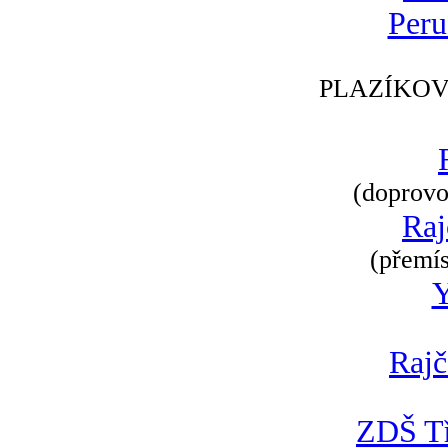
Peru
PLAZÍKOV
(doprovod
Raj
(přemís
Rajč
ZDŠ Tř