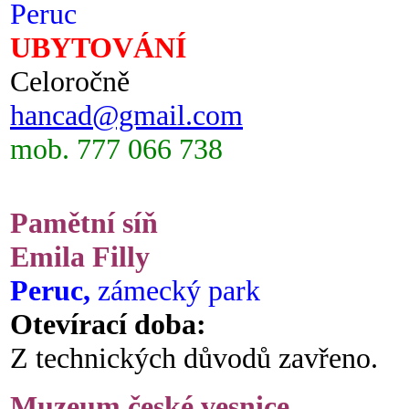
Peruc
UBYTOVÁNÍ
Celoročně
hancad@gmail.com
mob. 777 066 738
Pamětní síň
Emila Filly
Peruc,
zámecký park
Otevírací doba:
Z technických důvodů zavřeno.
Muzeum české vesnice