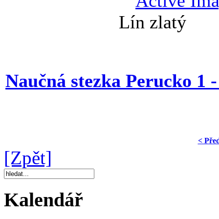
Lín zla
Naučná stezka Perucko 1 -
< Pře
[Zpět]
Kalendář