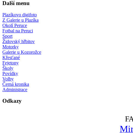
Další menu
Plazíkovo digifoto
Z Galerie u Plazíka
Okolí Peruce
Fotbal na Peruci
Sport
Židovský hřbitov
Motorky
Galerie u Kozorožce
Křesťané
Fejetony
Školy
Povídky
Volby
Černá kronika
Administrace
Odkazy
F
Mir