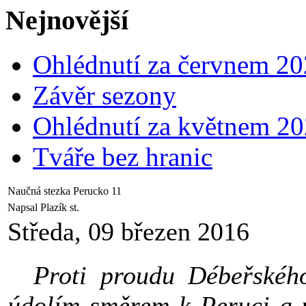
Nejnovější
Ohlédnutí za červnem 2
Závěr sezony
Ohlédnutí za květnem 2
Tváře bez hranic
Naučná stezka Perucko 11
Napsal Plazík st.
Středa, 09 březen 2016
Proti proudu Débeřského
údolím směrem k Peruci a p