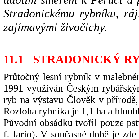
Stradonickému rybníku, ráj
zajímavými živočichy.
11.1 STRADONICKÝ R
Průtočný lesní rybník v malebné
1991 využíván Českým rybářský
ryb na výstavu Člověk v přírodě
Rozloha rybníka je 1,1 ha a hloub
Původní obsádku tvořil pouze ps
f. fario). V současné době je zd