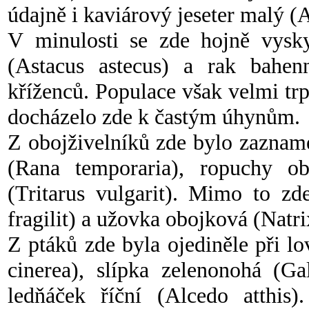
údajně i kaviárový jeseter malý (A
V minulosti se zde hojně vysky
(Astacus astecus) a rak bahenn
kříženců. Populace však velmi trp
docházelo zde k častým úhynům.
Z obojživelníků zde bylo zazna
(Rana temporaria), ropuchy o
(Tritarus vulgarit). Mimo to zd
fragilit) a užovka obojková (Natri
Z ptáků zde byla ojediněle při 
cinerea), slípka zelenonohá (Ga
ledňáček říční (Alcedo atthis