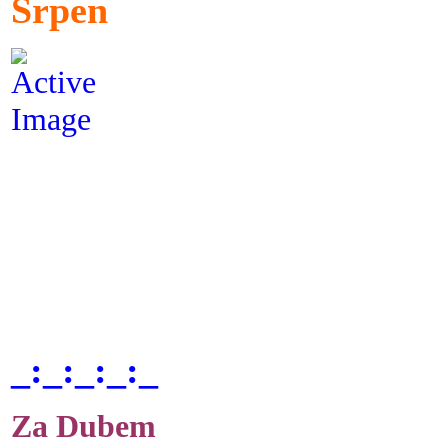
Srpen
_:_:_:_:_
Za Dubem