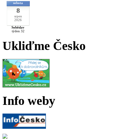
sobota
8
srpen
2026
Soběslav
týden 32
Ukliďme Česko
Info weby