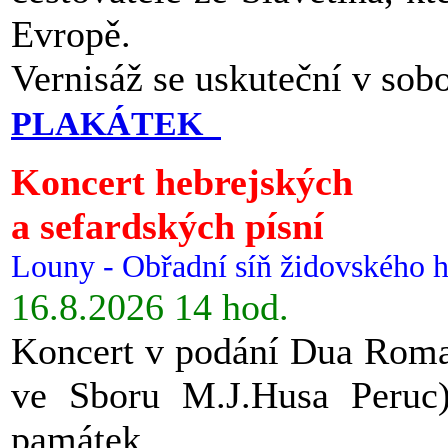
Evropě.
Vernisáž se uskuteční v sob
PLAKÁTEK
Koncert hebrejských
a sefardských písní
Louny - Obřadní síň židovského h
16.8.2026 14 hod.
Koncert v podání Dua Roman
ve Sboru M.J.Husa Peruc
památek.