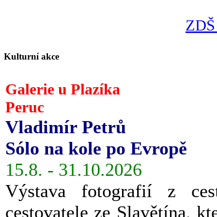
ZDŠ 
Kulturní akce
Galerie u Plazíka
Peruc
Vladimír Petrů
Sólo na kole po Evropě
15.8. - 31.10.2026
Výstava fotografií z ces
cestovatele ze Slavětína, kt