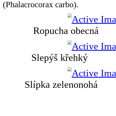
(Phalacrocorax carbo).
Ropucha obe
Slepýš křehk
Slípka zelenon