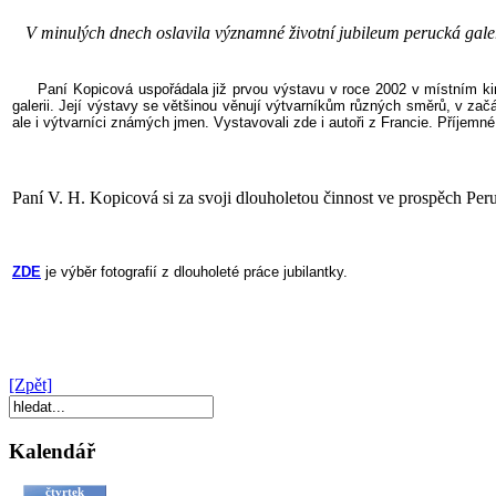
V minulých dnech oslavila významné životní jubileum perucká galeris
Paní Kopicová uspořádala již prvou výstavu v roce 2002 v místním kině
galerii. Její výstavy se většinou věnují výtvarníkům různých směrů, v začá
ale i výtvarníci známých jmen. Vystavovali zde i autoři z Francie. Příjemné
Paní V. H. Kopicová si za svoji dlouholetou činnost ve prospěch Peruc
ZDE
je výběr fotografií z dlouholeté práce jubilantky.
[Zpět]
Kalendář
čtvrtek