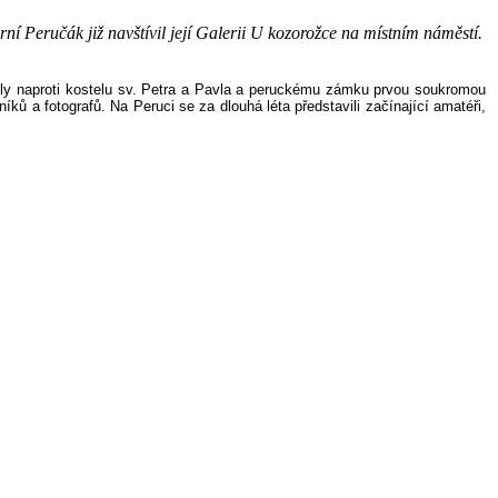
í Peručák již navštívil její Galerii U kozorožce na místním náměstí.
ly naproti kostelu sv. Petra a Pavla a peruckému zámku prvou soukromou
ků a fotografů. Na Peruci se za dlouhá léta představili začínající amatéři,