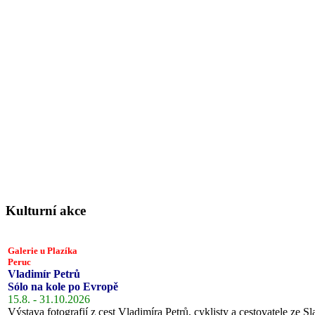
Kulturní akce
Galerie u Plazíka
Peruc
Vladimír Petrů
Sólo na kole po Evropě
15.8. - 31.10.2026
Výstava fotografií z cest Vladimíra Petrů, cyklisty a cestovatele ze Sl