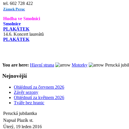
tel. 602 728 422
Zámek Peruc
Hudba ve Smolnici
Smolnice
PLAKÁTEK
14.6. Koncert laureátů
PLAKÁTEK
You are here:
Hlavní strana
Motorky
Perucká jubi
Nejnovější
Ohlédnutí za červnem 2026
Závěr sezony
Ohlédnutí za květnem 2026
Tváře bez hranic
Perucká jubilantka
Napsal Plazík st.
Úterý, 19 leden 2016