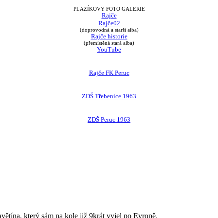
PLAZÍKOVY FOTO GALERIE
Rajče
Rajče02
(doprovodná a starší alba)
Rajče historie
(přemístěná stará alba)
YouTube
Rajče FK Peruc
ZDŠ Třebenice 1963
ZDŠ Peruc 1963
avětína, který sám na kole již 9krát vyjel po Evropě.