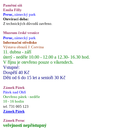
Pamětní síň
Emila Filly
Peruc,
zámecký park
Otevírací doba:
Z technických důvodů zavřeno.
Muzeum české vesnice
Peruc,
zámecký park
Informační středisko
Výstava obrazů J. Corvina
11. dubna - září
úterý - neděle 10.00 - 12.00 a 12.30- 16.30 hod.
V říjnu je otevřeno pouze o víkendech.
Vstupné:
Dospělí 40 Kč
Děti od 6 do 15 let a senioři 30 Kč
Zámek Pátek
Pátek nad Ohří
Otevřeno pátek - neděle
10 - 16 hodin
tel. 731 005 123
Zámek Pátek
Zámek Peruc
veřejnosti nepřístupný