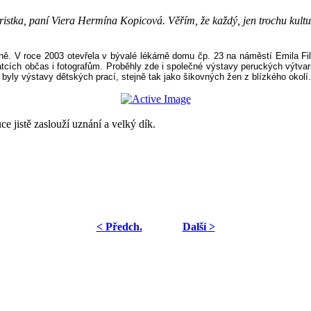
tka, paní Viera Hermína Kopicová. Věřím, že každý, jen trochu kulturn
. V roce 2003 otevřela v bývalé lékárně domu čp. 23 na náměstí Emila Fil
tcích občas i fotografům. Proběhly zde i společné výstavy peruckých výtvarní
 byly výstavy dětských prací, stejně tak jako šikovných žen z blízkého okolí.
e jistě zaslouží uznání a velký dík.
< Předch.
Další >