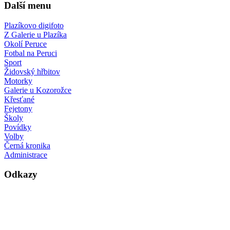
Další menu
Plazíkovo digifoto
Z Galerie u Plazíka
Okolí Peruce
Fotbal na Peruci
Sport
Židovský hřbitov
Motorky
Galerie u Kozorožce
Křesťané
Fejetony
Školy
Povídky
Volby
Černá kronika
Administrace
Odkazy