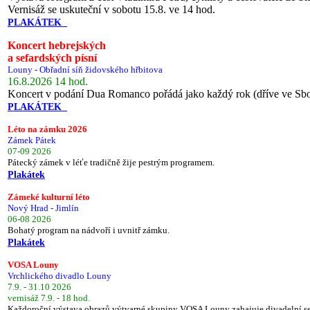
Vernisáž se uskuteční v sobotu 15.8. ve 14 hod.
PLAKÁTEK
Koncert hebrejských
a sefardských písní
Louny - Obřadní síň židovského hřbitova
16.8.2026 14 hod.
Koncert v podání Dua Romanco pořádá jako každý rok (dříve ve Sb
PLAKÁTEK
Léto na zámku 2026
Zámek Pátek
07-09 2026
Pátecký zámek v léťe tradičně žije pestrým programem.
Plakátek
Zámeké kulturní léto
Nový Hrad - Jimlín
06-08 2026
Bohatý program na nádvoří i uvnitř zámku.
Plakátek
VOSA Louny
Vrchlického divadlo Louny
7.9. - 31.10 2026
vernisáž 7.9. - 18 hod.
Každoroční výstava obrazů výtvarné skupiny VOSA Louny zahajuje divadelní s