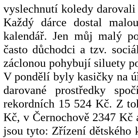
vyslechnutí koledy darovali 
Každý dárce dostal malou 
kalendář. Jen můj malý po
často důchodci a tzv. sociá
záclonou pohybují siluety po
V pondělí byly kasičky na 
darované prostředky spoč
rekordních 15 524 Kč. Z to
Kč, v Černochově 2347 Kč a
jsou tyto: Zřízení dětského