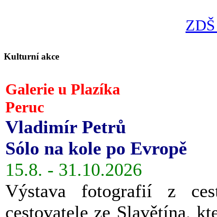
ZDŠ 
Kulturní akce
Galerie u Plazíka
Peruc
Vladimír Petrů
Sólo na kole po Evropě
15.8. - 31.10.2026
Výstava fotografií z ces
cestovatele ze Slavětína, kt