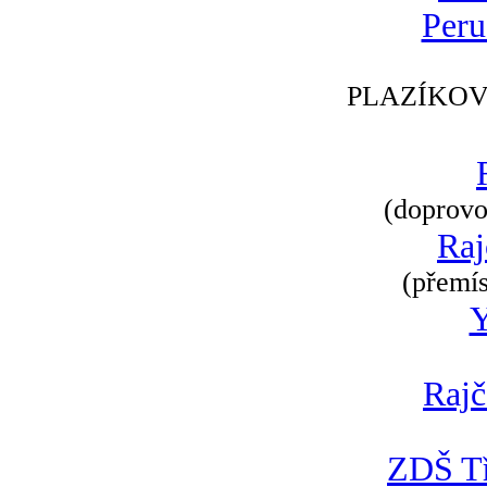
Peru
PLAZÍKOV
(doprovod
Raj
(přemís
Rajč
ZDŠ Tř