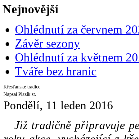
Nejnovější
Ohlédnutí za červnem 2
Závěr sezony
Ohlédnutí za květnem 2
Tváře bez hranic
Křesťanské tradice
Napsal Plazík st.
Pondělí, 11 leden 2016
Již tradičně připravuje pe
roku akce, vycházející z kř