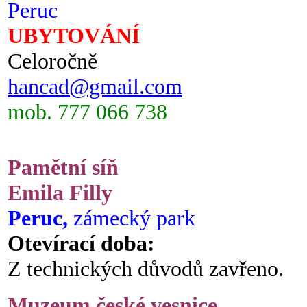
Peruc
UBYTOVÁNÍ
Celoročně
hancad@gmail.com
mob. 777 066 738
Pamětní síň
Emila Filly
Peruc,
zámecký park
Otevírací doba:
Z technických důvodů zavřeno.
Muzeum české vesnice