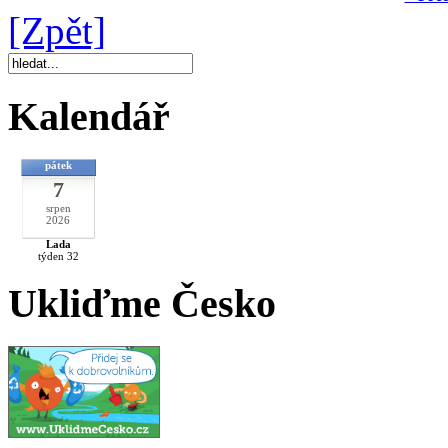
[Zpět]
Kalendář
pátek
7
srpen
2026
Lada
týden 32
Ukliďme Česko