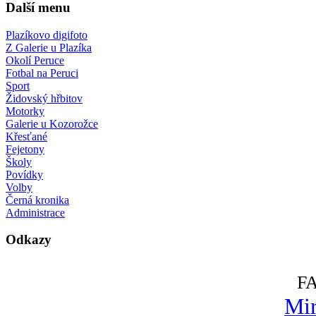
Další menu
Plazíkovo digifoto
Z Galerie u Plazíka
Okolí Peruce
Fotbal na Peruci
Sport
Židovský hřbitov
Motorky
Galerie u Kozorožce
Křesťané
Fejetony
Školy
Povídky
Volby
Černá kronika
Administrace
Odkazy
F
Mir