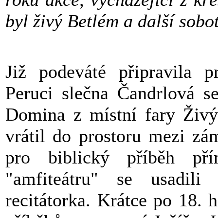
byl živý Betlém a další sobo
Již podeváté připravila 
Peruci slečna Čandrlová s
Domina z místní fary Živý
vrátil do prostoru mezi zá
pro biblický příběh př
"amfiteátru" se usadil
recitátorka. Krátce po 18. 