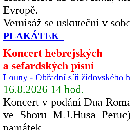
Evropě.
Vernisáž se uskuteční v sob
PLAKÁTEK
Koncert hebrejských
a sefardských písní
Louny - Obřadní síň židovského h
16.8.2026 14 hod.
Koncert v podání Dua Roman
ve Sboru M.J.Husa Peruc
památek.