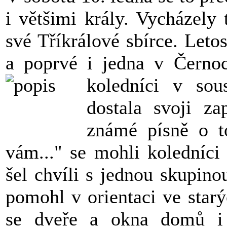
i většimi krály. Vycházely
své Tříkrálové sbírce. Leto
a poprvé i jedna v Černoch
koledníci v so
dostala svoji z
známé písně o t
vám..." se mohli koledníci 
šel chvíli s jednou skupinou
pomohl v orientaci ve star
se dveře a okna domů i 