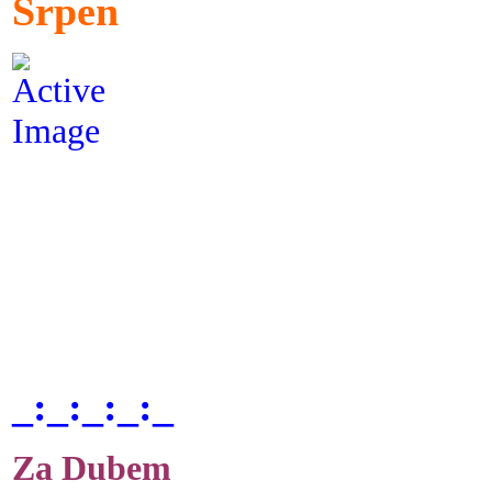
Srpen
_:_:_:_:_
Za Dubem