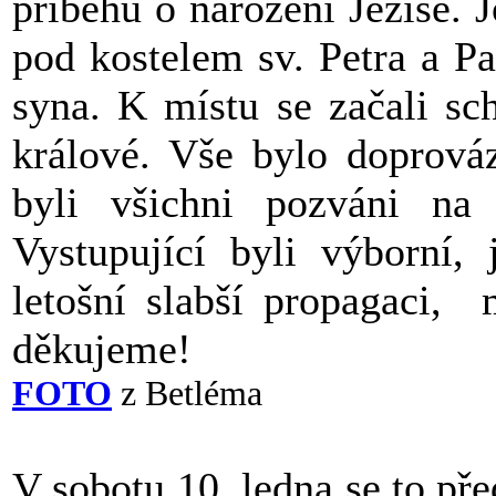
příběhů o narození Ježíše. 
pod kostelem sv. Petra a Pa
syna. K místu se začali schá
králové. Vše bylo doprová
byli všichni pozváni na 
Vystupující byli výborní, 
letošní slabší propagaci
děkujeme!
FOTO
z Betléma
V sobotu 10. ledna se to p