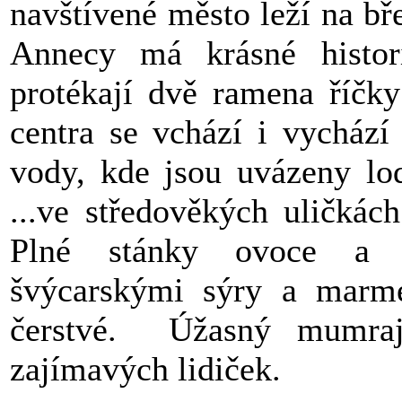
navštívené město leží na bř
Annecy má krásné histor
protékají dvě ramena říčk
centra se vchází i vycház
vody, kde jsou uvázeny loď
...ve středověkých uličkác
Plné stánky ovoce a z
švýcarskými sýry a marme
čerstvé. Úžasný mumra
zajímavých lidiček.