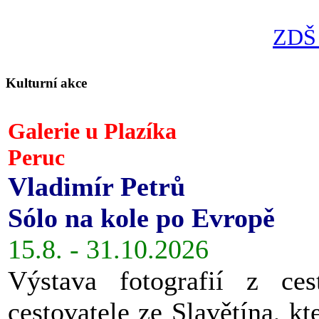
ZDŠ 
Kulturní akce
Galerie u Plazíka
Peruc
Vladimír Petrů
Sólo na kole po Evropě
15.8. - 31.10.2026
Výstava fotografií z ces
cestovatele ze Slavětína, kt