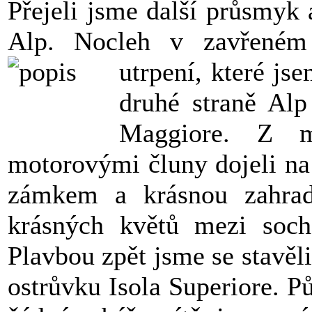
Přejeli jsme další průsmyk a
Alp. Nocleh v zavřeném 
utrpení, které js
druhé straně Alp
Maggiore. Z m
motorovými čluny dojeli na
zámkem a krásnou zahrado
krásných květů mezi socha
Plavbou zpět jsme se stavě
ostrůvku Isola Superiore. P