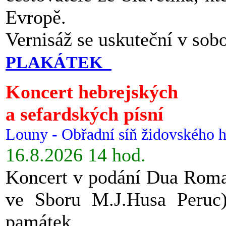
Evropě.
Vernisáž se uskuteční v sob
PLAKÁTEK
Koncert hebrejských
a sefardských písní
Louny - Obřadní síň židovského h
16.8.2026 14 hod.
Koncert v podání Dua Roman
ve Sboru M.J.Husa Peruc
památek.