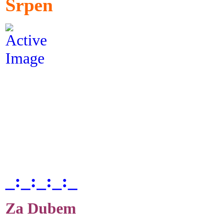
Srpen
_:_:_:_:_
Za Dubem