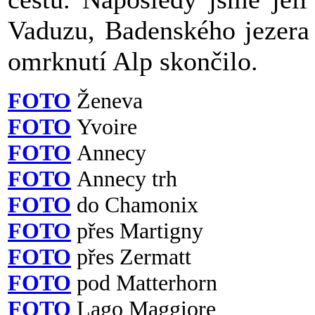
Vaduzu, Badenského jezera
omrknutí Alp skončilo.
FOTO
Ženeva
FOTO
Yvoire
FOTO
Annecy
FOTO
Annecy trh
FOTO
do Chamonix
FOTO
přes Martigny
FOTO
přes Zermatt
FOTO
pod Matterhorn
FOTO
Lago Maggiore