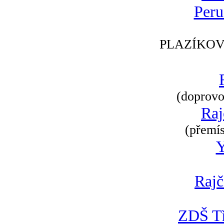
Peru
PLAZÍKOV
(doprovod
Raj
(přemís
Rajč
ZDŠ Tř