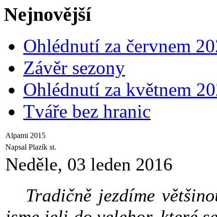
Nejnovější
Ohlédnutí za červnem 2
Závěr sezony
Ohlédnutí za květnem 2
Tváře bez hranic
Alpami 2015
Napsal Plazík st.
Neděle, 03 leden 2016
Tradičně jezdíme většinou
jsme jeli do velehor, které s