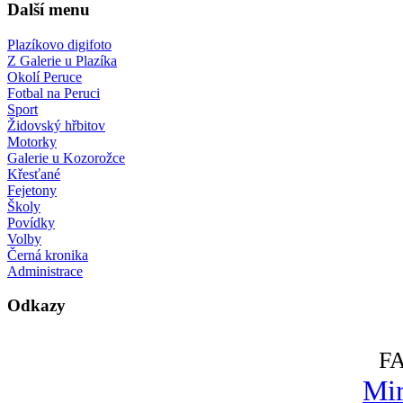
Další menu
Plazíkovo digifoto
Z Galerie u Plazíka
Okolí Peruce
Fotbal na Peruci
Sport
Židovský hřbitov
Motorky
Galerie u Kozorožce
Křesťané
Fejetony
Školy
Povídky
Volby
Černá kronika
Administrace
Odkazy
F
Mir