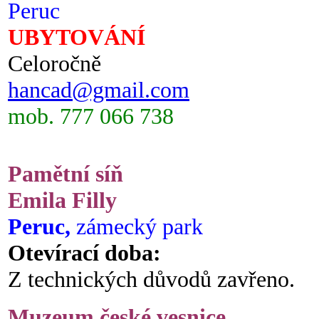
Peruc
UBYTOVÁNÍ
Celoročně
hancad@gmail.com
mob. 777 066 738
Pamětní síň
Emila Filly
Peruc,
zámecký park
Otevírací doba:
Z technických důvodů zavřeno.
Muzeum české vesnice