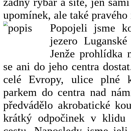
žádný rybář a sítě, jen sam
upomínek, ale také pravého 
Popojeli jsme k
jezero Lugansk
Jenže prohlídka 
se ani do jeho centra dosta
celé Evropy, ulice plné 
parkem do centra nad námi 
předvádělo akrobatické kou
krátký odpočinek v klidu
cestu. Naposledy jsme jel