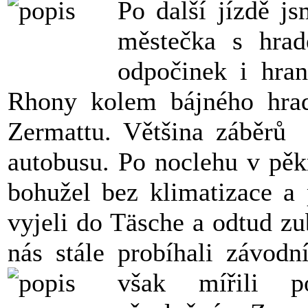
Po další jízdě j
městečka s hra
odpočinek i hran
Rhony kolem bájného hrad
Zermattu. Většina zá
běrů 
autobusu. Po noclehu v pěk
bohužel bez klimatizace a
vyjeli do Täsche a odtud z
nás stále probíhali závod
však mířili p