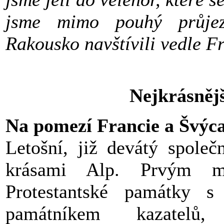
jsme mimo pouhý průj
Rakousko navštívili vedle Fr
Nejkrásnějš
Na pomezí Francie a Švýc
Letošní, již devátý společ
krásami Alp. Prvým m
Protestantské památky 
památníkem kazatel