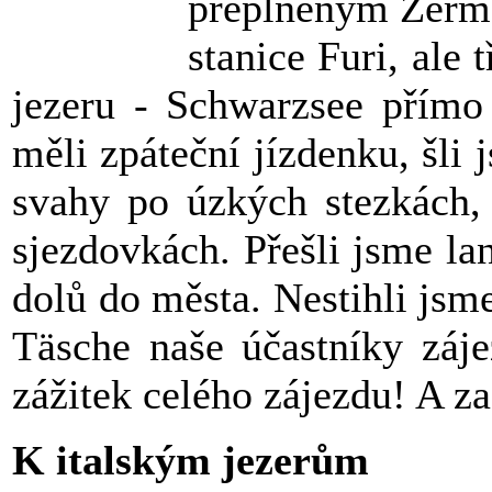
přeplněným Zermat
stanice Furi, ale
jezeru - Schwarzsee přímo
měli zpáteční jízdenku, šli
svahy po úzkých stezkách, 
sjezdovkách. Přešli jsme la
dolů do města. Nestihli jsm
Täsche naše účastníky záje
zážitek celého zájezdu! A za
K italským jezerům