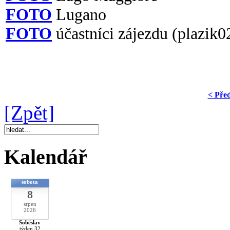
FOTO
Lugano
FOTO
účastníci zájezdu (plazik0
< Pře
[Zpět]
Kalendář
sobota
8
srpen
2026
Soběslav
týden 32