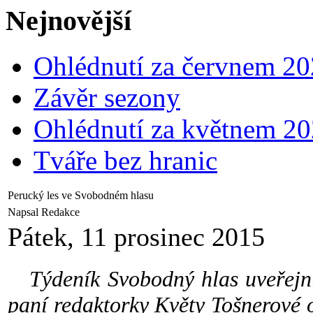
Nejnovější
Ohlédnutí za červnem 2
Závěr sezony
Ohlédnutí za květnem 2
Tváře bez hranic
Perucký les ve Svobodném hlasu
Napsal Redakce
Pátek, 11 prosinec 2015
Týdeník Svobodný hlas uveřejnil
paní redaktorky Květy Tošnerové 