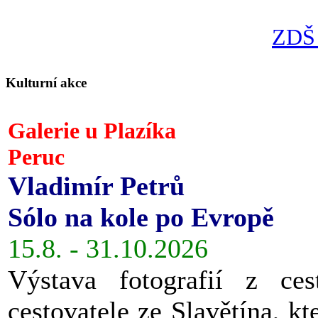
ZDŠ 
Kulturní akce
Galerie u Plazíka
Peruc
Vladimír Petrů
Sólo na kole po Evropě
15.8. - 31.10.2026
Výstava fotografií z ces
cestovatele ze Slavětína, kt