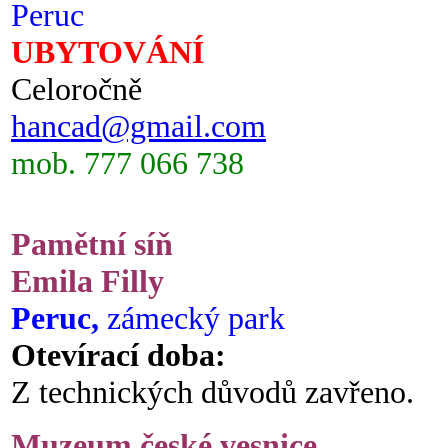
Peruc
UBYTOVÁNÍ
Celoročně
hancad@gmail.com
mob. 777 066 738
Pamětní síň
Emila Filly
Peruc,
zámecký park
Otevírací doba:
Z technických důvodů zavřeno.
Muzeum české vesnice