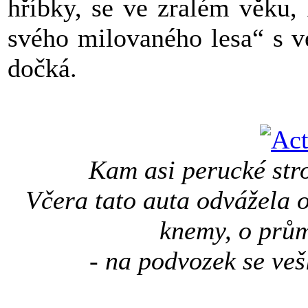
hříbky, se ve zralém věku, 
svého milovaného lesa“ s v
dočká.
Kam asi perucké str
Včera tato auta odvážela
knemy, o prům
- na podvozek se veš