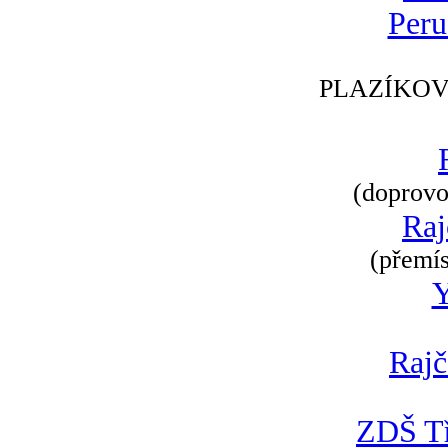
Peru
PLAZÍKOV
(doprovod
Raj
(přemís
Rajč
ZDŠ Tř