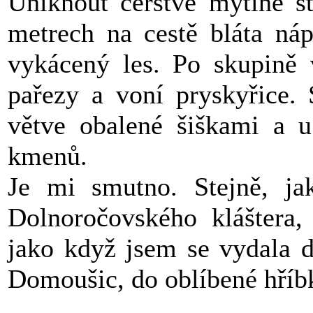
Uniknout čerstvé mýtině s
metrech na cestě bláta náp
vykácený les. Po skupině v
pařezy a voní pryskyřice.
větve obalené šiškami a 
kmenů.
Je mi smutno. Stejně, jak
Dolnoročovského kláštera, 
jako když jsem se vydala d
Domoušic, do oblíbené hříbk