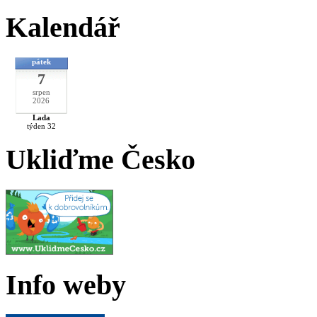
Kalendář
pátek
7
srpen
2026
Lada
týden 32
Ukliďme Česko
Info weby