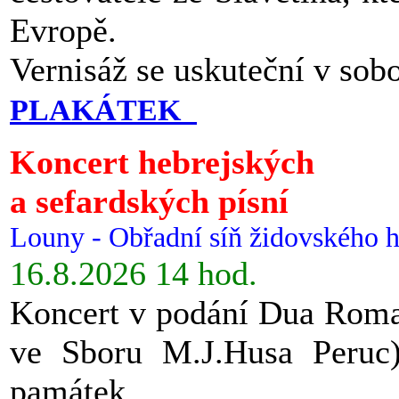
Evropě.
Vernisáž se uskuteční v sob
PLAKÁTEK
Koncert hebrejských
a sefardských písní
Louny - Obřadní síň židovského h
16.8.2026 14 hod.
Koncert v podání Dua Roman
ve Sboru M.J.Husa Peruc
památek.