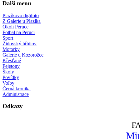
Další menu
Plazíkovo digifoto
Z Galerie u Plazíka
Okolí Peruce
Fotbal na Peruci
Sport
Židovský hřbitov
Motorky
Galerie u Kozorožce
Křesťané
Fejetony
Školy
Povídky
Volby
Černá kronika
Administrace
Odkazy
F
Mir