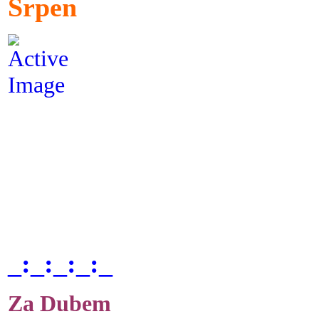
Srpen
_:_:_:_:_
Za Dubem