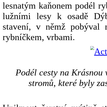
lesnatým kaňonem podél ryb
lužními lesy k osadě Dý
stavení, v němž pobýval m
rybníčkem, vrbami.
Podél cesty na Krásnou v
stromů, které byly za