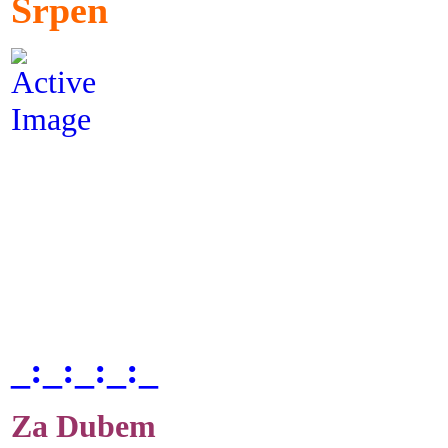
Srpen
_:_:_:_:_
Za Dubem