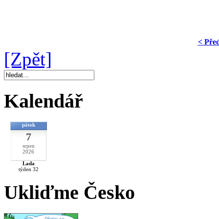
< Pře
[Zpět]
Kalendář
pátek
7
srpen
2026
Lada
týden 32
Ukliďme Česko