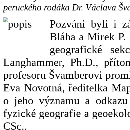
peruckého rodáka Dr. Václava Šv
Pozváni byli i z
Bláha a Mirek P. 
geografické se
Langhammer, Ph.D., přítom
profesoru Švamberovi proml
Eva Novotná, ředitelka Map
o jeho významu a odkazu 
fyzické geografie a geoeko
CSc..