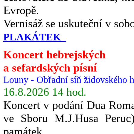
Evropě.
Vernisáž se uskuteční v sob
PLAKÁTEK
Koncert hebrejských
a sefardských písní
Louny - Obřadní síň židovského h
16.8.2026 14 hod.
Koncert v podání Dua Roman
ve Sboru M.J.Husa Peruc
památek.