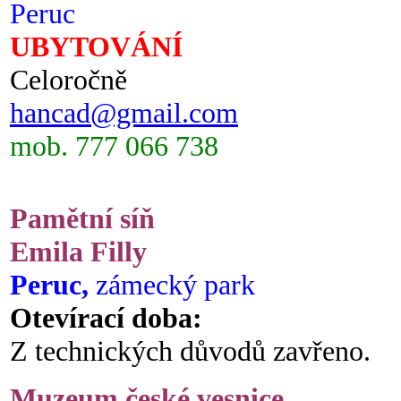
Peruc
UBYTOVÁNÍ
Celoročně
hancad@gmail.com
mob. 777 066 738
Pamětní síň
Emila Filly
Peruc,
zámecký park
Otevírací doba:
Z technických důvodů zavřeno.
Muzeum české vesnice