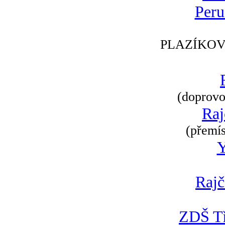
Peru
PLAZÍKOV
(doprovod
Raj
(přemís
Rajč
ZDŠ Tř