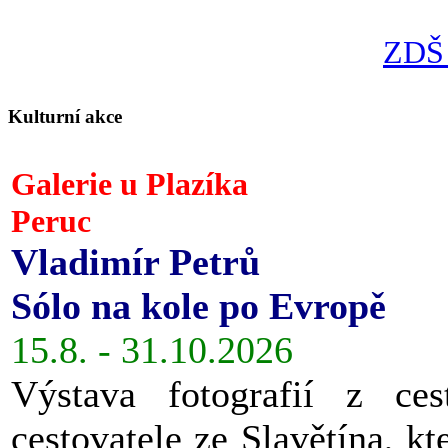
ZDŠ 
Kulturní akce
Galerie u Plazíka
Peruc
Vladimír Petrů
Sólo na kole po Evropě
15.8. - 31.10.2026
Výstava fotografií z ces
cestovatele ze Slavětína, kt