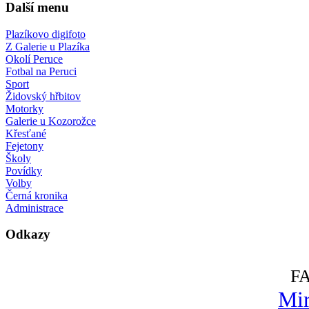
Další menu
Plazíkovo digifoto
Z Galerie u Plazíka
Okolí Peruce
Fotbal na Peruci
Sport
Židovský hřbitov
Motorky
Galerie u Kozorožce
Křesťané
Fejetony
Školy
Povídky
Volby
Černá kronika
Administrace
Odkazy
F
Mir