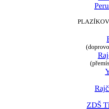
Peru
PLAZÍKOV
(doprovod
Raj
(přemís
Rajč
ZDŠ Tř