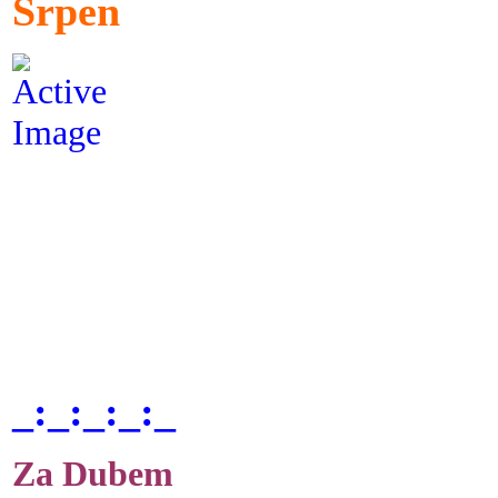
Srpen
_:_:_:_:_
Za Dubem