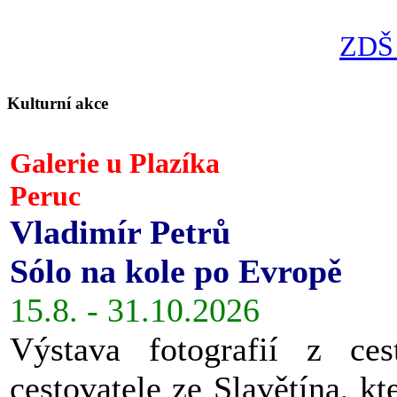
ZDŠ 
Kulturní akce
Galerie u Plazíka
Peruc
Vladimír Petrů
Sólo na kole po Evropě
15.8. - 31.10.2026
Výstava fotografií z ces
cestovatele ze Slavětína, kt