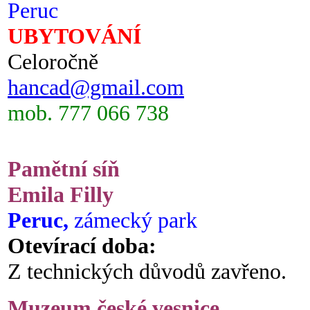
Peruc
UBYTOVÁNÍ
Celoročně
hancad@gmail.com
mob. 777 066 738
Pamětní síň
Emila Filly
Peruc,
zámecký park
Otevírací doba:
Z technických důvodů zavřeno.
Muzeum české vesnice