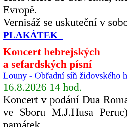
Evropě.
Vernisáž se uskuteční v sob
PLAKÁTEK
Koncert hebrejských
a sefardských písní
Louny - Obřadní síň židovského h
16.8.2026 14 hod.
Koncert v podání Dua Roman
ve Sboru M.J.Husa Peruc
památek.