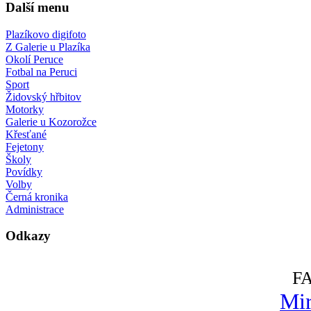
Další menu
Plazíkovo digifoto
Z Galerie u Plazíka
Okolí Peruce
Fotbal na Peruci
Sport
Židovský hřbitov
Motorky
Galerie u Kozorožce
Křesťané
Fejetony
Školy
Povídky
Volby
Černá kronika
Administrace
Odkazy
F
Mir