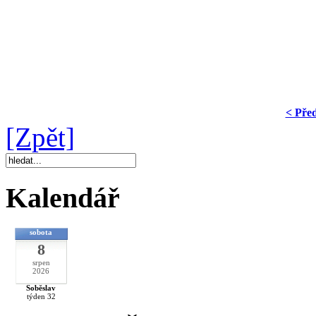
< Pře
[Zpět]
Kalendář
sobota
8
srpen
2026
Soběslav
týden 32