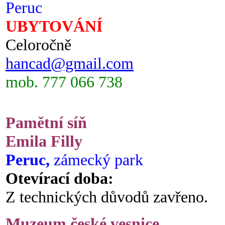
Peruc
UBYTOVÁNÍ
Celoročně
hancad@gmail.com
mob. 777 066 738
Pamětní síň
Emila Filly
Peruc,
zámecký park
Otevírací doba:
Z technických důvodů zavřeno.
Muzeum české vesnice