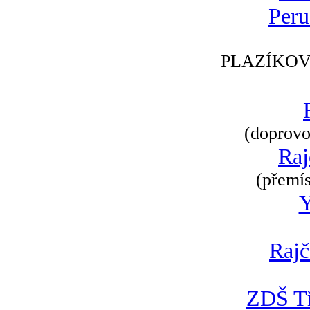
Peru
PLAZÍKOV
(doprovod
Raj
(přemís
Rajč
ZDŠ Tř