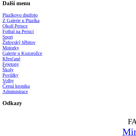
Další menu
Plazíkovo digifoto
Z Galerie u Plazíka
Okolí Peruce
Fotbal na Peruci
Sport
Židovský hřbitov
Motorky
Galerie u Kozorožce
Křesťané
Fejetony
Školy
Povídky
Volby
Černá kronika
Administrace
Odkazy
F
Mir