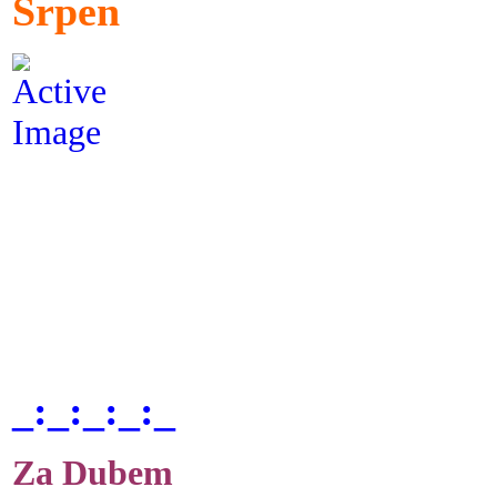
Srpen
_:_:_:_:_
Za Dubem