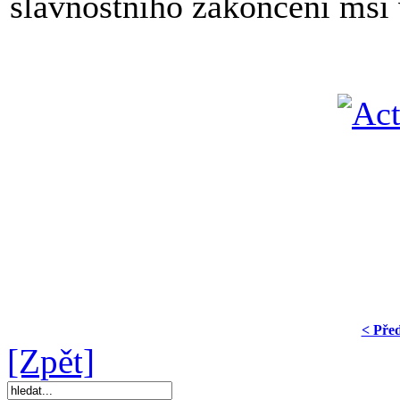
slavnostního zakončení mší v
< Pře
[Zpět]