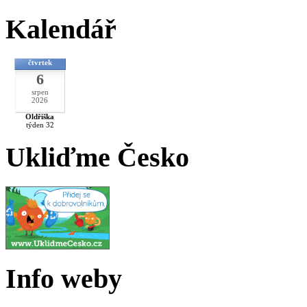
Kalendář
čtvrtek
6
srpen
2026
Oldřiška
týden 32
Ukliďme Česko
Info weby