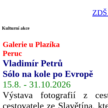
ZDŠ 
Kulturní akce
Galerie u Plazíka
Peruc
Vladimír Petrů
Sólo na kole po Evropě
15.8. - 31.10.2026
Výstava fotografií z ces
cestovatele ze Slavětína, kt