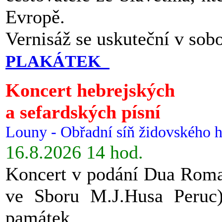
Evropě.
Vernisáž se uskuteční v sob
PLAKÁTEK
Koncert hebrejských
a sefardských písní
Louny - Obřadní síň židovského h
16.8.2026 14 hod.
Koncert v podání Dua Roman
ve Sboru M.J.Husa Peruc
památek.