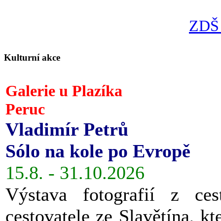
ZDŠ 
Kulturní akce
Galerie u Plazíka
Peruc
Vladimír Petrů
Sólo na kole po Evropě
15.8. - 31.10.2026
Výstava fotografií z ces
cestovatele ze Slavětína, kt