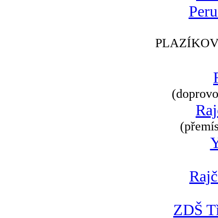
Peru
PLAZÍKOV
(doprovod
Raj
(přemís
Rajč
ZDŠ Tř