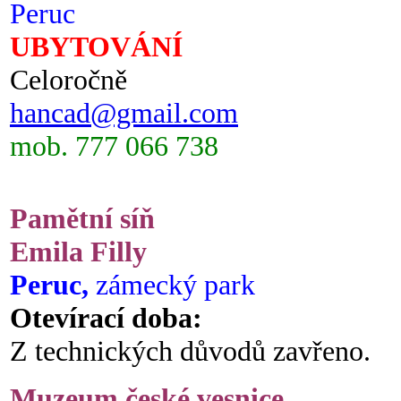
Peruc
UBYTOVÁNÍ
Celoročně
hancad@gmail.com
mob. 777 066 738
Pamětní síň
Emila Filly
Peruc,
zámecký park
Otevírací doba:
Z technických důvodů zavřeno.
Muzeum české vesnice