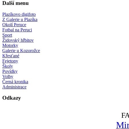
Další menu
Plazíkovo digifoto
Z Galerie u Plazíka
Okolí Peruce
Fotbal na Peruci
Sport
Židovský hřbitov
Motorky
Galerie u Kozorožce
Křesťané
Fejetony
Školy
Povídky
Volby
Černá kronika
Administrace
Odkazy
F
Mir