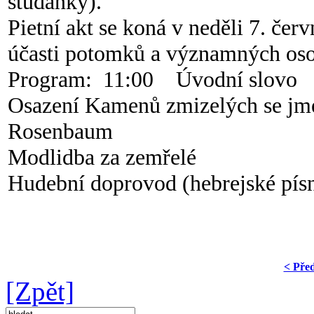
studánky).
Pietní akt se koná v neděli 7. če
účasti potomků a významných oso
Program: 11:00 Úvodní slovo
Osazení Kamenů zmizelých se jmé
Rosenbaum
Modlidba za zemřelé
Hudební doprovod (hebrejské pís
< Pře
[Zpět]