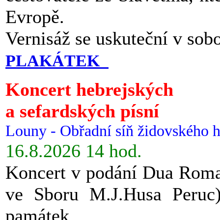
Evropě.
Vernisáž se uskuteční v sob
PLAKÁTEK
Koncert hebrejských
a sefardských písní
Louny - Obřadní síň židovského h
16.8.2026 14 hod.
Koncert v podání Dua Roman
ve Sboru M.J.Husa Peruc
památek.