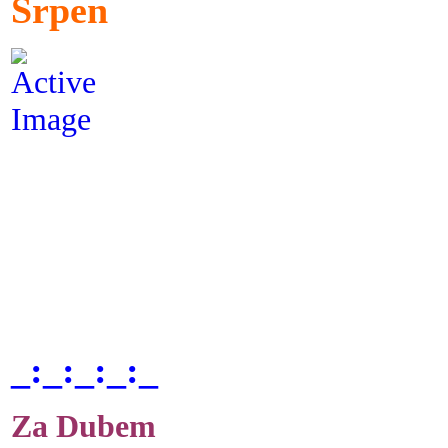
Srpen
_:_:_:_:_
Za Dubem