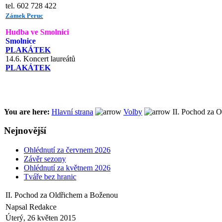
tel. 602 728 422
Zámek Peruc
Hudba ve Smolnici
Smolnice
PLAKÁTEK
14.6. Koncert laureátů
PLAKÁTEK
You are here:
Hlavní strana
Volby
II. Pochod za 
Nejnovější
Ohlédnutí za červnem 2026
Závěr sezony
Ohlédnutí za květnem 2026
Tváře bez hranic
II. Pochod za Oldřichem a Boženou
Napsal Redakce
Úterý, 26 květen 2015