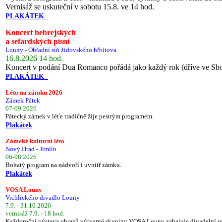
Vernisáž se uskuteční v sobotu 15.8. ve 14 hod.
PLAKÁTEK
Koncert hebrejských
a sefardských písní
Louny - Obřadní síň židovského hřbitova
16.8.2026 14 hod.
Koncert v podání Dua Romanco pořádá jako každý rok (dříve ve Sb
PLAKÁTEK
Léto na zámku 2026
Zámek Pátek
07-09 2026
Pátecký zámek v léťe tradičně žije pestrým programem.
Plakátek
Zámeké kulturní léto
Nový Hrad - Jimlín
06-08 2026
Bohatý program na nádvoří i uvnitř zámku.
Plakátek
VOSA Louny
Vrchlického divadlo Louny
7.9. - 31.10 2026
vernisáž 7.9. - 18 hod.
Každoroční výstava obrazů výtvarné skupiny VOSA Louny zahajuje divadelní s