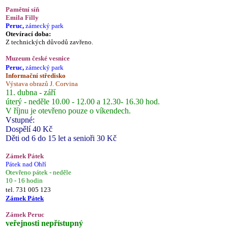
Pamětní síň
Emila Filly
Peruc,
zámecký park
Otevírací doba:
Z technických důvodů zavřeno.
Muzeum české vesnice
Peruc,
zámecký park
Informační středisko
Výstava obrazů J. Corvina
11. dubna - září
úterý - neděle 10.00 - 12.00 a 12.30- 16.30 hod.
V říjnu je otevřeno pouze o víkendech.
Vstupné:
Dospělí 40 Kč
Děti od 6 do 15 let a senioři 30 Kč
Zámek Pátek
Pátek nad Ohří
Otevřeno pátek - neděle
10 - 16 hodin
tel. 731 005 123
Zámek Pátek
Zámek Peruc
veřejnosti nepřístupný