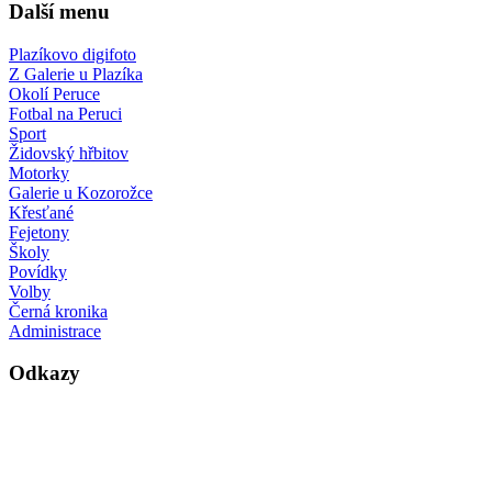
Další menu
Plazíkovo digifoto
Z Galerie u Plazíka
Okolí Peruce
Fotbal na Peruci
Sport
Židovský hřbitov
Motorky
Galerie u Kozorožce
Křesťané
Fejetony
Školy
Povídky
Volby
Černá kronika
Administrace
Odkazy