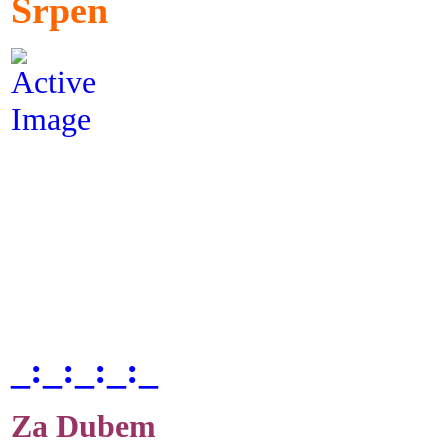
Srpen
_:_:_:_:_
Za Dubem