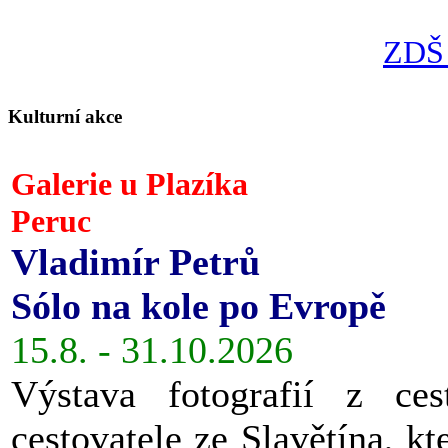
ZDŠ 
Kulturní akce
Galerie u Plazíka
Peruc
Vladimír Petrů
Sólo na kole po Evropě
15.8. - 31.10.2026
Výstava fotografií z ces
cestovatele ze Slavětína, kt