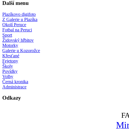
Další menu
Plazíkovo digifoto
Z Galerie u Plazíka
Okolí Peruce
Fotbal na Peruci
Sport
Židovský hřbitov
Motorky
Galerie u Kozorožce
Křesťané
Fejetony
Školy
Povídky
Volby
Černá kronika
Administrace
Odkazy
F
Mir