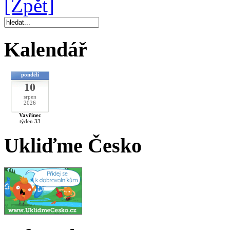
[Zpět]
Kalendář
pondělí
10
srpen
2026
Vavřinec
týden 33
Ukliďme Česko