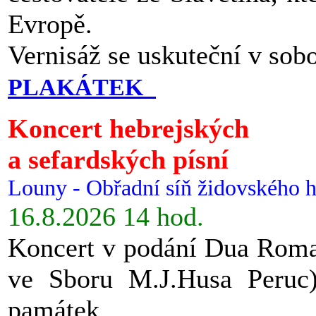
Evropě.
Vernisáž se uskuteční v sob
PLAKÁTEK
Koncert hebrejských
a sefardských písní
Louny - Obřadní síň židovského h
16.8.2026 14 hod.
Koncert v podání Dua Roman
ve Sboru M.J.Husa Peruc
památek.