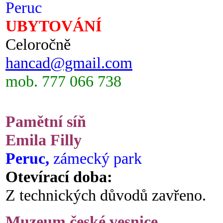
Peruc
UBYTOVÁNÍ
Celoročně
hancad@gmail.com
mob. 777 066 738
Pamětní síň
Emila Filly
Peruc,
zámecký park
Otevírací doba:
Z technických důvodů zavřeno.
Muzeum české vesnice