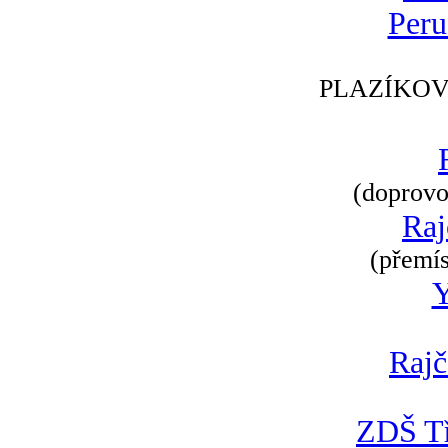
Peru
PLAZÍKOV
(doprovod
Raj
(přemís
Rajč
ZDŠ Tř