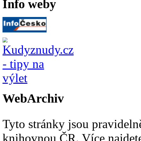
Info weby
WebArchiv
Tyto stránky jsou pravidel
knihovnou ČR. Více najde