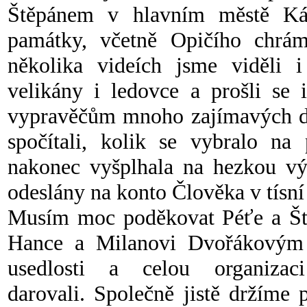
Štěpánem v hlavním městě Kát
památky, včetně Opičího chrám
několika videích jsme viděli 
velikány i ledovce a prošli se 
vypravěčům mnoho zajímavých do
spočítali, kolik se vybralo na
nakonec vyšplhala na hezkou vý
odeslány na konto Člověka v tísní
Musím moc poděkovat Péťe a Ště
Hance a Milanovi Dvořákovým z
usedlosti a celou organiza
darovali. Společně jistě držíme