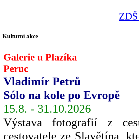
ZDŠ 
Kulturní akce
Galerie u Plazíka
Peruc
Vladimír Petrů
Sólo na kole po Evropě
15.8. - 31.10.2026
Výstava fotografií z ces
cestovatele ze Slavětína, kt