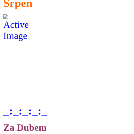
Srpen
_:_:_:_:_
Za Dubem