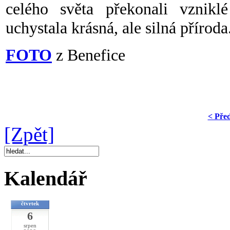
celého světa překonali vzniklé
uchystala krásná, ale silná příroda
FOTO
z Benefice
< Pře
[Zpět]
Kalendář
čtvrtek
6
srpen