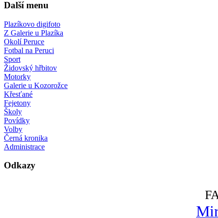
Další menu
Plazíkovo digifoto
Z Galerie u Plazíka
Okolí Peruce
Fotbal na Peruci
Sport
Židovský hřbitov
Motorky
Galerie u Kozorožce
Křesťané
Fejetony
Školy
Povídky
Volby
Černá kronika
Administrace
Odkazy
F
Mir