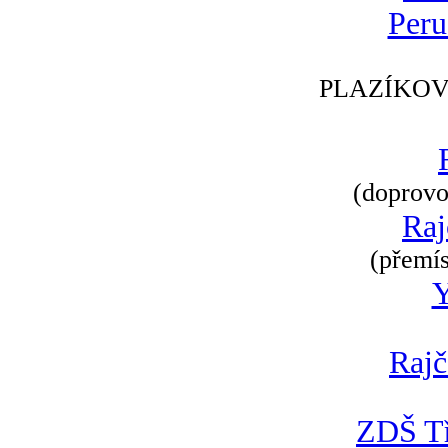
Peru
PLAZÍKOV
(doprovod
Raj
(přemís
Rajč
ZDŠ Tř