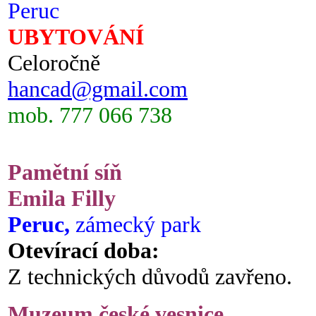
Peruc
UBYTOVÁNÍ
Celoročně
hancad@gmail.com
mob. 777 066 738
Pamětní síň
Emila Filly
Peruc,
zámecký park
Otevírací doba:
Z technických důvodů zavřeno.
Muzeum české vesnice