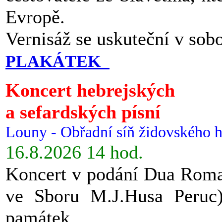
Evropě.
Vernisáž se uskuteční v sob
PLAKÁTEK
Koncert hebrejských
a sefardských písní
Louny - Obřadní síň židovského h
16.8.2026 14 hod.
Koncert v podání Dua Roman
ve Sboru M.J.Husa Peruc
památek.