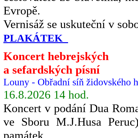
Evropě.
Vernisáž se uskuteční v sob
PLAKÁTEK
Koncert hebrejských
a sefardských písní
Louny - Obřadní síň židovského h
16.8.2026 14 hod.
Koncert v podání Dua Roman
ve Sboru M.J.Husa Peruc
památek.