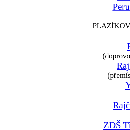
Peru
PLAZÍKOV
(doprovod
Raj
(přemís
Rajč
ZDŠ Tř