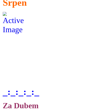
Srpen
_:_:_:_:_
Za Dubem