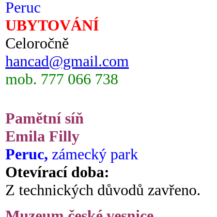
Peruc
UBYTOVÁNÍ
Celoročně
hancad@gmail.com
mob. 777 066 738
Pamětní síň
Emila Filly
Peruc,
zámecký park
Otevírací doba:
Z technických důvodů zavřeno.
Muzeum české vesnice