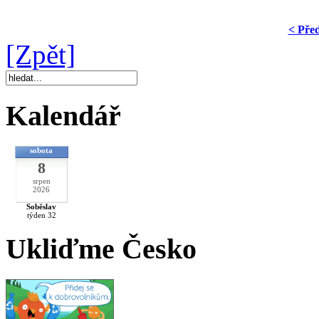
< Pře
[Zpět]
Kalendář
sobota
8
srpen
2026
Soběslav
týden 32
Ukliďme Česko