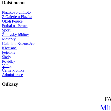
Další menu
Plazíkovo digifoto
Z Galerie u Plazíka
Okolí Peruce
Fotbal na Peruci
Sport
Židovský hřbitov
Motorky
Galerie u Kozorožce
Křesťané
Fejetony
Školy
Povídky
Volby
Černá kronika
Administrace
Odkazy
F
Mir