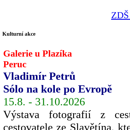
ZDŠ 
Kulturní akce
Galerie u Plazíka
Peruc
Vladimír Petrů
Sólo na kole po Evropě
15.8. - 31.10.2026
Výstava fotografií z ces
cestovatele ze Slavětína, kt