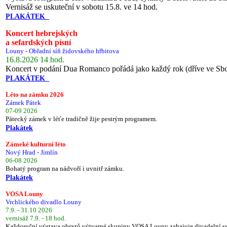
Vernisáž se uskuteční v sobotu 15.8. ve 14 hod.
PLAKÁTEK
Koncert hebrejských
a sefardských písní
Louny - Obřadní síň židovského hřbitova
16.8.2026 14 hod.
Koncert v podání Dua Romanco pořádá jako každý rok (dříve ve Sb
PLAKÁTEK
Léto na zámku 2026
Zámek Pátek
07-09 2026
Pátecký zámek v léťe tradičně žije pestrým programem.
Plakátek
Zámeké kulturní léto
Nový Hrad - Jimlín
06-08 2026
Bohatý program na nádvoří i uvnitř zámku.
Plakátek
VOSA Louny
Vrchlického divadlo Louny
7.9. - 31.10 2026
vernisáž 7.9. - 18 hod.
Každoroční výstava obrazů výtvarné skupiny VOSA Louny zahajuje divadelní s