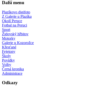
Další menu
Plazíkovo digifoto
Z Galerie u Plazíka
Okolí Peruce
Fotbal na Peruci
Sport
Židovský hřbitov
Motorky
Galerie u Kozorožce
Křesťané
Fejetony
Školy
Povídky
Volby
Černá kronika
Administrace
Odkazy