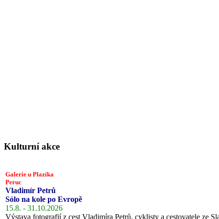
Kulturní akce
Galerie u Plazíka
Peruc
Vladimír Petrů
Sólo na kole po Evropě
15.8. - 31.10.2026
Výstava fotografií z cest Vladimíra Petrů, cyklisty a cestovatele ze Sl