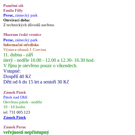
Pamětní síň
Emila Filly
Peruc,
zámecký park
Otevírací doba:
Z technických důvodů zavřeno.
Muzeum české vesnice
Peruc,
zámecký park
Informační středisko
Výstava obrazů J. Corvina
11. dubna - září
úterý - neděle 10.00 - 12.00 a 12.30- 16.30 hod.
V říjnu je otevřeno pouze o víkendech.
Vstupné:
Dospělí 40 Kč
Děti od 6 do 15 let a senioři 30 Kč
Zámek Pátek
Pátek nad Ohří
Otevřeno pátek - neděle
10 - 16 hodin
tel. 731 005 123
Zámek Pátek
Zámek Peruc
veřejnosti nepřístupný