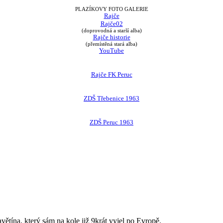
PLAZÍKOVY FOTO GALERIE
Rajče
Rajče02
(doprovodná a starší alba)
Rajče historie
(přemístěná stará alba)
YouTube
Rajče FK Peruc
ZDŠ Třebenice 1963
ZDŠ Peruc 1963
avětína, který sám na kole již 9krát vyjel po Evropě.