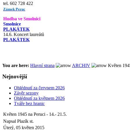
tel. 602 728 422
Zámek Peruc
Hudba ve Smolnici
Smolnice
PLAKÁTEK
14.6. Koncert laureátů
PLAKÁTEK
You are here:
Hlavní strana
ARCHIV
Květen 1945 
Nejnovější
Ohlédnutí za červnem 2026
Závěr sezony
Ohlédnutí za květnem 2026
Tváře bez hranic
Květen 1945 na Peruci - 14.- 21.5.
Napsal Plazík st.
Úterý, 05 květen 2015