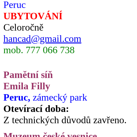
Peruc
UBYTOVÁNÍ
Celoročně
hancad@gmail.com
mob. 777 066 738
Pamětní síň
Emila Filly
Peruc,
zámecký park
Otevírací doba:
Z technických důvodů zavřeno.
Muzeum české vesnice