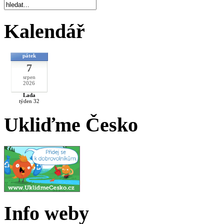
Kalendář
pátek
7
srpen
2026
Lada
týden 32
Ukliďme Česko
Info weby