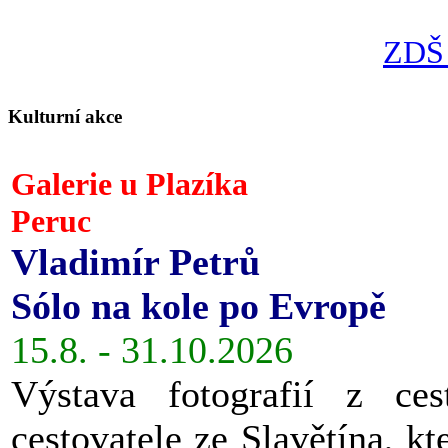
ZDŠ 
Kulturní akce
Galerie u Plazíka
Peruc
Vladimír Petrů
Sólo na kole po Evropě
15.8. - 31.10.2026
Výstava fotografií z ces
cestovatele ze Slavětína, kt