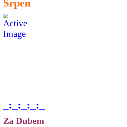
Srpen
_:_:_:_:_
Za Dubem