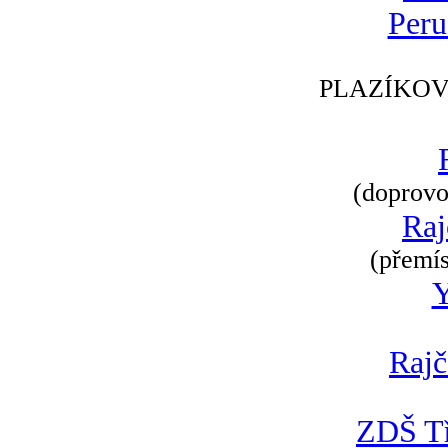
Peru
PLAZÍKOV
(doprovod
Raj
(přemís
Rajč
ZDŠ Tř