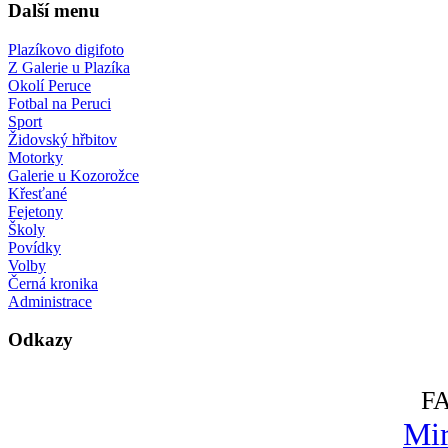
Další menu
Plazíkovo digifoto
Z Galerie u Plazíka
Okolí Peruce
Fotbal na Peruci
Sport
Židovský hřbitov
Motorky
Galerie u Kozorožce
Křesťané
Fejetony
Školy
Povídky
Volby
Černá kronika
Administrace
Odkazy
F
Mir