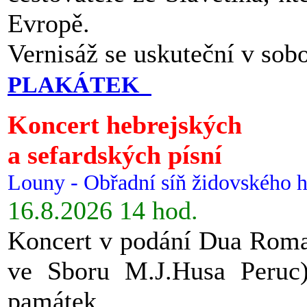
Evropě.
Vernisáž se uskuteční v sob
PLAKÁTEK
Koncert hebrejských
a sefardských písní
Louny - Obřadní síň židovského h
16.8.2026 14 hod.
Koncert v podání Dua Roman
ve Sboru M.J.Husa Peruc
památek.