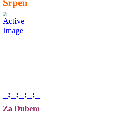
Srpen
_:_:_:_:_
Za Dubem