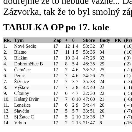
doufejme že to nebude vážné... D
Zázvorka, tak že to byl smolný zá
TABULKA OP po 17. kole
Rk.
Tým
Záp
+
0
-
Skóre
Body
PK
(Pr
1.
Nové Sedlo
17
12
1
4
53: 32
37
( 10
2.
Blatno
17
11
1
5
53: 36
34
( 10
3.
Blažim
17
10
3
4
47: 26
33
( 9)
4.
Dobroměřice B
17
8
5
4
46: 35
29
( 2)
5.
Černčice
17
7
4
6
38: 32
25
( -2)
6.
Peruc
17
7
4
6
24: 26
25
( 1)
7.
Žiželice
17
7
3
7
35: 33
24
( -3)
8.
Výškov
17
7
2
8
42: 40
23
( -1)
9.
Cítoliby
17
6
4
7
32: 30
22
( -5)
10.
Krásný Dvůr
17
7
0
10
47: 60
21
( -6)
11.
Lenešice
17
6
2
9
34: 44
20
( -4)
12.
Slavětín
17
5
5
7
33: 51
20
( -7)
13.
Sj Žatec C
17
5
2
10
23: 36
17
( -7)
14.
Vrbno
17
2
2
13
21: 47
8
(-16