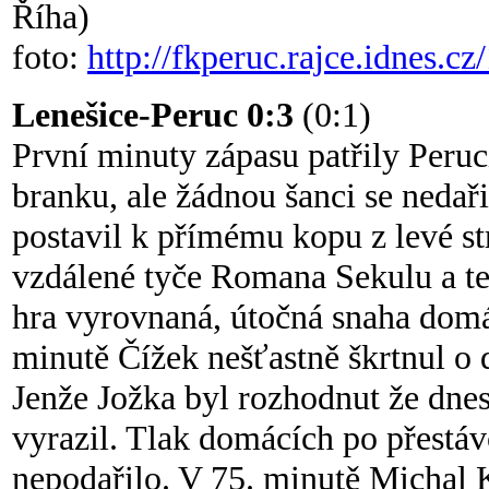
Říha)
foto:
http://fkperuc.rajce.idnes.
Lenešice-Peruc 0:3
(0:1)
První minuty zápasu patřily Peruci
branku, ale žádnou šanci se nedař
postavil k přímému kopu z levé st
vzdálené tyče Romana Sekulu a ten
hra vyrovnaná, útočná snaha domá
minutě Čížek nešťastně škrtnul o 
Jenže Jožka byl rozhodnut že dnes
vyrazil. Tlak domácích po přestávc
nepodařilo. V 75. minutě Michal 