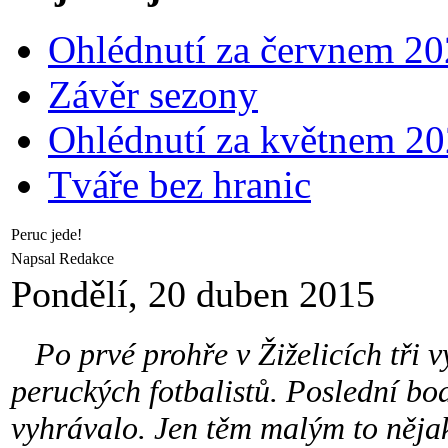
Ohlédnutí za červnem 2
Závěr sezony
Ohlédnutí za květnem 2
Tváře bez hranic
Peruc jede!
Napsal Redakce
Pondělí, 20 duben 2015
Po prvé prohře v Žiželicích tři vý
peruckých fotbalistů. Poslední bod
vyhrávalo. Jen těm malým to nějak