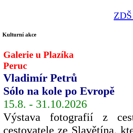
ZDŠ 
Kulturní akce
Galerie u Plazíka
Peruc
Vladimír Petrů
Sólo na kole po Evropě
15.8. - 31.10.2026
Výstava fotografií z ces
cestovatele ze Slavětína, kt