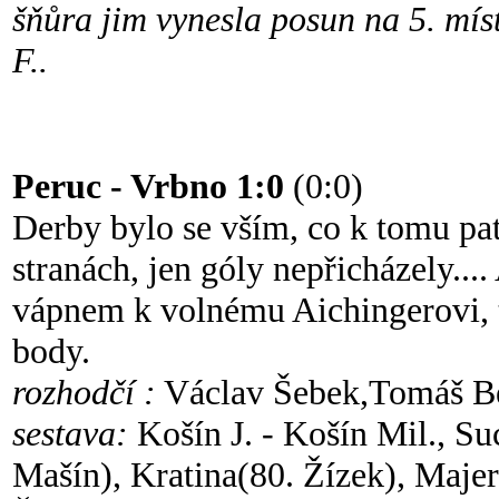
šňůra jim vynesla posun na 5. mís
F..
Peruc - Vrbno 1:0
(0:0)
Derby bylo se vším, co k tomu pat
stranách, jen góly nepřicházely...
vápnem k volnému Aichingerovi, t
body.
rozhodčí :
Václav Šebek,Tomáš B
sestava:
Košín J. - Košín Mil., Su
Mašín), Kratina(80. Žízek), Majer