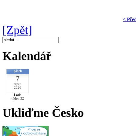
< Pře
[Zpět]
Kalendář
pátek
7
srpen
2026
Lada
týden 32
Ukliďme Česko