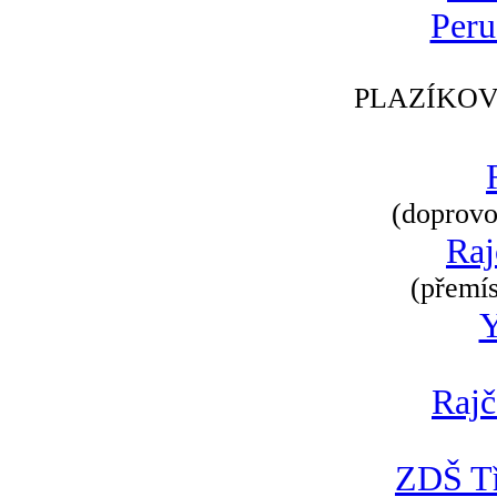
Peru
PLAZÍKOV
(doprovod
Raj
(přemís
Rajč
ZDŠ Tř