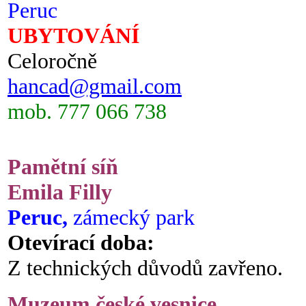
Peruc
UBYTOVÁNÍ
Celoročně
hancad@gmail.com
mob. 777 066 738
Pamětní síň
Emila Filly
Peruc,
zámecký park
Otevírací doba:
Z technických důvodů zavřeno.
Muzeum české vesnice