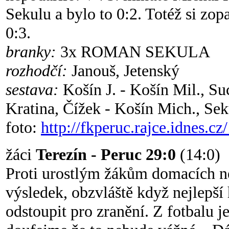
Sekulu a bylo to 0:2. Totéž si zopa
0:3.
branky:
3x ROMAN SEKULA
rozhodčí:
Janouš, Jetenský
sestava:
Košín J. - Košín Mil., Su
Kratina, Čížek - Košín Mich., Sek
foto:
http://fkperuc.rajce.idnes.c
žáci
Terezín - Peruc 29:0
(14:0)
Proti urostlým žákům domacích ne
výsledek, obzvláště když nejlepš
odstoupit pro zranění. Z fotbalu j