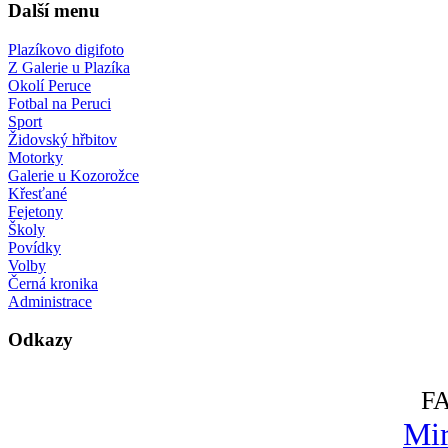
Další menu
Plazíkovo digifoto
Z Galerie u Plazíka
Okolí Peruce
Fotbal na Peruci
Sport
Židovský hřbitov
Motorky
Galerie u Kozorožce
Křesťané
Fejetony
Školy
Povídky
Volby
Černá kronika
Administrace
Odkazy
F
Mir