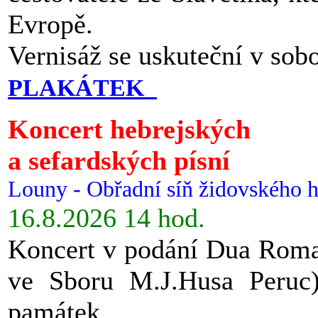
Evropě.
Vernisáž se uskuteční v sob
PLAKÁTEK
Koncert hebrejských
a sefardských písní
Louny - Obřadní síň židovského h
16.8.2026 14 hod.
Koncert v podání Dua Roman
ve Sboru M.J.Husa Peruc
památek.