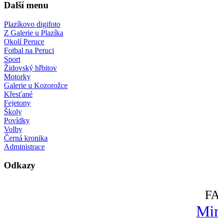
Další menu
Plazíkovo digifoto
Z Galerie u Plazíka
Okolí Peruce
Fotbal na Peruci
Sport
Židovský hřbitov
Motorky
Galerie u Kozorožce
Křesťané
Fejetony
Školy
Povídky
Volby
Černá kronika
Administrace
Odkazy
F
Mir