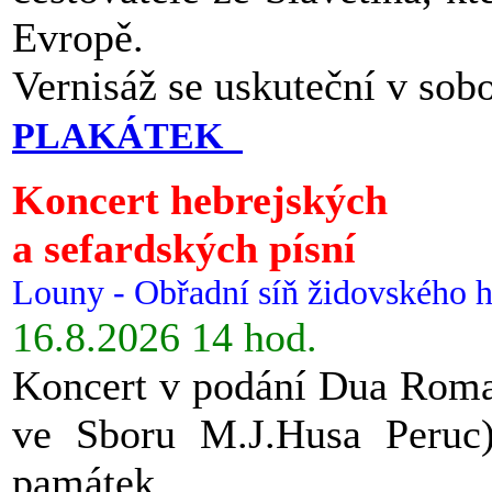
Evropě.
Vernisáž se uskuteční v sob
PLAKÁTEK
Koncert hebrejských
a sefardských písní
Louny - Obřadní síň židovského h
16.8.2026 14 hod.
Koncert v podání Dua Roman
ve Sboru M.J.Husa Peruc
památek.