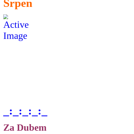
Srpen
_:_:_:_:_
Za Dubem