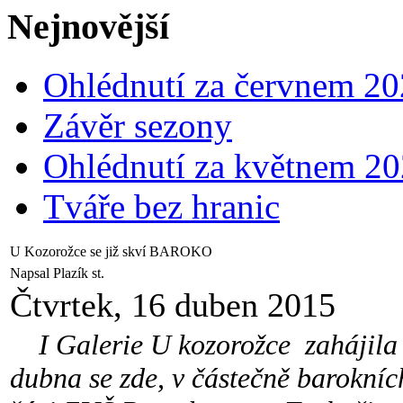
Nejnovější
Ohlédnutí za červnem 2
Závěr sezony
Ohlédnutí za květnem 2
Tváře bez hranic
U Kozorožce se již skví BAROKO
Napsal Plazík st.
Čtvrtek, 16 duben 2015
I Galerie U kozorožce zahájila l
dubna se zde, v částečně barokníc