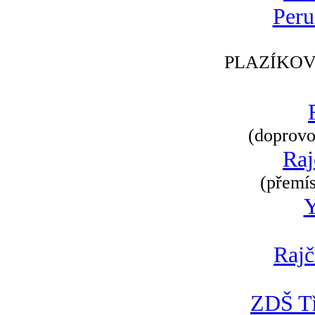
Peru
PLAZÍKOV
(doprovod
Raj
(přemís
Rajč
ZDŠ Tř