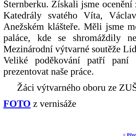
Šternberku. Získali jsme ocenění 
Katedrály svatého Víta, Václav
Anežském klášteře. Měli jsme mo
paláce, kde se shromáždily ne
Mezinárodní výtvarné soutěže Lidi
Veliké poděkování patří paní
prezentovat naše práce.
Žáci výtvarného oboru ze ZUŠ 
FOTO
z vernisáže
< Pře