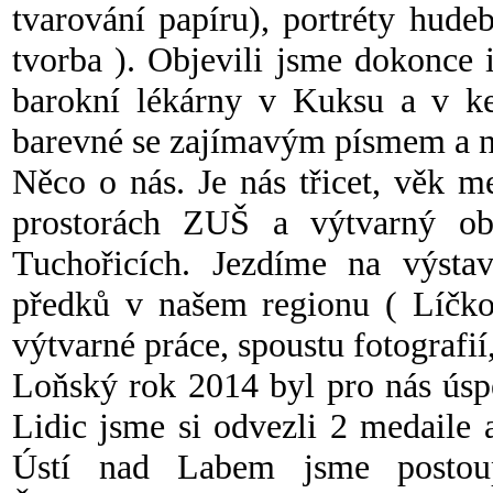
tvarování papíru), portréty hudebn
tvorba ). Objevili jsme dokonce 
barokní lékárny v Kuksu a v ke
barevné se zajímavým písmem a ná
Něco o nás. Je nás třicet, věk m
prostorách ZUŠ a výtvarný o
Tuchořicích. Jezdíme na výsta
předků v našem regionu ( Líčko
výtvarné práce, spoustu fotografií,
Loňský rok 2014 byl pro nás úsp
Lidic jsme si odvezli 2 medaile
Ústí nad Labem jsme postoup