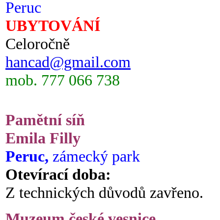
Peruc
UBYTOVÁNÍ
Celoročně
hancad@gmail.com
mob. 777 066 738
Pamětní síň
Emila Filly
Peruc,
zámecký park
Otevírací doba:
Z technických důvodů zavřeno.
Muzeum české vesnice