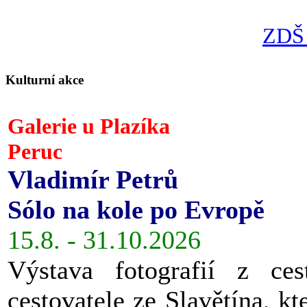
ZDŠ 
Kulturní akce
Galerie u Plazíka
Peruc
Vladimír Petrů
Sólo na kole po Evropě
15.8. - 31.10.2026
Výstava fotografií z ces
cestovatele ze Slavětína, kt