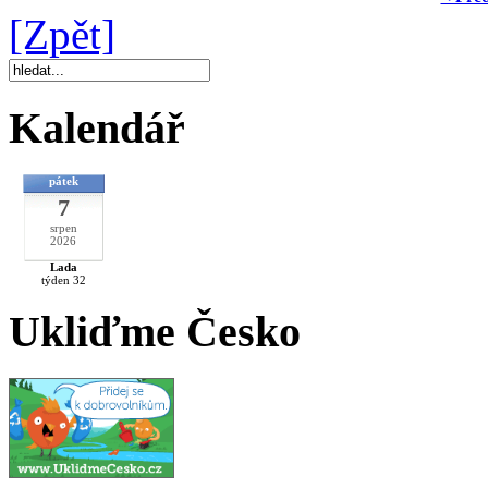
[Zpět]
Kalendář
pátek
7
srpen
2026
Lada
týden 32
Ukliďme Česko