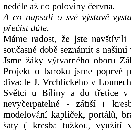
neděle až do poloviny června.
A co napsali o své výstavě vyst
přečíst dále.
Máme radost, že jste navštívili
současné době seznámit s našim
Jsme žáky výtvarného oboru Zák
Projekt o baroku jsme poprvé p
divadle J. Vrchlického v Lounech.
Světci u Bíliny a do třetice v 
nevyčerpatelné - zátiší ( kresb
modelování kapliček, portálů, b
šaty ( kresba tužkou, využití v