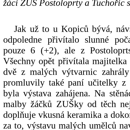
žáci ZUŠ Postoloprty a Tuchořic
Jak už to u Kopiců bývá, návšt
odpoledne přivítalo slunné poč
pouze 6 (+2), ale z Postoloprt
Všechny opět přivítala majitelka
dvě z malých výtvarnic zahrály 
promluvily také paní učitelky z
byla výstava zahájena. Na stěná
malby žáčků ZUŠky od těch nejm
doplňuje vkusná keramika a dokonc
za to, výstavu malých umělců na